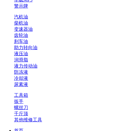
警示牌
汽机油
柴机油
变速器油
齿轮油
刹车油
助力转向油
液压油
润滑脂
液力传动油
防冻液
冷却液
尿素液
工具箱
扳手
螺丝刀
千斤顶
其他维修工具
首页