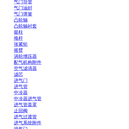
气门导管
气门油封
气门弹簧
凸轮轴
凸轮轴衬套
挺柱
推杆
张紧轮
摇臂
涡轮增压器
配气机构附件
空气滤清器
滤芯
进气门
进气管
中冷器
中冷器进气管
进气管盖罩
止回阀
进气过渡管
进气系统附件
排气门