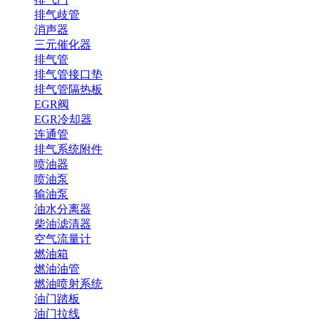
排气歧管
消声器
三元催化器
排气管
排气管接口垫
排气管隔热板
EGR阀
EGR冷却器
连通管
排气系统附件
喷油器
喷油泵
输油泵
油水分离器
柴油滤清器
空气流量计
燃油箱
燃油油管
燃油喷射系统
油门踏板
油门拉线