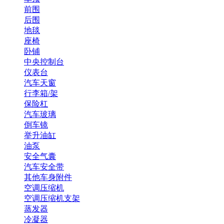
前围
后围
地毯
座椅
卧铺
中央控制台
仪表台
汽车天窗
行李箱/架
保险杠
汽车玻璃
倒车镜
举升油缸
油泵
安全气囊
汽车安全带
其他车身附件
空调压缩机
空调压缩机支架
蒸发器
冷凝器