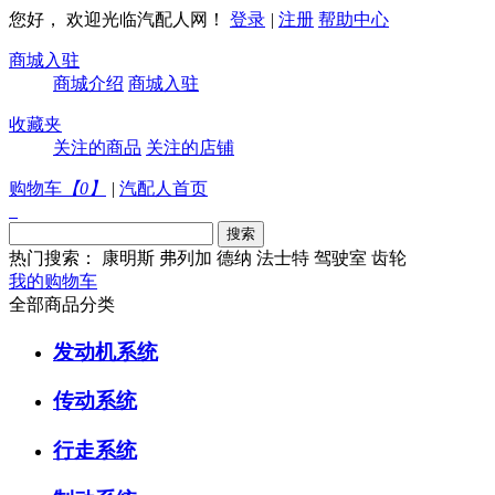
您好， 欢迎光临汽配人网！
登录
|
注册
帮助中心
商城入驻
商城介绍
商城入驻
收藏夹
关注的商品
关注的店铺
购物车
【
0
】
|
汽配人首页
热门搜索：
康明斯
弗列加
德纳
法士特
驾驶室
齿轮
我的购物车
全部商品分类
发动机系统
传动系统
行走系统