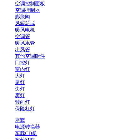
空调控制面板
空调控制器
膨胀阀
风箱总成
暖风电机
空调管
暖风水管
出风管
其他空调附件
门控灯
室内灯
大灯
尾灯
边灯
雾灯
转向灯
保险杠灯
座套
电源转换器
车载CD机
车载MP3