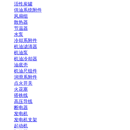
活性炭罐
供油系统附件
风扇组
散热器
节温器
水泵
冷却系附件
机油滤清器
机油泵
机油冷却器
油底壳
机油尺组件
润滑系附件
点火开关
火花塞
搭铁线
高压导线
断电器
发电机
发电机支架
起动机