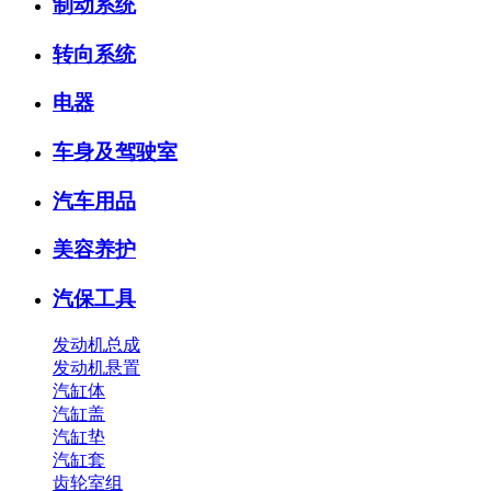
制动系统
转向系统
电器
车身及驾驶室
汽车用品
美容养护
汽保工具
发动机总成
发动机悬置
汽缸体
汽缸盖
汽缸垫
汽缸套
齿轮室组