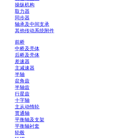
操纵机构
取力器
同步器
轴承及中间支承
其他传动系统附件
前桥
中桥及壳体
后桥及壳体
差速器
主减速器
半轴
盆角齿
半轴齿
行星齿
十字轴
主从动惰轮
贯通轴
平衡轴及支架
平衡轴衬套
轮毂