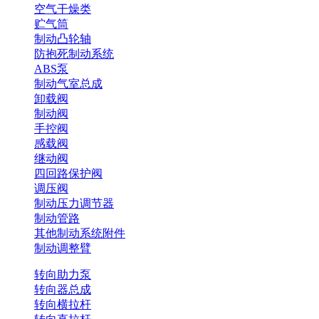
空气干燥类
贮气筒
制动凸轮轴
防抱死制动系统
ABS泵
制动气室总成
卸载阀
制动阀
手控阀
感载阀
继动阀
四回路保护阀
调压阀
制动压力调节器
制动管路
其他制动系统附件
制动调整臂
转向助力泵
转向器总成
转向横拉杆