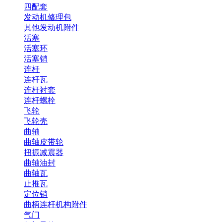
四配套
发动机修理包
其他发动机附件
活塞
活塞环
活塞销
连杆
连杆瓦
连杆衬套
连杆螺栓
飞轮
飞轮壳
曲轴
曲轴皮带轮
扭振减震器
曲轴油封
曲轴瓦
止推瓦
定位销
曲柄连杆机构附件
气门