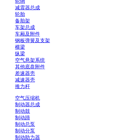
轮辋
减震器总成
轮胎
备胎架
车架总成
车厢及附件
钢板弹簧及支架
横梁
纵梁
空气悬架系统
其他底盘附件
差速器壳
减速器壳
推力杆
空气压缩机
制动器总成
制动鼓
制动蹄
制动总泵
制动分泵
制动助力器