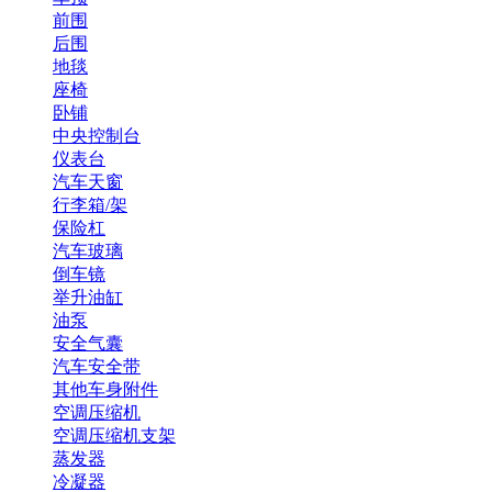
前围
后围
地毯
座椅
卧铺
中央控制台
仪表台
汽车天窗
行李箱/架
保险杠
汽车玻璃
倒车镜
举升油缸
油泵
安全气囊
汽车安全带
其他车身附件
空调压缩机
空调压缩机支架
蒸发器
冷凝器