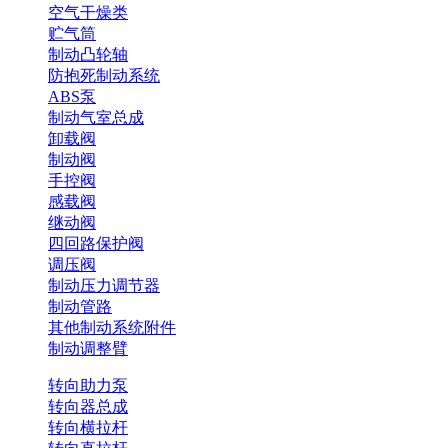
空气干燥类
贮气筒
制动凸轮轴
防抱死制动系统
ABS泵
制动气室总成
卸载阀
制动阀
手控阀
感载阀
继动阀
四回路保护阀
调压阀
制动压力调节器
制动管路
其他制动系统附件
制动调整臂
转向助力泵
转向器总成
转向横拉杆