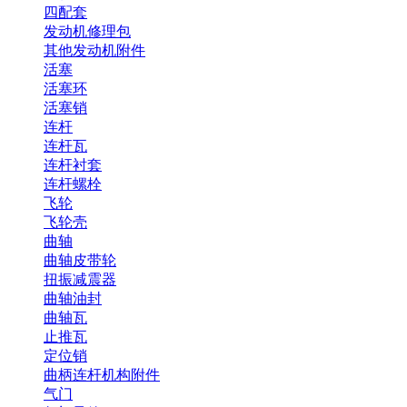
四配套
发动机修理包
其他发动机附件
活塞
活塞环
活塞销
连杆
连杆瓦
连杆衬套
连杆螺栓
飞轮
飞轮壳
曲轴
曲轴皮带轮
扭振减震器
曲轴油封
曲轴瓦
止推瓦
定位销
曲柄连杆机构附件
气门