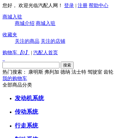
您好， 欢迎光临汽配人网！
登录
|
注册
帮助中心
商城入驻
商城介绍
商城入驻
收藏夹
关注的商品
关注的店铺
购物车
【
0
】
|
汽配人首页
热门搜索：
康明斯
弗列加
德纳
法士特
驾驶室
齿轮
我的购物车
全部商品分类
发动机系统
传动系统
行走系统