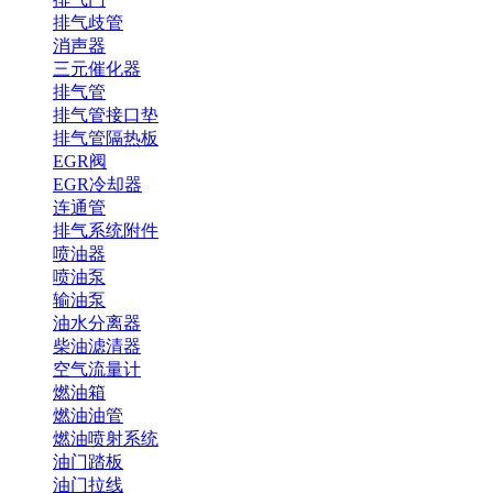
排气歧管
消声器
三元催化器
排气管
排气管接口垫
排气管隔热板
EGR阀
EGR冷却器
连通管
排气系统附件
喷油器
喷油泵
输油泵
油水分离器
柴油滤清器
空气流量计
燃油箱
燃油油管
燃油喷射系统
油门踏板
油门拉线