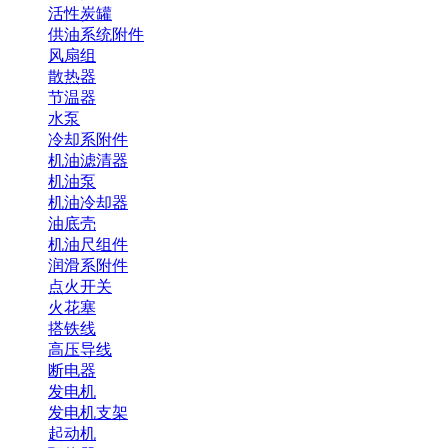
活性炭罐
供油系统附件
风扇组
散热器
节温器
水泵
冷却系附件
机油滤清器
机油泵
机油冷却器
油底壳
机油尺组件
润滑系附件
点火开关
火花塞
搭铁线
高压导线
断电器
发电机
发电机支架
起动机