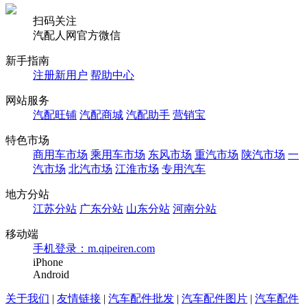
扫码关注
汽配人网官方微信
新手指南
注册新用户
帮助中心
网站服务
汽配旺铺
汽配商城
汽配助手
营销宝
特色市场
商用车市场
乘用车市场
东风市场
重汽市场
陕汽市场
一
汽市场
北汽市场
江淮市场
专用汽车
地方分站
江苏分站
广东分站
山东分站
河南分站
移动端
手机登录：m.qipeiren.com
iPhone
Android
关于我们
|
友情链接
|
汽车配件批发
|
汽车配件图片
|
汽车配件