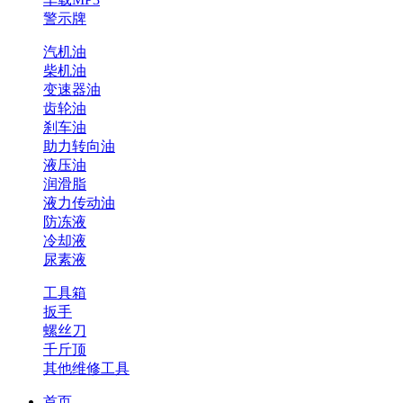
警示牌
汽机油
柴机油
变速器油
齿轮油
刹车油
助力转向油
液压油
润滑脂
液力传动油
防冻液
冷却液
尿素液
工具箱
扳手
螺丝刀
千斤顶
其他维修工具
首页