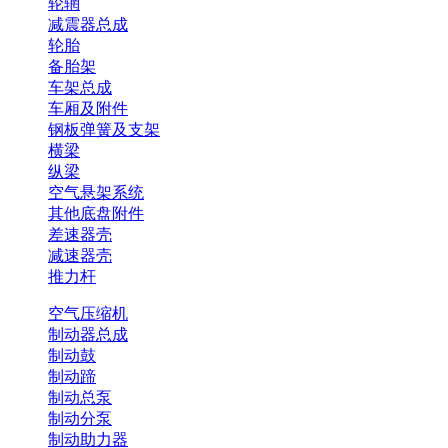
轮辋
减震器总成
轮胎
备胎架
车架总成
车厢及附件
钢板弹簧及支架
横梁
纵梁
空气悬架系统
其他底盘附件
差速器壳
减速器壳
推力杆
空气压缩机
制动器总成
制动鼓
制动蹄
制动总泵
制动分泵
制动助力器