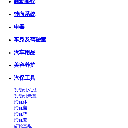
制动系统
转向系统
电器
车身及驾驶室
汽车用品
美容养护
汽保工具
发动机总成
发动机悬置
汽缸体
汽缸盖
汽缸垫
汽缸套
齿轮室组