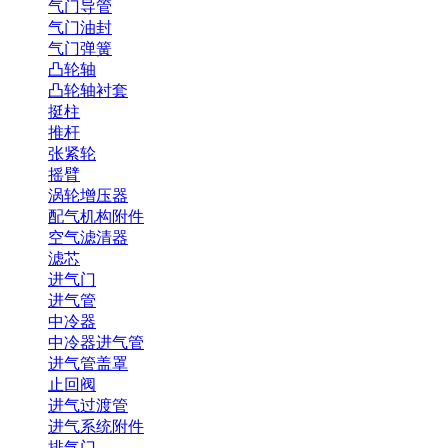
气门导管
气门油封
气门弹簧
凸轮轴
凸轮轴衬套
挺柱
推杆
张紧轮
摇臂
涡轮增压器
配气机构附件
空气滤清器
滤芯
进气门
进气管
中冷器
中冷器进气管
进气管盖罩
止回阀
进气过渡管
进气系统附件
排气门