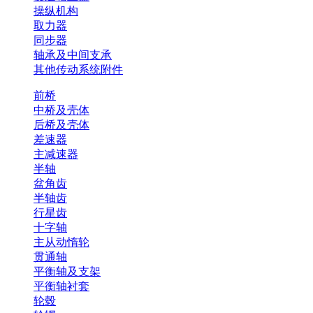
操纵机构
取力器
同步器
轴承及中间支承
其他传动系统附件
前桥
中桥及壳体
后桥及壳体
差速器
主减速器
半轴
盆角齿
半轴齿
行星齿
十字轴
主从动惰轮
贯通轴
平衡轴及支架
平衡轴衬套
轮毂