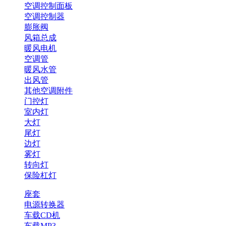
空调控制面板
空调控制器
膨胀阀
风箱总成
暖风电机
空调管
暖风水管
出风管
其他空调附件
门控灯
室内灯
大灯
尾灯
边灯
雾灯
转向灯
保险杠灯
座套
电源转换器
车载CD机
车载MP3