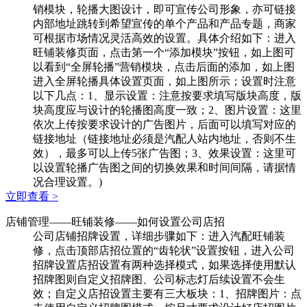
销模块，轮播大图设计，即可宣传公司形象，亦可链接
内部地址跳转到希望宣传的单个产品和产品专题，商家
可根据市场情况灵活高效的设置。具体介绍如下：进入
旺铺装修页面，点击第一个“添加模块”按钮，如上图可
以看到“全屏轮播”营销模块，点击后面的添加，如上图
进入全屏轮播具体设置页面，如上图所示；设置时注意
以下几点：1、显示设置：注意按要求填写版块高度，版
块高度应与设计的轮播图高度一致；2、图片设置：这里
依次上传按要求设计的广告图片，后面可以填写对应的
链接地址（链接地址必须是汽配人站内地址，否则不生
效），最多可以上传5张广告图；3、效果设置：这里可
以设置轮播广告图之间的切换效果和时间间隔，请据情
况合理设置。)
立即查看 >
店铺管理
——旺铺装修——如何设置公司店招
公司店铺招牌设置，详细步骤如下：进入汽配旺铺装
修，点击顶部店招位置的“齿轮状”设置按钮，进入公司
招牌设置店招设置有两种选择模式，如果选择使用默认
招牌图则自定义招牌图、公司标志灯后续设置不会生
效；自定义店招设置主要有三大板块：1、招牌图片：点