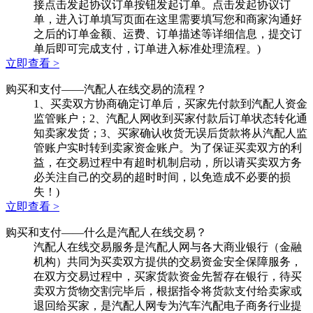
接点击发起协议订单按钮发起订单。点击发起协议订
单，进入订单填写页面在这里需要填写您和商家沟通好
之后的订单金额、运费、订单描述等详细信息，提交订
单后即可完成支付，订单进入标准处理流程。)
立即查看 >
购买和支付
——汽配人在线交易的流程？
1、买卖双方协商确定订单后，买家先付款到汽配人资金
监管账户；2、汽配人网收到买家付款后订单状态转化通
知卖家发货；3、买家确认收货无误后货款将从汽配人监
管账户实时转到卖家资金账户。为了保证买卖双方的利
益，在交易过程中有超时机制启动，所以请买卖双方务
必关注自己的交易的超时时间，以免造成不必要的损
失！)
立即查看 >
购买和支付
——什么是汽配人在线交易？
汽配人在线交易服务是汽配人网与各大商业银行（金融
机构）共同为买卖双方提供的交易资金安全保障服务，
在双方交易过程中，买家货款资金先暂存在银行，待买
卖双方货物交割完毕后，根据指令将货款支付给卖家或
退回给买家，是汽配人网专为汽车汽配电子商务行业提