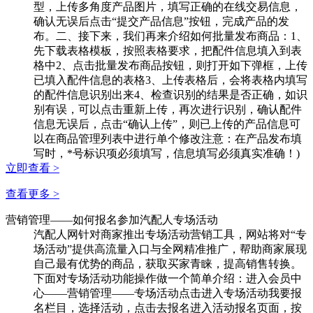
型，上传多角度产品图片，填写正确的在线交易信息，
确认无误后点击“提交产品信息”按钮，完成产品的发
布。二、接下来，我们再来介绍如何批量发布商品：1、
先下载表格模板，按照表格要求，把配件信息填入到表
格中2、点击批量发布商品按钮，则打开如下弹框，上传
已填入配件信息的表格3、上传表格后，会将表格内填写
的配件信息识别出来4、检查识别的结果是否正确，如识
别有误，可以点击重新上传，再次进行识别，确认配件
信息无误后，点击“确认上传”，则已上传的产品信息可
以在商品管理列表中进行单个修改注意：在产品发布填
写时，*号标识项必须填写，信息填写必须真实准确！)
立即查看 >
查看更多 >
营销管理
——如何报名参加汽配人专场活动
汽配人网针对商家推出专场活动营销工具，网站将对“专
场活动”提供高流量入口与全网精准推广，帮助商家展现
自己最有优势的商品，获取买家青睐，提高销售转换。
下面对专场活动功能操作做一个简单介绍：进入会员中
心——营销管理——专场活动点击进入专场活动我要报
名栏目，选择活动，点击去报名进入活动报名页面，按