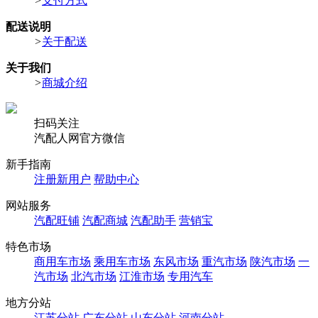
>
支付方式
配送说明
>
关于配送
关于我们
>
商城介绍
扫码关注
汽配人网官方微信
新手指南
注册新用户
帮助中心
网站服务
汽配旺铺
汽配商城
汽配助手
营销宝
特色市场
商用车市场
乘用车市场
东风市场
重汽市场
陕汽市场
一
汽市场
北汽市场
江淮市场
专用汽车
地方分站
江苏分站
广东分站
山东分站
河南分站