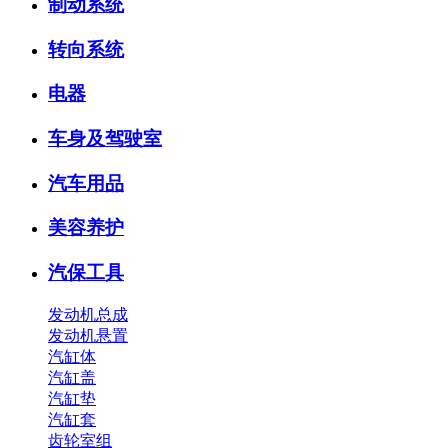
制动系统
转向系统
电器
车身及驾驶室
汽车用品
美容养护
汽保工具
发动机总成
发动机悬置
汽缸体
汽缸盖
汽缸垫
汽缸套
齿轮室组