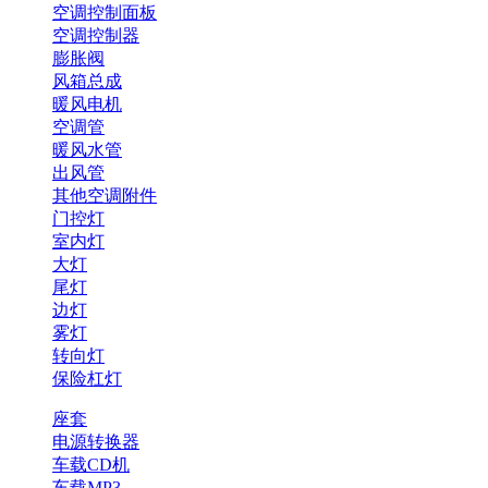
空调控制面板
空调控制器
膨胀阀
风箱总成
暖风电机
空调管
暖风水管
出风管
其他空调附件
门控灯
室内灯
大灯
尾灯
边灯
雾灯
转向灯
保险杠灯
座套
电源转换器
车载CD机
车载MP3