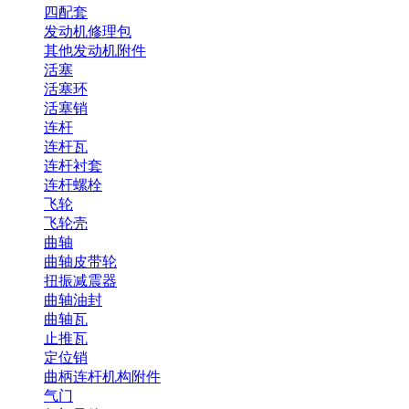
四配套
发动机修理包
其他发动机附件
活塞
活塞环
活塞销
连杆
连杆瓦
连杆衬套
连杆螺栓
飞轮
飞轮壳
曲轴
曲轴皮带轮
扭振减震器
曲轴油封
曲轴瓦
止推瓦
定位销
曲柄连杆机构附件
气门