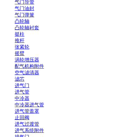
气门导管
气门油封
气门弹簧
凸轮轴
凸轮轴衬套
挺柱
推杆
张紧轮
摇臂
涡轮增压器
配气机构附件
空气滤清器
滤芯
进气门
进气管
中冷器
中冷器进气管
进气管盖罩
止回阀
进气过渡管
进气系统附件
排气门