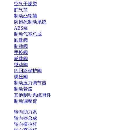
空气干燥类
贮气筒
制动凸轮轴
防抱死制动系统
ABS泵
制动气室总成
卸载阀
制动阀
手控阀
感载阀
继动阀
四回路保护阀
调压阀
制动压力调节器
制动管路
其他制动系统附件
制动调整臂
转向助力泵
转向器总成
转向横拉杆