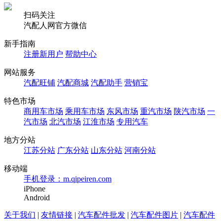
扫码关注
汽配人网官方微信
新手指南
注册新用户
帮助中心
网站服务
汽配旺铺
汽配商城
汽配助手
营销宝
特色市场
商用车市场
乘用车市场
东风市场
重汽市场
陕汽市场
一
汽市场
北汽市场
江淮市场
专用汽车
地方分站
江苏分站
广东分站
山东分站
河南分站
移动端
手机登录：m.qipeiren.com
iPhone
Android
关于我们
|
友情链接
|
汽车配件批发
|
汽车配件图片
|
汽车配件