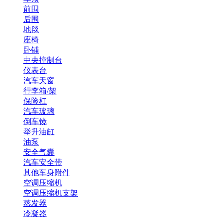
前围
后围
地毯
座椅
卧铺
中央控制台
仪表台
汽车天窗
行李箱/架
保险杠
汽车玻璃
倒车镜
举升油缸
油泵
安全气囊
汽车安全带
其他车身附件
空调压缩机
空调压缩机支架
蒸发器
冷凝器