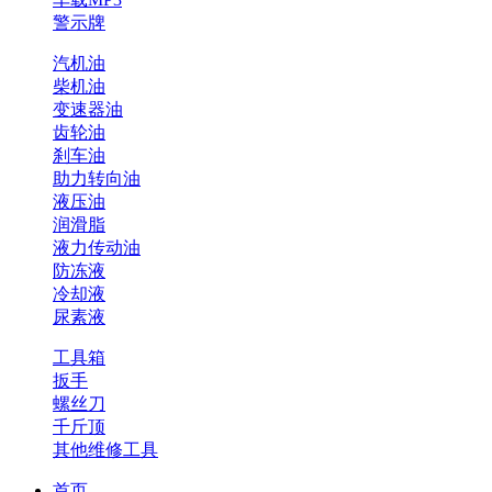
警示牌
汽机油
柴机油
变速器油
齿轮油
刹车油
助力转向油
液压油
润滑脂
液力传动油
防冻液
冷却液
尿素液
工具箱
扳手
螺丝刀
千斤顶
其他维修工具
首页