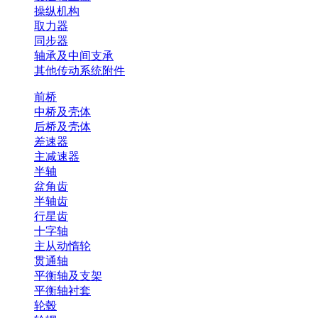
操纵机构
取力器
同步器
轴承及中间支承
其他传动系统附件
前桥
中桥及壳体
后桥及壳体
差速器
主减速器
半轴
盆角齿
半轴齿
行星齿
十字轴
主从动惰轮
贯通轴
平衡轴及支架
平衡轴衬套
轮毂