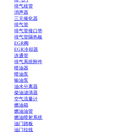
排气歧管
消声器
三元催化器
排气管
排气管接口垫
排气管隔热板
EGR阀
EGR冷却器
连通管
排气系统附件
喷油器
喷油泵
输油泵
油水分离器
柴油滤清器
空气流量计
燃油箱
燃油油管
燃油喷射系统
油门踏板
油门拉线