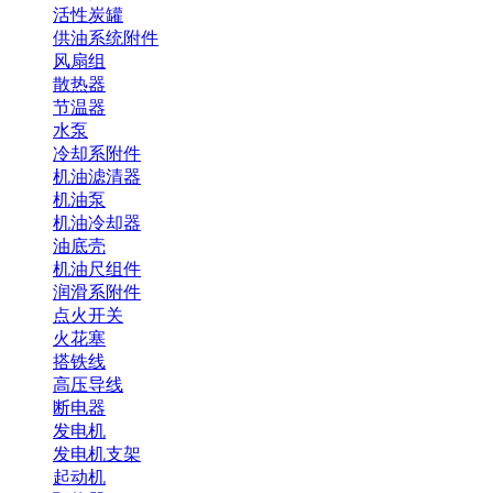
活性炭罐
供油系统附件
风扇组
散热器
节温器
水泵
冷却系附件
机油滤清器
机油泵
机油冷却器
油底壳
机油尺组件
润滑系附件
点火开关
火花塞
搭铁线
高压导线
断电器
发电机
发电机支架
起动机