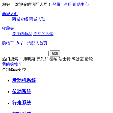
您好， 欢迎光临汽配人网！
登录
|
注册
帮助中心
商城入驻
商城介绍
商城入驻
收藏夹
关注的商品
关注的店铺
购物车
【
0
】
|
汽配人首页
热门搜索：
康明斯
弗列加
德纳
法士特
驾驶室
齿轮
我的购物车
全部商品分类
发动机系统
传动系统
行走系统