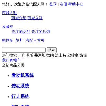
您好， 欢迎光临汽配人网！
登录
|
注册
帮助中心
商城入驻
商城介绍
商城入驻
收藏夹
关注的商品
关注的店铺
购物车
【
0
】
|
汽配人首页
热门搜索：
康明斯
弗列加
德纳
法士特
驾驶室
齿轮
我的购物车
全部商品分类
发动机系统
传动系统
行走系统