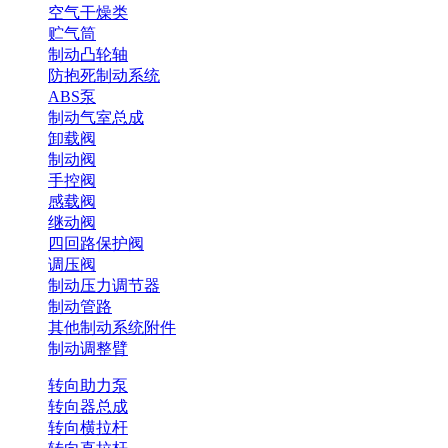
空气干燥类
贮气筒
制动凸轮轴
防抱死制动系统
ABS泵
制动气室总成
卸载阀
制动阀
手控阀
感载阀
继动阀
四回路保护阀
调压阀
制动压力调节器
制动管路
其他制动系统附件
制动调整臂
转向助力泵
转向器总成
转向横拉杆