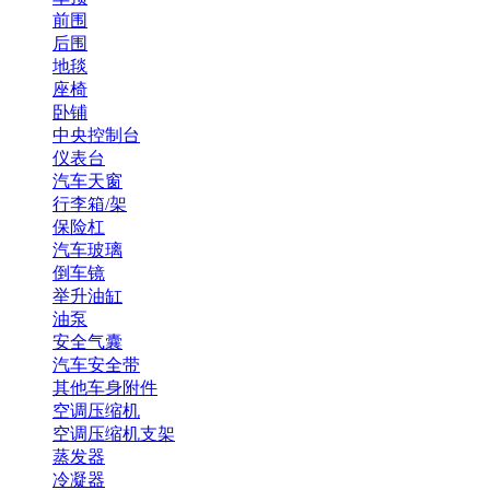
前围
后围
地毯
座椅
卧铺
中央控制台
仪表台
汽车天窗
行李箱/架
保险杠
汽车玻璃
倒车镜
举升油缸
油泵
安全气囊
汽车安全带
其他车身附件
空调压缩机
空调压缩机支架
蒸发器
冷凝器