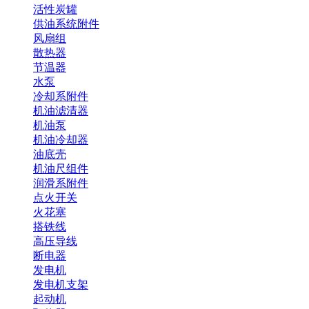
活性炭罐
供油系统附件
风扇组
散热器
节温器
水泵
冷却系附件
机油滤清器
机油泵
机油冷却器
油底壳
机油尺组件
润滑系附件
点火开关
火花塞
搭铁线
高压导线
断电器
发电机
发电机支架
起动机