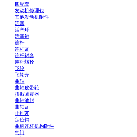
四配套
发动机修理包
其他发动机附件
活塞
活塞环
活塞销
连杆
连杆瓦
连杆衬套
连杆螺栓
飞轮
飞轮壳
曲轴
曲轴皮带轮
扭振减震器
曲轴油封
曲轴瓦
止推瓦
定位销
曲柄连杆机构附件
气门