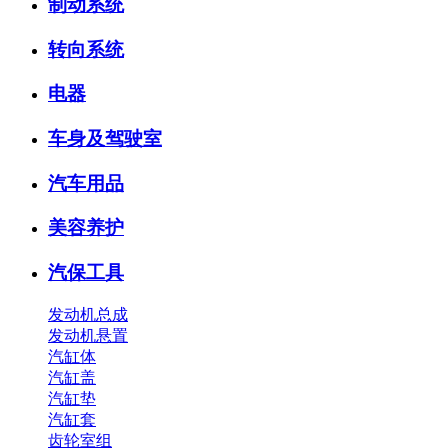
制动系统
转向系统
电器
车身及驾驶室
汽车用品
美容养护
汽保工具
发动机总成
发动机悬置
汽缸体
汽缸盖
汽缸垫
汽缸套
齿轮室组