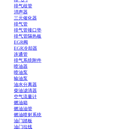
排气歧管
消声器
三元催化器
排气管
排气管接口垫
排气管隔热板
EGR阀
EGR冷却器
连通管
排气系统附件
喷油器
喷油泵
输油泵
油水分离器
柴油滤清器
空气流量计
燃油箱
燃油油管
燃油喷射系统
油门踏板
油门拉线