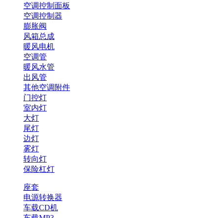
空调控制面板
空调控制器
膨胀阀
风箱总成
暖风电机
空调管
暖风水管
出风管
其他空调附件
门控灯
室内灯
大灯
尾灯
边灯
雾灯
转向灯
保险杠灯
座套
电源转换器
车载CD机
车载MP3