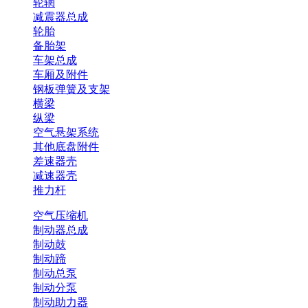
轮辋
减震器总成
轮胎
备胎架
车架总成
车厢及附件
钢板弹簧及支架
横梁
纵梁
空气悬架系统
其他底盘附件
差速器壳
减速器壳
推力杆
空气压缩机
制动器总成
制动鼓
制动蹄
制动总泵
制动分泵
制动助力器