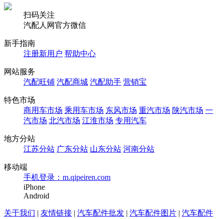
扫码关注
汽配人网官方微信
新手指南
注册新用户
帮助中心
网站服务
汽配旺铺
汽配商城
汽配助手
营销宝
特色市场
商用车市场
乘用车市场
东风市场
重汽市场
陕汽市场
一
汽市场
北汽市场
江淮市场
专用汽车
地方分站
江苏分站
广东分站
山东分站
河南分站
移动端
手机登录：m.qipeiren.com
iPhone
Android
关于我们
|
友情链接
|
汽车配件批发
|
汽车配件图片
|
汽车配件