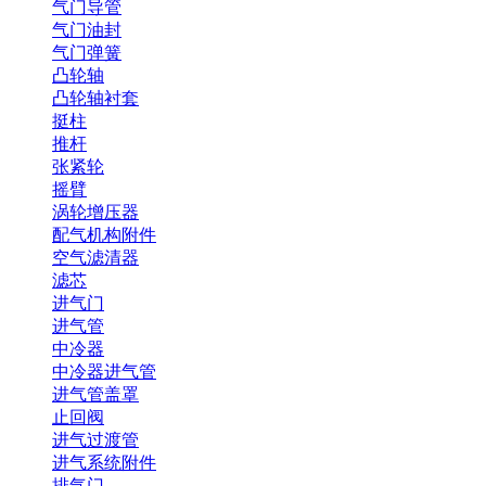
气门导管
气门油封
气门弹簧
凸轮轴
凸轮轴衬套
挺柱
推杆
张紧轮
摇臂
涡轮增压器
配气机构附件
空气滤清器
滤芯
进气门
进气管
中冷器
中冷器进气管
进气管盖罩
止回阀
进气过渡管
进气系统附件
排气门