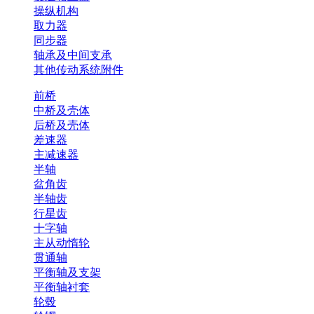
操纵机构
取力器
同步器
轴承及中间支承
其他传动系统附件
前桥
中桥及壳体
后桥及壳体
差速器
主减速器
半轴
盆角齿
半轴齿
行星齿
十字轴
主从动惰轮
贯通轴
平衡轴及支架
平衡轴衬套
轮毂