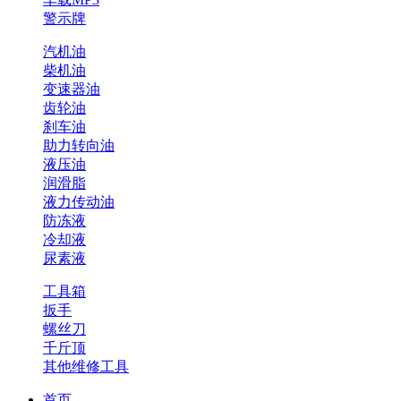
警示牌
汽机油
柴机油
变速器油
齿轮油
刹车油
助力转向油
液压油
润滑脂
液力传动油
防冻液
冷却液
尿素液
工具箱
扳手
螺丝刀
千斤顶
其他维修工具
首页