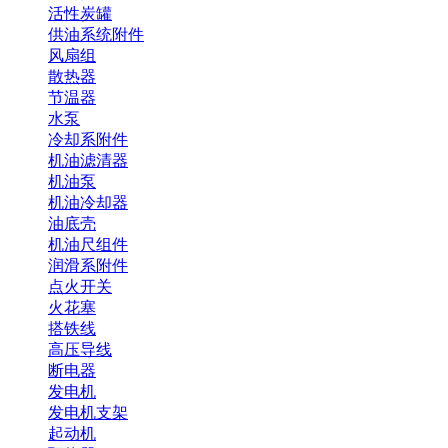
活性炭罐
供油系统附件
风扇组
散热器
节温器
水泵
冷却系附件
机油滤清器
机油泵
机油冷却器
油底壳
机油尺组件
润滑系附件
点火开关
火花塞
搭铁线
高压导线
断电器
发电机
发电机支架
起动机