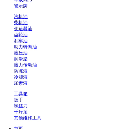
警示牌
汽机油
柴机油
变速器油
齿轮油
刹车油
助力转向油
液压油
润滑脂
液力传动油
防冻液
冷却液
尿素液
工具箱
扳手
螺丝刀
千斤顶
其他维修工具
首页