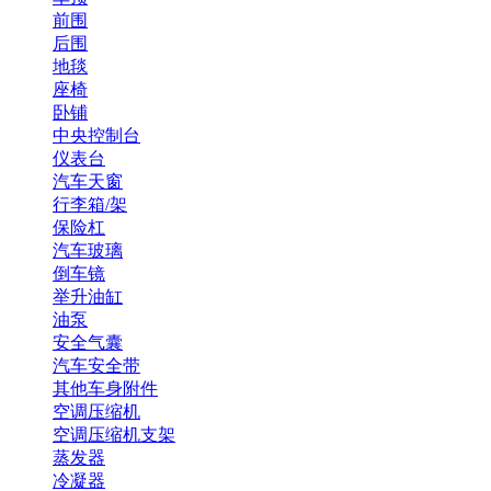
前围
后围
地毯
座椅
卧铺
中央控制台
仪表台
汽车天窗
行李箱/架
保险杠
汽车玻璃
倒车镜
举升油缸
油泵
安全气囊
汽车安全带
其他车身附件
空调压缩机
空调压缩机支架
蒸发器
冷凝器