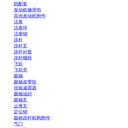
四配套
发动机修理包
其他发动机附件
活塞
活塞环
活塞销
连杆
连杆瓦
连杆衬套
连杆螺栓
飞轮
飞轮壳
曲轴
曲轴皮带轮
扭振减震器
曲轴油封
曲轴瓦
止推瓦
定位销
曲柄连杆机构附件
气门