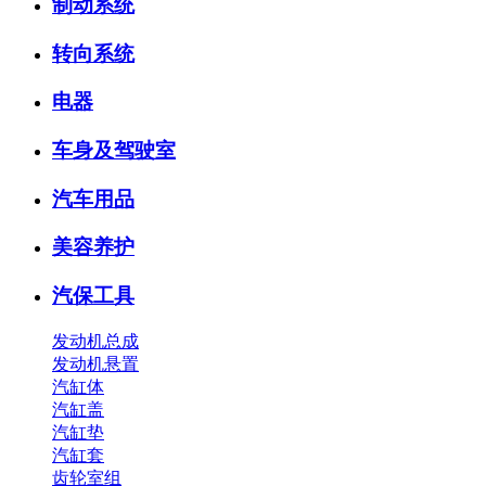
制动系统
转向系统
电器
车身及驾驶室
汽车用品
美容养护
汽保工具
发动机总成
发动机悬置
汽缸体
汽缸盖
汽缸垫
汽缸套
齿轮室组