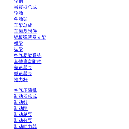
轮辋
减震器总成
轮胎
备胎架
车架总成
车厢及附件
钢板弹簧及支架
横梁
纵梁
空气悬架系统
其他底盘附件
差速器壳
减速器壳
推力杆
空气压缩机
制动器总成
制动鼓
制动蹄
制动总泵
制动分泵
制动助力器