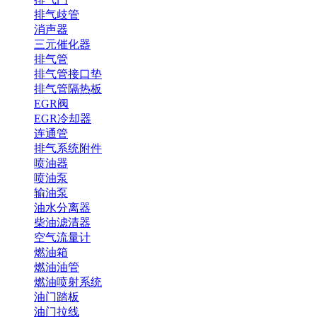
排气歧管
消声器
三元催化器
排气管
排气管接口垫
排气管隔热板
EGR阀
EGR冷却器
连通管
排气系统附件
喷油器
喷油泵
输油泵
油水分离器
柴油滤清器
空气流量计
燃油箱
燃油油管
燃油喷射系统
油门踏板
油门拉线