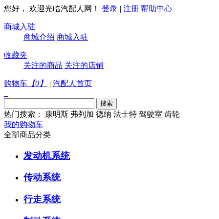
您好， 欢迎光临汽配人网！
登录
|
注册
帮助中心
商城入驻
商城介绍
商城入驻
收藏夹
关注的商品
关注的店铺
购物车
【
0
】
|
汽配人首页
热门搜索：
康明斯
弗列加
德纳
法士特
驾驶室
齿轮
我的购物车
全部商品分类
发动机系统
传动系统
行走系统