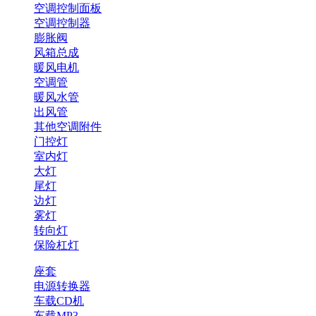
空调控制面板
空调控制器
膨胀阀
风箱总成
暖风电机
空调管
暖风水管
出风管
其他空调附件
门控灯
室内灯
大灯
尾灯
边灯
雾灯
转向灯
保险杠灯
座套
电源转换器
车载CD机
车载MP3