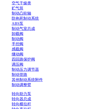
空气干燥类
贮气筒
制动凸轮轴
防抱死制动系统
ABS泵
制动气室总成
卸载阀
制动阀
手控阀
感载阀
继动阀
四回路保护阀
调压阀
制动压力调节器
制动管路
其他制动系统附件
制动调整臂
转向助力泵
转向器总成
转向横拉杆