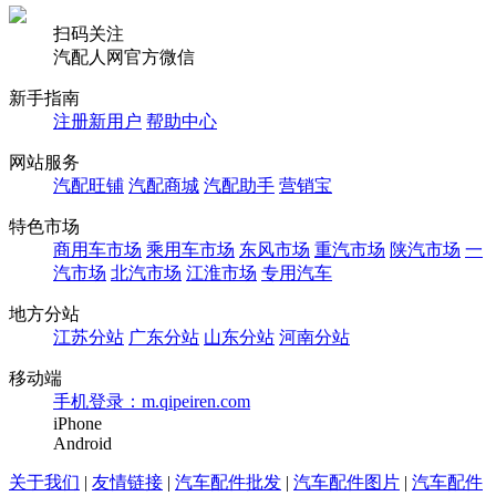
扫码关注
汽配人网官方微信
新手指南
注册新用户
帮助中心
网站服务
汽配旺铺
汽配商城
汽配助手
营销宝
特色市场
商用车市场
乘用车市场
东风市场
重汽市场
陕汽市场
一
汽市场
北汽市场
江淮市场
专用汽车
地方分站
江苏分站
广东分站
山东分站
河南分站
移动端
手机登录：m.qipeiren.com
iPhone
Android
关于我们
|
友情链接
|
汽车配件批发
|
汽车配件图片
|
汽车配件