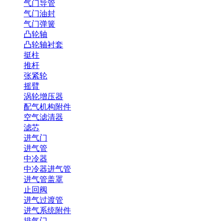
气门导管
气门油封
气门弹簧
凸轮轴
凸轮轴衬套
挺柱
推杆
张紧轮
摇臂
涡轮增压器
配气机构附件
空气滤清器
滤芯
进气门
进气管
中冷器
中冷器进气管
进气管盖罩
止回阀
进气过渡管
进气系统附件
排气门