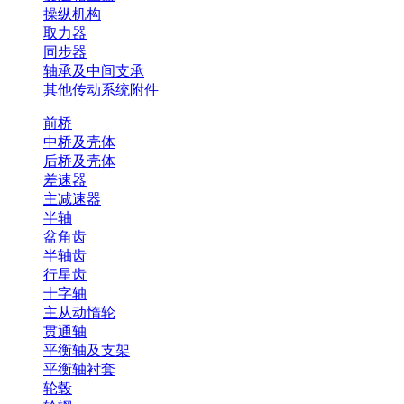
操纵机构
取力器
同步器
轴承及中间支承
其他传动系统附件
前桥
中桥及壳体
后桥及壳体
差速器
主减速器
半轴
盆角齿
半轴齿
行星齿
十字轴
主从动惰轮
贯通轴
平衡轴及支架
平衡轴衬套
轮毂