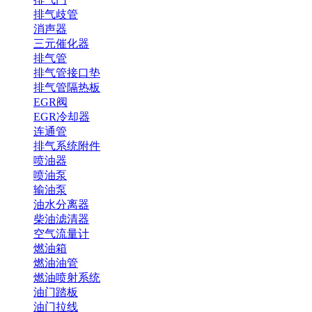
排气歧管
消声器
三元催化器
排气管
排气管接口垫
排气管隔热板
EGR阀
EGR冷却器
连通管
排气系统附件
喷油器
喷油泵
输油泵
油水分离器
柴油滤清器
空气流量计
燃油箱
燃油油管
燃油喷射系统
油门踏板
油门拉线