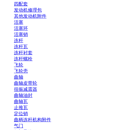
四配套
发动机修理包
其他发动机附件
活塞
活塞环
活塞销
连杆
连杆瓦
连杆衬套
连杆螺栓
飞轮
飞轮壳
曲轴
曲轴皮带轮
扭振减震器
曲轴油封
曲轴瓦
止推瓦
定位销
曲柄连杆机构附件
气门