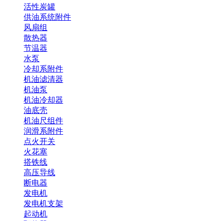
活性炭罐
供油系统附件
风扇组
散热器
节温器
水泵
冷却系附件
机油滤清器
机油泵
机油冷却器
油底壳
机油尺组件
润滑系附件
点火开关
火花塞
搭铁线
高压导线
断电器
发电机
发电机支架
起动机