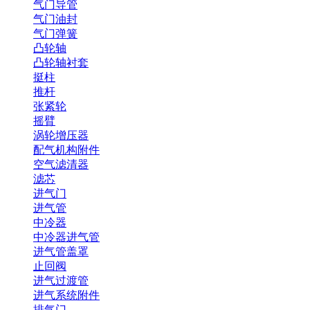
气门导管
气门油封
气门弹簧
凸轮轴
凸轮轴衬套
挺柱
推杆
张紧轮
摇臂
涡轮增压器
配气机构附件
空气滤清器
滤芯
进气门
进气管
中冷器
中冷器进气管
进气管盖罩
止回阀
进气过渡管
进气系统附件
排气门