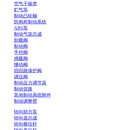
空气干燥类
贮气筒
制动凸轮轴
防抱死制动系统
ABS泵
制动气室总成
卸载阀
制动阀
手控阀
感载阀
继动阀
四回路保护阀
调压阀
制动压力调节器
制动管路
其他制动系统附件
制动调整臂
转向助力泵
转向器总成
转向横拉杆