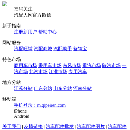
扫码关注
汽配人网官方微信
新手指南
注册新用户
帮助中心
网站服务
汽配旺铺
汽配商城
汽配助手
营销宝
特色市场
商用车市场
乘用车市场
东风市场
重汽市场
陕汽市场
一
汽市场
北汽市场
江淮市场
专用汽车
地方分站
江苏分站
广东分站
山东分站
河南分站
移动端
手机登录：m.qipeiren.com
iPhone
Android
关于我们
|
友情链接
|
汽车配件批发
|
汽车配件图片
|
汽车配件