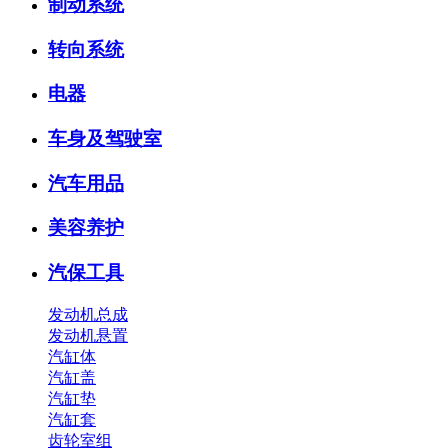
制动系统
转向系统
电器
车身及驾驶室
汽车用品
美容养护
汽保工具
发动机总成
发动机悬置
汽缸体
汽缸盖
汽缸垫
汽缸套
齿轮室组