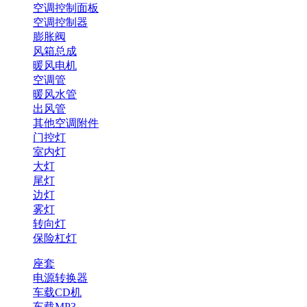
空调控制面板
空调控制器
膨胀阀
风箱总成
暖风电机
空调管
暖风水管
出风管
其他空调附件
门控灯
室内灯
大灯
尾灯
边灯
雾灯
转向灯
保险杠灯
座套
电源转换器
车载CD机
车载MP3