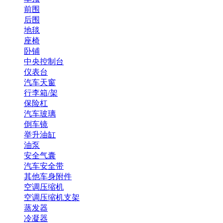
前围
后围
地毯
座椅
卧铺
中央控制台
仪表台
汽车天窗
行李箱/架
保险杠
汽车玻璃
倒车镜
举升油缸
油泵
安全气囊
汽车安全带
其他车身附件
空调压缩机
空调压缩机支架
蒸发器
冷凝器