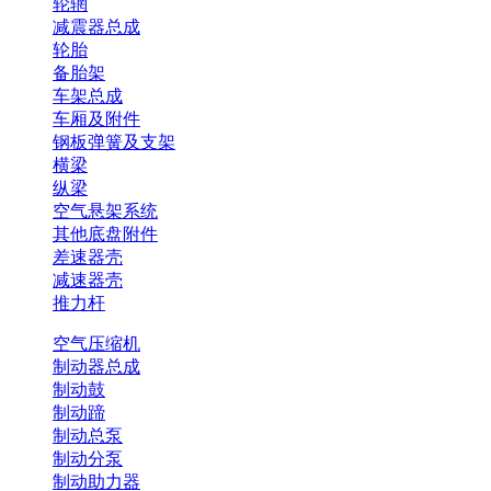
轮辋
减震器总成
轮胎
备胎架
车架总成
车厢及附件
钢板弹簧及支架
横梁
纵梁
空气悬架系统
其他底盘附件
差速器壳
减速器壳
推力杆
空气压缩机
制动器总成
制动鼓
制动蹄
制动总泵
制动分泵
制动助力器