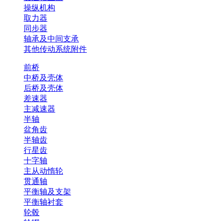
操纵机构
取力器
同步器
轴承及中间支承
其他传动系统附件
前桥
中桥及壳体
后桥及壳体
差速器
主减速器
半轴
盆角齿
半轴齿
行星齿
十字轴
主从动惰轮
贯通轴
平衡轴及支架
平衡轴衬套
轮毂