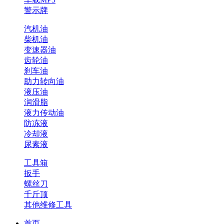
警示牌
汽机油
柴机油
变速器油
齿轮油
刹车油
助力转向油
液压油
润滑脂
液力传动油
防冻液
冷却液
尿素液
工具箱
扳手
螺丝刀
千斤顶
其他维修工具
首页