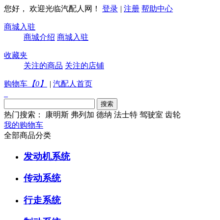
您好， 欢迎光临汽配人网！
登录
|
注册
帮助中心
商城入驻
商城介绍
商城入驻
收藏夹
关注的商品
关注的店铺
购物车
【
0
】
|
汽配人首页
热门搜索：
康明斯
弗列加
德纳
法士特
驾驶室
齿轮
我的购物车
全部商品分类
发动机系统
传动系统
行走系统