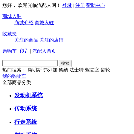
您好， 欢迎光临汽配人网！
登录
|
注册
帮助中心
商城入驻
商城介绍
商城入驻
收藏夹
关注的商品
关注的店铺
购物车
【
0
】
|
汽配人首页
热门搜索：
康明斯
弗列加
德纳
法士特
驾驶室
齿轮
我的购物车
全部商品分类
发动机系统
传动系统
行走系统