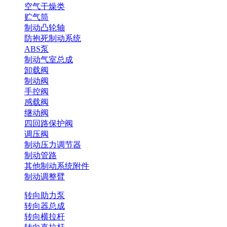
空气干燥类
贮气筒
制动凸轮轴
防抱死制动系统
ABS泵
制动气室总成
卸载阀
制动阀
手控阀
感载阀
继动阀
四回路保护阀
调压阀
制动压力调节器
制动管路
其他制动系统附件
制动调整臂
转向助力泵
转向器总成
转向横拉杆