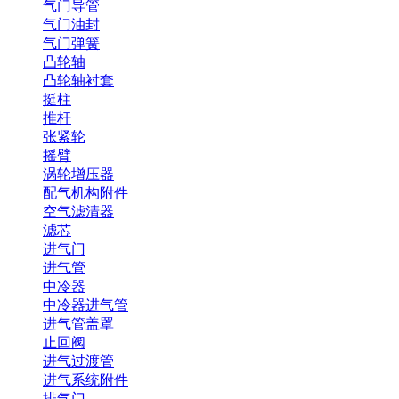
气门导管
气门油封
气门弹簧
凸轮轴
凸轮轴衬套
挺柱
推杆
张紧轮
摇臂
涡轮增压器
配气机构附件
空气滤清器
滤芯
进气门
进气管
中冷器
中冷器进气管
进气管盖罩
止回阀
进气过渡管
进气系统附件
排气门