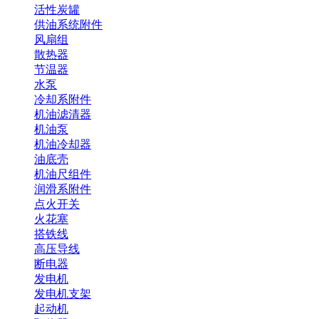
活性炭罐
供油系统附件
风扇组
散热器
节温器
水泵
冷却系附件
机油滤清器
机油泵
机油冷却器
油底壳
机油尺组件
润滑系附件
点火开关
火花塞
搭铁线
高压导线
断电器
发电机
发电机支架
起动机