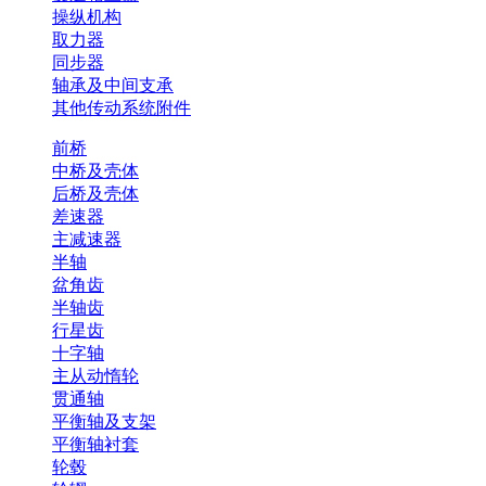
操纵机构
取力器
同步器
轴承及中间支承
其他传动系统附件
前桥
中桥及壳体
后桥及壳体
差速器
主减速器
半轴
盆角齿
半轴齿
行星齿
十字轴
主从动惰轮
贯通轴
平衡轴及支架
平衡轴衬套
轮毂