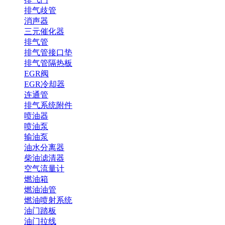
排气歧管
消声器
三元催化器
排气管
排气管接口垫
排气管隔热板
EGR阀
EGR冷却器
连通管
排气系统附件
喷油器
喷油泵
输油泵
油水分离器
柴油滤清器
空气流量计
燃油箱
燃油油管
燃油喷射系统
油门踏板
油门拉线