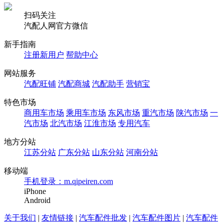
扫码关注
汽配人网官方微信
新手指南
注册新用户
帮助中心
网站服务
汽配旺铺
汽配商城
汽配助手
营销宝
特色市场
商用车市场
乘用车市场
东风市场
重汽市场
陕汽市场
一
汽市场
北汽市场
江淮市场
专用汽车
地方分站
江苏分站
广东分站
山东分站
河南分站
移动端
手机登录：m.qipeiren.com
iPhone
Android
关于我们
|
友情链接
|
汽车配件批发
|
汽车配件图片
|
汽车配件