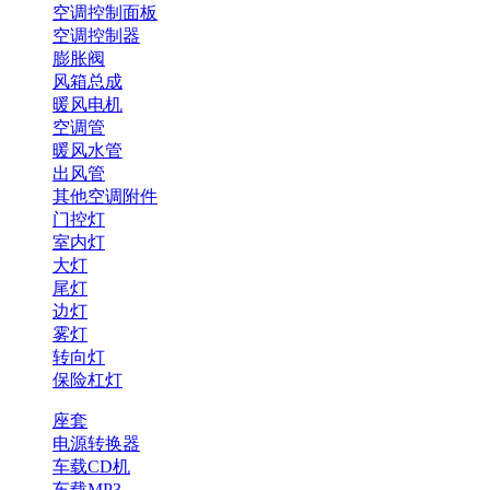
空调控制面板
空调控制器
膨胀阀
风箱总成
暖风电机
空调管
暖风水管
出风管
其他空调附件
门控灯
室内灯
大灯
尾灯
边灯
雾灯
转向灯
保险杠灯
座套
电源转换器
车载CD机
车载MP3