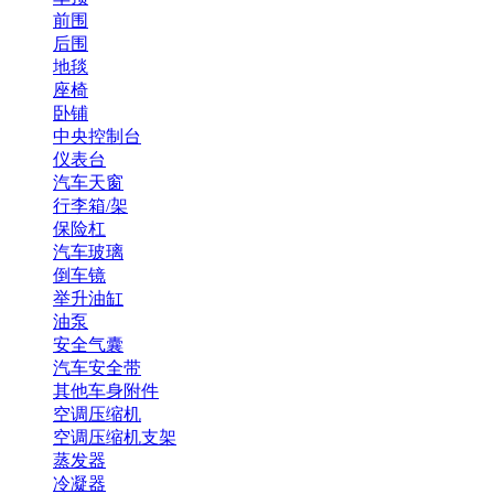
前围
后围
地毯
座椅
卧铺
中央控制台
仪表台
汽车天窗
行李箱/架
保险杠
汽车玻璃
倒车镜
举升油缸
油泵
安全气囊
汽车安全带
其他车身附件
空调压缩机
空调压缩机支架
蒸发器
冷凝器