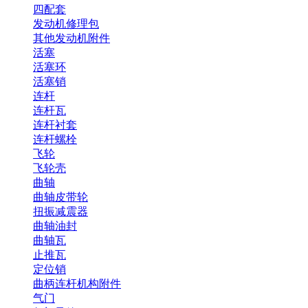
四配套
发动机修理包
其他发动机附件
活塞
活塞环
活塞销
连杆
连杆瓦
连杆衬套
连杆螺栓
飞轮
飞轮壳
曲轴
曲轴皮带轮
扭振减震器
曲轴油封
曲轴瓦
止推瓦
定位销
曲柄连杆机构附件
气门