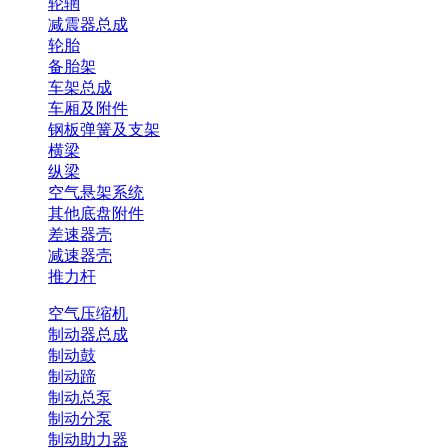
轮辋
减震器总成
轮胎
备胎架
车架总成
车厢及附件
钢板弹簧及支架
横梁
纵梁
空气悬架系统
其他底盘附件
差速器壳
减速器壳
推力杆
空气压缩机
制动器总成
制动鼓
制动蹄
制动总泵
制动分泵
制动助力器