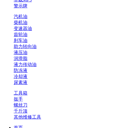
警示牌
汽机油
柴机油
变速器油
齿轮油
刹车油
助力转向油
液压油
润滑脂
液力传动油
防冻液
冷却液
尿素液
工具箱
扳手
螺丝刀
千斤顶
其他维修工具
首页