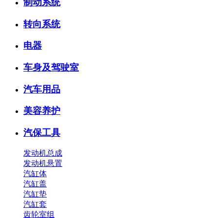
制动系统
转向系统
电器
车身及驾驶室
汽车用品
美容养护
汽保工具
发动机总成
发动机悬置
汽缸体
汽缸盖
汽缸垫
汽缸套
齿轮室组