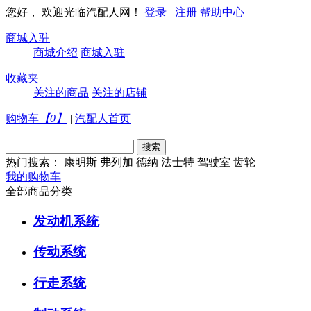
您好， 欢迎光临汽配人网！
登录
|
注册
帮助中心
商城入驻
商城介绍
商城入驻
收藏夹
关注的商品
关注的店铺
购物车
【
0
】
|
汽配人首页
热门搜索：
康明斯
弗列加
德纳
法士特
驾驶室
齿轮
我的购物车
全部商品分类
发动机系统
传动系统
行走系统