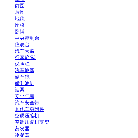
前围
后围
地毯
座椅
卧铺
中央控制台
仪表台
汽车天窗
行李箱/架
保险杠
汽车玻璃
倒车镜
举升油缸
油泵
安全气囊
汽车安全带
其他车身附件
空调压缩机
空调压缩机支架
蒸发器
冷凝器