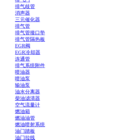
排气歧管
消声器
三元催化器
排气管
排气管接口垫
排气管隔热板
EGR阀
EGR冷却器
连通管
排气系统附件
喷油器
喷油泵
输油泵
油水分离器
柴油滤清器
空气流量计
燃油箱
燃油油管
燃油喷射系统
油门踏板
油门拉线