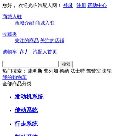
您好， 欢迎光临汽配人网！
登录
|
注册
帮助中心
商城入驻
商城介绍
商城入驻
收藏夹
关注的商品
关注的店铺
购物车
【
0
】
|
汽配人首页
热门搜索：
康明斯
弗列加
德纳
法士特
驾驶室
齿轮
我的购物车
全部商品分类
发动机系统
传动系统
行走系统