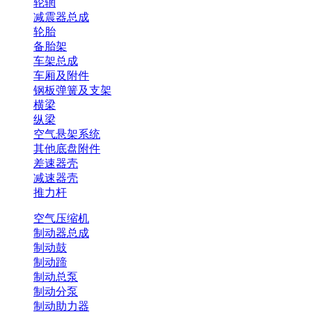
轮辋
减震器总成
轮胎
备胎架
车架总成
车厢及附件
钢板弹簧及支架
横梁
纵梁
空气悬架系统
其他底盘附件
差速器壳
减速器壳
推力杆
空气压缩机
制动器总成
制动鼓
制动蹄
制动总泵
制动分泵
制动助力器