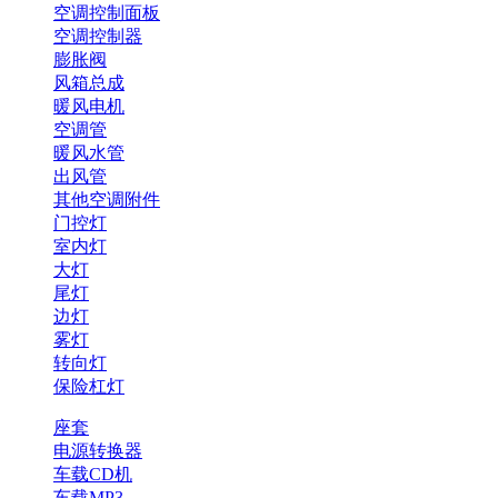
空调控制面板
空调控制器
膨胀阀
风箱总成
暖风电机
空调管
暖风水管
出风管
其他空调附件
门控灯
室内灯
大灯
尾灯
边灯
雾灯
转向灯
保险杠灯
座套
电源转换器
车载CD机
车载MP3