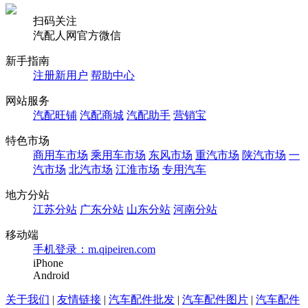
扫码关注
汽配人网官方微信
新手指南
注册新用户
帮助中心
网站服务
汽配旺铺
汽配商城
汽配助手
营销宝
特色市场
商用车市场
乘用车市场
东风市场
重汽市场
陕汽市场
一
汽市场
北汽市场
江淮市场
专用汽车
地方分站
江苏分站
广东分站
山东分站
河南分站
移动端
手机登录：m.qipeiren.com
iPhone
Android
关于我们
|
友情链接
|
汽车配件批发
|
汽车配件图片
|
汽车配件