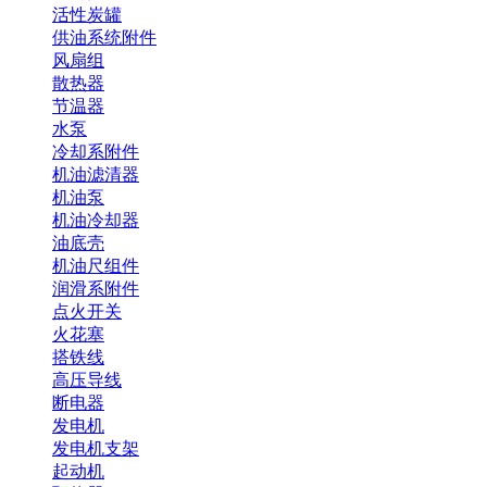
活性炭罐
供油系统附件
风扇组
散热器
节温器
水泵
冷却系附件
机油滤清器
机油泵
机油冷却器
油底壳
机油尺组件
润滑系附件
点火开关
火花塞
搭铁线
高压导线
断电器
发电机
发电机支架
起动机