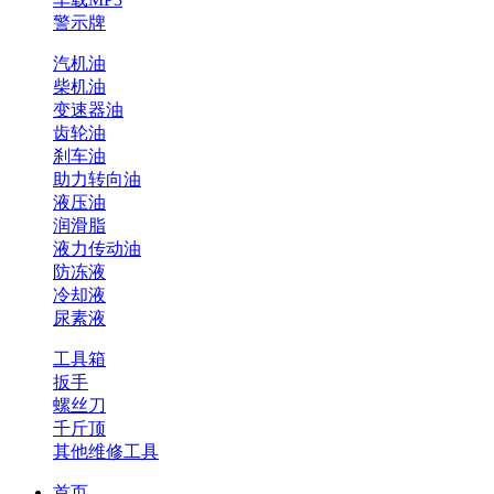
警示牌
汽机油
柴机油
变速器油
齿轮油
刹车油
助力转向油
液压油
润滑脂
液力传动油
防冻液
冷却液
尿素液
工具箱
扳手
螺丝刀
千斤顶
其他维修工具
首页