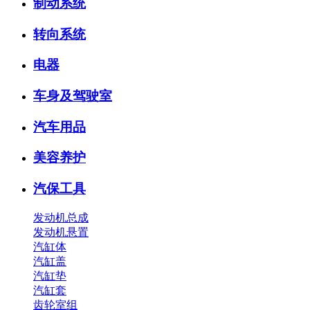
制动系统
转向系统
电器
车身及驾驶室
汽车用品
美容养护
汽保工具
发动机总成
发动机悬置
汽缸体
汽缸盖
汽缸垫
汽缸套
齿轮室组