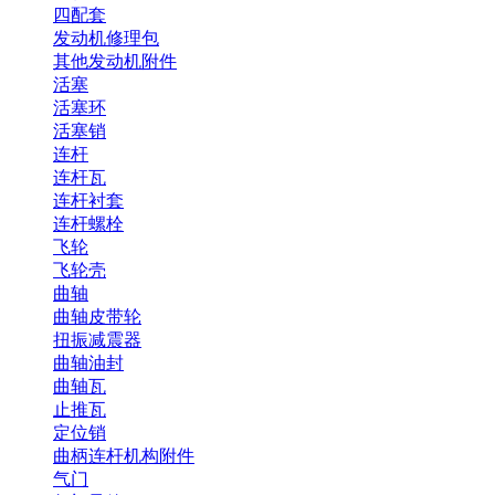
四配套
发动机修理包
其他发动机附件
活塞
活塞环
活塞销
连杆
连杆瓦
连杆衬套
连杆螺栓
飞轮
飞轮壳
曲轴
曲轴皮带轮
扭振减震器
曲轴油封
曲轴瓦
止推瓦
定位销
曲柄连杆机构附件
气门