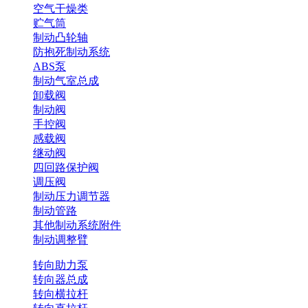
空气干燥类
贮气筒
制动凸轮轴
防抱死制动系统
ABS泵
制动气室总成
卸载阀
制动阀
手控阀
感载阀
继动阀
四回路保护阀
调压阀
制动压力调节器
制动管路
其他制动系统附件
制动调整臂
转向助力泵
转向器总成
转向横拉杆