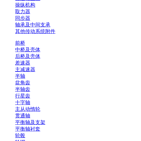
操纵机构
取力器
同步器
轴承及中间支承
其他传动系统附件
前桥
中桥及壳体
后桥及壳体
差速器
主减速器
半轴
盆角齿
半轴齿
行星齿
十字轴
主从动惰轮
贯通轴
平衡轴及支架
平衡轴衬套
轮毂