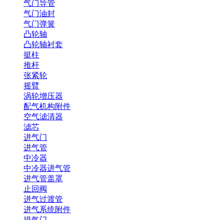
气门导管
气门油封
气门弹簧
凸轮轴
凸轮轴衬套
挺柱
推杆
张紧轮
摇臂
涡轮增压器
配气机构附件
空气滤清器
滤芯
进气门
进气管
中冷器
中冷器进气管
进气管盖罩
止回阀
进气过渡管
进气系统附件
排气门