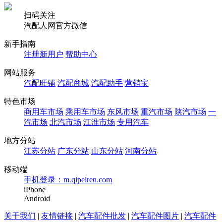
扫码关注
汽配人网官方微信
新手指南
注册新用户
帮助中心
网站服务
汽配旺铺
汽配商城
汽配助手
营销宝
特色市场
商用车市场
乘用车市场
东风市场
重汽市场
陕汽市场
一
汽市场
北汽市场
江淮市场
专用汽车
地方分站
江苏分站
广东分站
山东分站
河南分站
移动端
手机登录：m.qipeiren.com
iPhone
Android
关于我们
|
友情链接
|
汽车配件批发
|
汽车配件图片
|
汽车配件