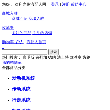
您好， 欢迎光临汽配人网！
登录
|
注册
帮助中心
商城入驻
商城介绍
商城入驻
收藏夹
关注的商品
关注的店铺
购物车
【
0
】
|
汽配人首页
热门搜索：
康明斯
弗列加
德纳
法士特
驾驶室
齿轮
我的购物车
全部商品分类
发动机系统
传动系统
行走系统