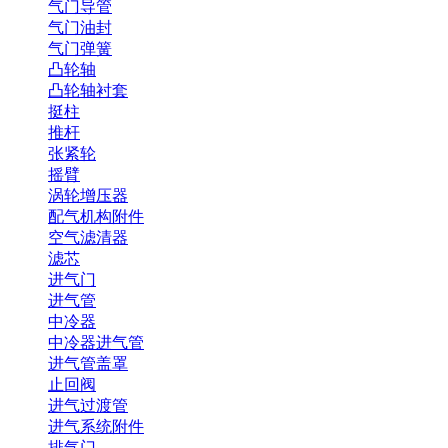
气门导管
气门油封
气门弹簧
凸轮轴
凸轮轴衬套
挺柱
推杆
张紧轮
摇臂
涡轮增压器
配气机构附件
空气滤清器
滤芯
进气门
进气管
中冷器
中冷器进气管
进气管盖罩
止回阀
进气过渡管
进气系统附件
排气门