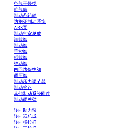
空气干燥类
贮气筒
制动凸轮轴
防抱死制动系统
ABS泵
制动气室总成
卸载阀
制动阀
手控阀
感载阀
继动阀
四回路保护阀
调压阀
制动压力调节器
制动管路
其他制动系统附件
制动调整臂
转向助力泵
转向器总成
转向横拉杆