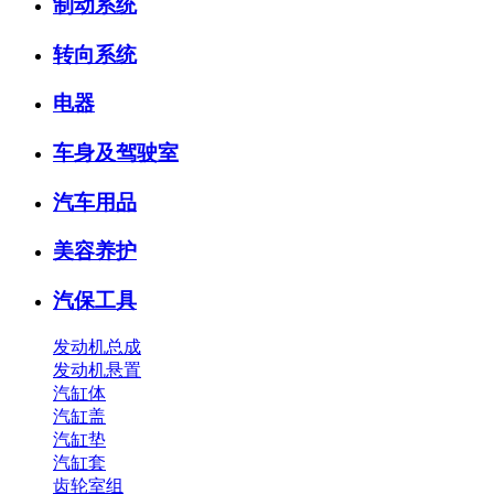
制动系统
转向系统
电器
车身及驾驶室
汽车用品
美容养护
汽保工具
发动机总成
发动机悬置
汽缸体
汽缸盖
汽缸垫
汽缸套
齿轮室组