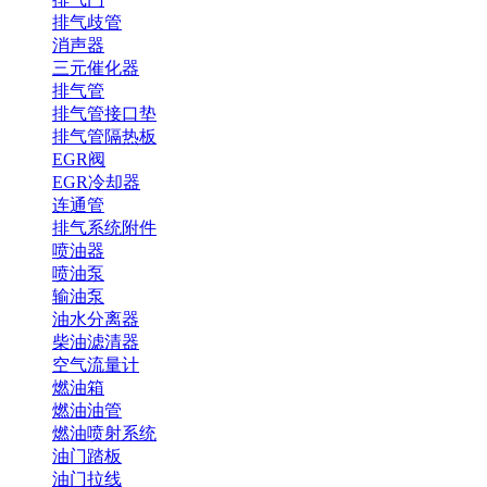
排气歧管
消声器
三元催化器
排气管
排气管接口垫
排气管隔热板
EGR阀
EGR冷却器
连通管
排气系统附件
喷油器
喷油泵
输油泵
油水分离器
柴油滤清器
空气流量计
燃油箱
燃油油管
燃油喷射系统
油门踏板
油门拉线