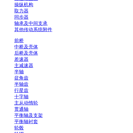
操纵机构
取力器
同步器
轴承及中间支承
其他传动系统附件
前桥
中桥及壳体
后桥及壳体
差速器
主减速器
半轴
盆角齿
半轴齿
行星齿
十字轴
主从动惰轮
贯通轴
平衡轴及支架
平衡轴衬套
轮毂