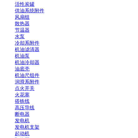
活性炭罐
供油系统附件
风扇组
散热器
节温器
水泵
冷却系附件
机油滤清器
机油泵
机油冷却器
油底壳
机油尺组件
润滑系附件
点火开关
火花塞
搭铁线
高压导线
断电器
发电机
发电机支架
起动机