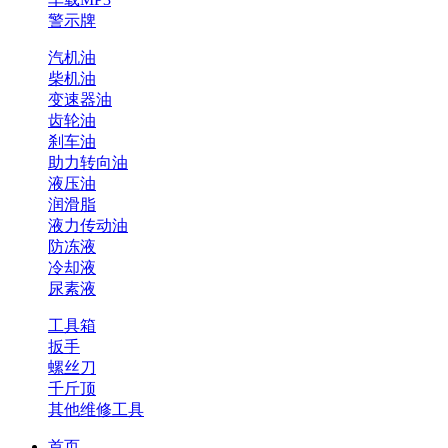
警示牌
汽机油
柴机油
变速器油
齿轮油
刹车油
助力转向油
液压油
润滑脂
液力传动油
防冻液
冷却液
尿素液
工具箱
扳手
螺丝刀
千斤顶
其他维修工具
首页