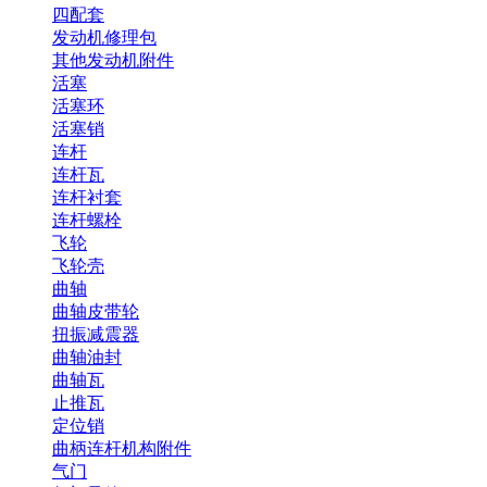
四配套
发动机修理包
其他发动机附件
活塞
活塞环
活塞销
连杆
连杆瓦
连杆衬套
连杆螺栓
飞轮
飞轮壳
曲轴
曲轴皮带轮
扭振减震器
曲轴油封
曲轴瓦
止推瓦
定位销
曲柄连杆机构附件
气门