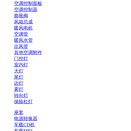
空调控制面板
空调控制器
膨胀阀
风箱总成
暖风电机
空调管
暖风水管
出风管
其他空调附件
门控灯
室内灯
大灯
尾灯
边灯
雾灯
转向灯
保险杠灯
座套
电源转换器
车载CD机
车载MP3