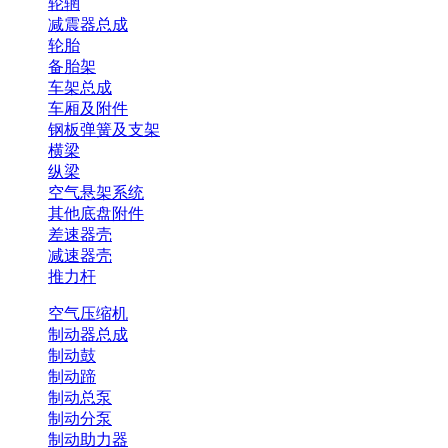
轮辋
减震器总成
轮胎
备胎架
车架总成
车厢及附件
钢板弹簧及支架
横梁
纵梁
空气悬架系统
其他底盘附件
差速器壳
减速器壳
推力杆
空气压缩机
制动器总成
制动鼓
制动蹄
制动总泵
制动分泵
制动助力器