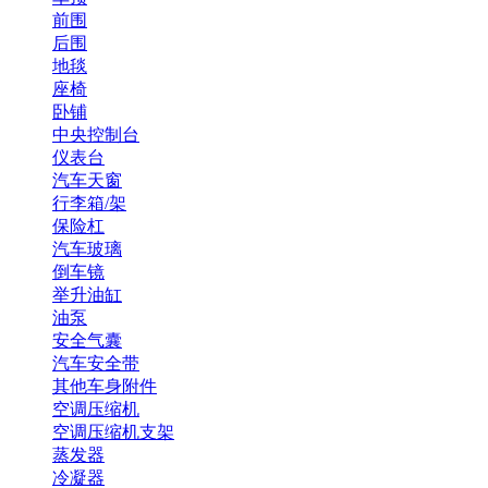
前围
后围
地毯
座椅
卧铺
中央控制台
仪表台
汽车天窗
行李箱/架
保险杠
汽车玻璃
倒车镜
举升油缸
油泵
安全气囊
汽车安全带
其他车身附件
空调压缩机
空调压缩机支架
蒸发器
冷凝器