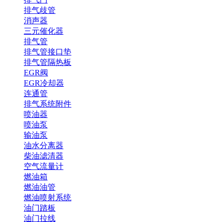
排气歧管
消声器
三元催化器
排气管
排气管接口垫
排气管隔热板
EGR阀
EGR冷却器
连通管
排气系统附件
喷油器
喷油泵
输油泵
油水分离器
柴油滤清器
空气流量计
燃油箱
燃油油管
燃油喷射系统
油门踏板
油门拉线