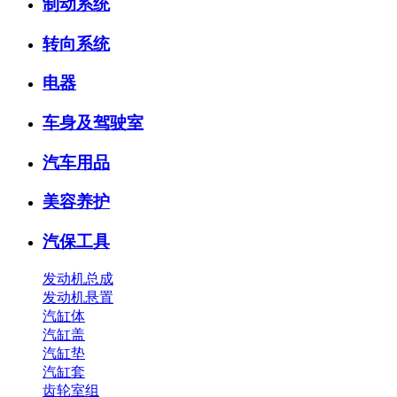
制动系统
转向系统
电器
车身及驾驶室
汽车用品
美容养护
汽保工具
发动机总成
发动机悬置
汽缸体
汽缸盖
汽缸垫
汽缸套
齿轮室组