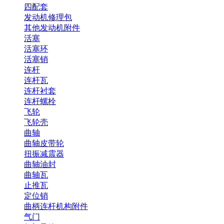
四配套
发动机修理包
其他发动机附件
活塞
活塞环
活塞销
连杆
连杆瓦
连杆衬套
连杆螺栓
飞轮
飞轮壳
曲轴
曲轴皮带轮
扭振减震器
曲轴油封
曲轴瓦
止推瓦
定位销
曲柄连杆机构附件
气门