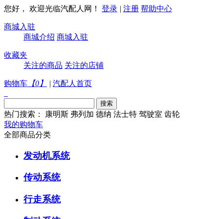
您好， 欢迎光临汽配人网！
登录
|
注册
帮助中心
商城入驻
商城介绍
商城入驻
收藏夹
关注的商品
关注的店铺
购物车
【
0
】
|
汽配人首页
热门搜索：
康明斯
弗列加
德纳
法士特
驾驶室
齿轮
我的购物车
全部商品分类
发动机系统
传动系统
行走系统