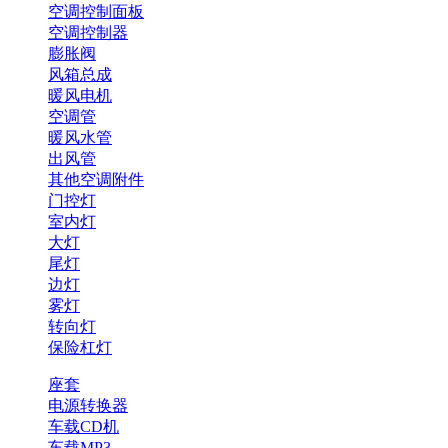
空调控制面板
空调控制器
膨胀阀
风箱总成
暖风电机
空调管
暖风水管
出风管
其他空调附件
门控灯
室内灯
大灯
尾灯
边灯
雾灯
转向灯
保险杠灯
座套
电源转换器
车载CD机
车载MP3