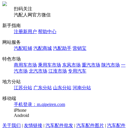
扫码关注
汽配人网官方微信
新手指南
注册新用户
帮助中心
网站服务
汽配旺铺
汽配商城
汽配助手
营销宝
特色市场
商用车市场
乘用车市场
东风市场
重汽市场
陕汽市场
一
汽市场
北汽市场
江淮市场
专用汽车
地方分站
江苏分站
广东分站
山东分站
河南分站
移动端
手机登录：m.qipeiren.com
iPhone
Android
关于我们
|
友情链接
|
汽车配件批发
|
汽车配件图片
|
汽车配件