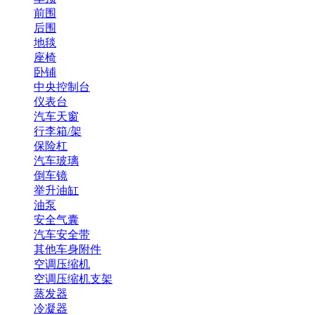
前围
后围
地毯
座椅
卧铺
中央控制台
仪表台
汽车天窗
行李箱/架
保险杠
汽车玻璃
倒车镜
举升油缸
油泵
安全气囊
汽车安全带
其他车身附件
空调压缩机
空调压缩机支架
蒸发器
冷凝器