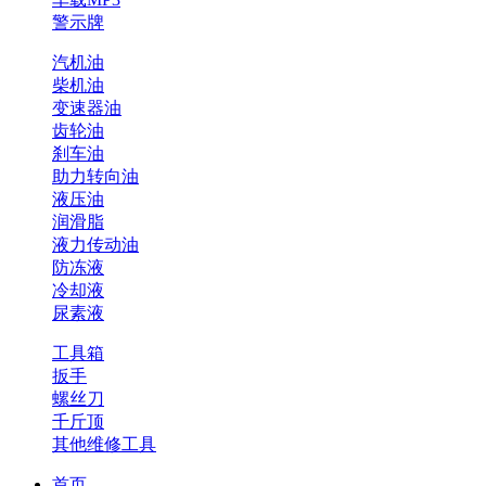
警示牌
汽机油
柴机油
变速器油
齿轮油
刹车油
助力转向油
液压油
润滑脂
液力传动油
防冻液
冷却液
尿素液
工具箱
扳手
螺丝刀
千斤顶
其他维修工具
首页