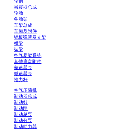
轮辋
减震器总成
轮胎
备胎架
车架总成
车厢及附件
钢板弹簧及支架
横梁
纵梁
空气悬架系统
其他底盘附件
差速器壳
减速器壳
推力杆
空气压缩机
制动器总成
制动鼓
制动蹄
制动总泵
制动分泵
制动助力器