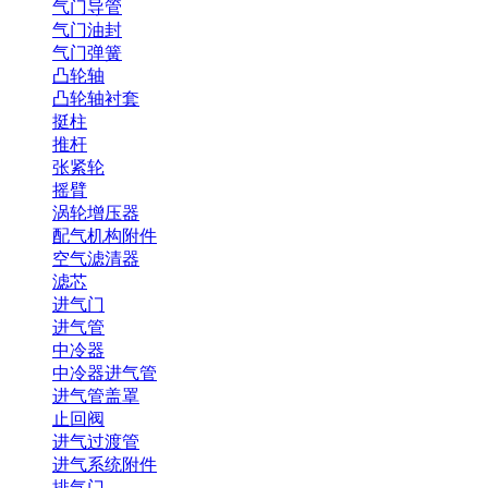
气门导管
气门油封
气门弹簧
凸轮轴
凸轮轴衬套
挺柱
推杆
张紧轮
摇臂
涡轮增压器
配气机构附件
空气滤清器
滤芯
进气门
进气管
中冷器
中冷器进气管
进气管盖罩
止回阀
进气过渡管
进气系统附件
排气门