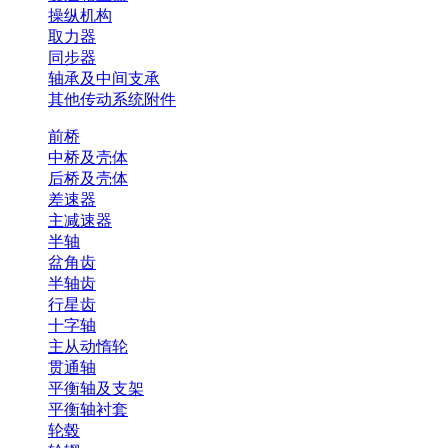
操纵机构
取力器
同步器
轴承及中间支承
其他传动系统附件
前桥
中桥及壳体
后桥及壳体
差速器
主减速器
半轴
盆角齿
半轴齿
行星齿
十字轴
主从动惰轮
贯通轴
平衡轴及支架
平衡轴衬套
轮毂