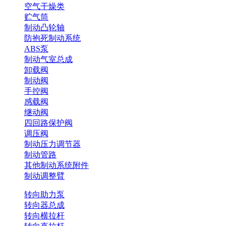
空气干燥类
贮气筒
制动凸轮轴
防抱死制动系统
ABS泵
制动气室总成
卸载阀
制动阀
手控阀
感载阀
继动阀
四回路保护阀
调压阀
制动压力调节器
制动管路
其他制动系统附件
制动调整臂
转向助力泵
转向器总成
转向横拉杆