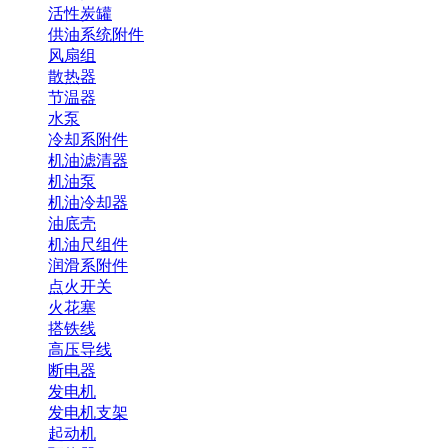
活性炭罐
供油系统附件
风扇组
散热器
节温器
水泵
冷却系附件
机油滤清器
机油泵
机油冷却器
油底壳
机油尺组件
润滑系附件
点火开关
火花塞
搭铁线
高压导线
断电器
发电机
发电机支架
起动机