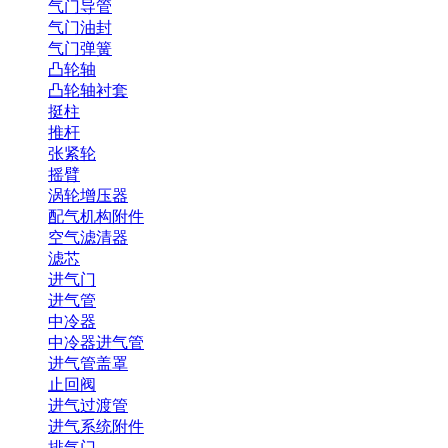
气门导管
气门油封
气门弹簧
凸轮轴
凸轮轴衬套
挺柱
推杆
张紧轮
摇臂
涡轮增压器
配气机构附件
空气滤清器
滤芯
进气门
进气管
中冷器
中冷器进气管
进气管盖罩
止回阀
进气过渡管
进气系统附件
排气门