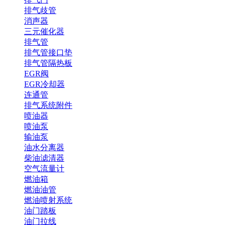
排气歧管
消声器
三元催化器
排气管
排气管接口垫
排气管隔热板
EGR阀
EGR冷却器
连通管
排气系统附件
喷油器
喷油泵
输油泵
油水分离器
柴油滤清器
空气流量计
燃油箱
燃油油管
燃油喷射系统
油门踏板
油门拉线