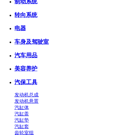
制动系统
转向系统
电器
车身及驾驶室
汽车用品
美容养护
汽保工具
发动机总成
发动机悬置
汽缸体
汽缸盖
汽缸垫
汽缸套
齿轮室组