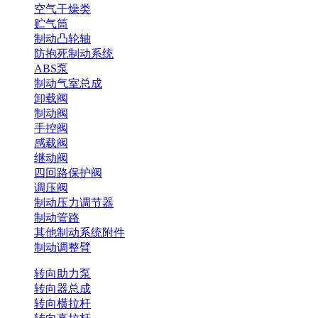
空气干燥类
贮气筒
制动凸轮轴
防抱死制动系统
ABS泵
制动气室总成
卸载阀
制动阀
手控阀
感载阀
继动阀
四回路保护阀
调压阀
制动压力调节器
制动管路
其他制动系统附件
制动调整臂
转向助力泵
转向器总成
转向横拉杆