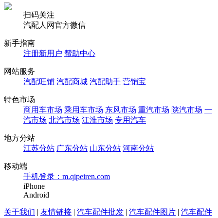
扫码关注
汽配人网官方微信
新手指南
注册新用户
帮助中心
网站服务
汽配旺铺
汽配商城
汽配助手
营销宝
特色市场
商用车市场
乘用车市场
东风市场
重汽市场
陕汽市场
一
汽市场
北汽市场
江淮市场
专用汽车
地方分站
江苏分站
广东分站
山东分站
河南分站
移动端
手机登录：m.qipeiren.com
iPhone
Android
关于我们
|
友情链接
|
汽车配件批发
|
汽车配件图片
|
汽车配件