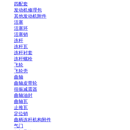
四配套
发动机修理包
其他发动机附件
活塞
活塞环
活塞销
连杆
连杆瓦
连杆衬套
连杆螺栓
飞轮
飞轮壳
曲轴
曲轴皮带轮
扭振减震器
曲轴油封
曲轴瓦
止推瓦
定位销
曲柄连杆机构附件
气门