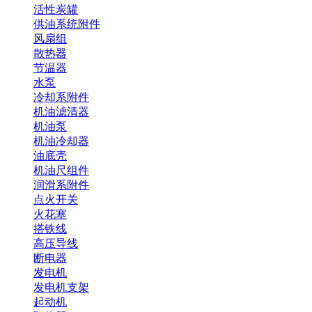
活性炭罐
供油系统附件
风扇组
散热器
节温器
水泵
冷却系附件
机油滤清器
机油泵
机油冷却器
油底壳
机油尺组件
润滑系附件
点火开关
火花塞
搭铁线
高压导线
断电器
发电机
发电机支架
起动机