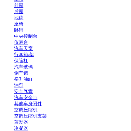
前围
后围
地毯
座椅
卧铺
中央控制台
仪表台
汽车天窗
行李箱/架
保险杠
汽车玻璃
倒车镜
举升油缸
油泵
安全气囊
汽车安全带
其他车身附件
空调压缩机
空调压缩机支架
蒸发器
冷凝器