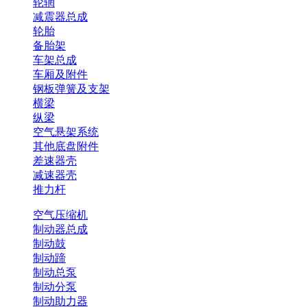
轮辋
减震器总成
轮胎
备胎架
车架总成
车厢及附件
钢板弹簧及支架
横梁
纵梁
空气悬架系统
其他底盘附件
差速器壳
减速器壳
推力杆
空气压缩机
制动器总成
制动鼓
制动蹄
制动总泵
制动分泵
制动助力器