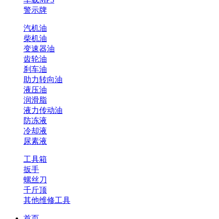
警示牌
汽机油
柴机油
变速器油
齿轮油
刹车油
助力转向油
液压油
润滑脂
液力传动油
防冻液
冷却液
尿素液
工具箱
扳手
螺丝刀
千斤顶
其他维修工具
首页