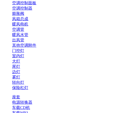
空调控制面板
空调控制器
膨胀阀
风箱总成
暖风电机
空调管
暖风水管
出风管
其他空调附件
门控灯
室内灯
大灯
尾灯
边灯
雾灯
转向灯
保险杠灯
座套
电源转换器
车载CD机
车载MP3