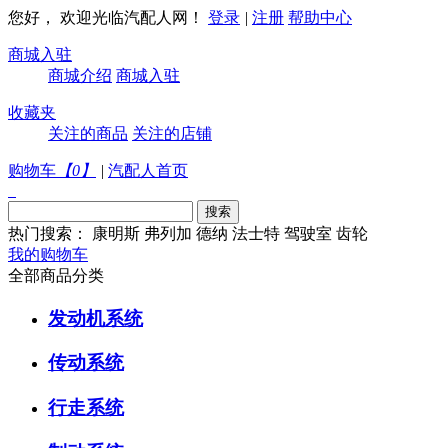
您好， 欢迎光临汽配人网！
登录
|
注册
帮助中心
商城入驻
商城介绍
商城入驻
收藏夹
关注的商品
关注的店铺
购物车
【
0
】
|
汽配人首页
热门搜索：
康明斯
弗列加
德纳
法士特
驾驶室
齿轮
我的购物车
全部商品分类
发动机系统
传动系统
行走系统