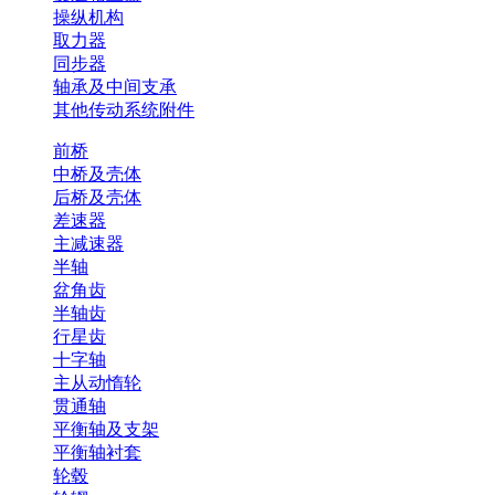
操纵机构
取力器
同步器
轴承及中间支承
其他传动系统附件
前桥
中桥及壳体
后桥及壳体
差速器
主减速器
半轴
盆角齿
半轴齿
行星齿
十字轴
主从动惰轮
贯通轴
平衡轴及支架
平衡轴衬套
轮毂