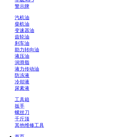
警示牌
汽机油
柴机油
变速器油
齿轮油
刹车油
助力转向油
液压油
润滑脂
液力传动油
防冻液
冷却液
尿素液
工具箱
扳手
螺丝刀
千斤顶
其他维修工具
首页