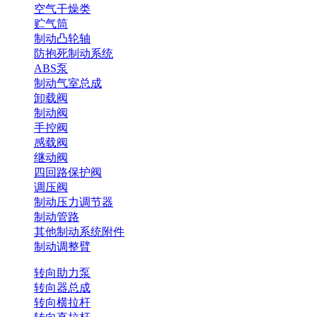
空气干燥类
贮气筒
制动凸轮轴
防抱死制动系统
ABS泵
制动气室总成
卸载阀
制动阀
手控阀
感载阀
继动阀
四回路保护阀
调压阀
制动压力调节器
制动管路
其他制动系统附件
制动调整臂
转向助力泵
转向器总成
转向横拉杆