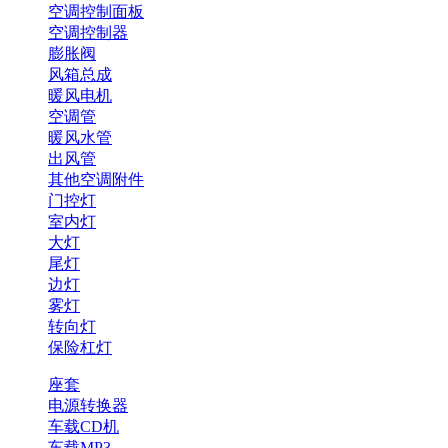
空调控制面板
空调控制器
膨胀阀
风箱总成
暖风电机
空调管
暖风水管
出风管
其他空调附件
门控灯
室内灯
大灯
尾灯
边灯
雾灯
转向灯
保险杠灯
座套
电源转换器
车载CD机
车载MP3