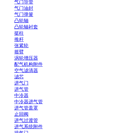
气门导管
气门油封
气门弹簧
凸轮轴
凸轮轴衬套
挺柱
推杆
张紧轮
摇臂
涡轮增压器
配气机构附件
空气滤清器
滤芯
进气门
进气管
中冷器
中冷器进气管
进气管盖罩
止回阀
进气过渡管
进气系统附件
排气门