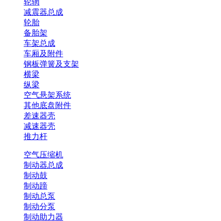
轮辋
减震器总成
轮胎
备胎架
车架总成
车厢及附件
钢板弹簧及支架
横梁
纵梁
空气悬架系统
其他底盘附件
差速器壳
减速器壳
推力杆
空气压缩机
制动器总成
制动鼓
制动蹄
制动总泵
制动分泵
制动助力器