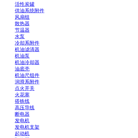
活性炭罐
供油系统附件
风扇组
散热器
节温器
水泵
冷却系附件
机油滤清器
机油泵
机油冷却器
油底壳
机油尺组件
润滑系附件
点火开关
火花塞
搭铁线
高压导线
断电器
发电机
发电机支架
起动机