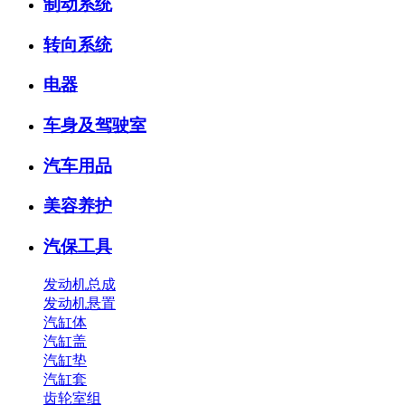
制动系统
转向系统
电器
车身及驾驶室
汽车用品
美容养护
汽保工具
发动机总成
发动机悬置
汽缸体
汽缸盖
汽缸垫
汽缸套
齿轮室组