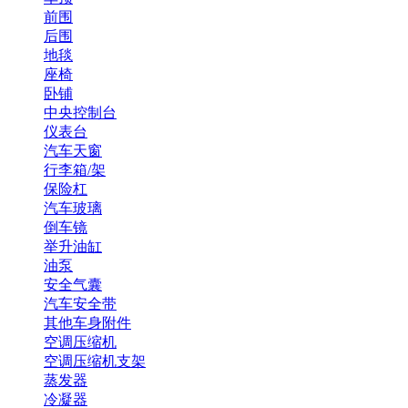
前围
后围
地毯
座椅
卧铺
中央控制台
仪表台
汽车天窗
行李箱/架
保险杠
汽车玻璃
倒车镜
举升油缸
油泵
安全气囊
汽车安全带
其他车身附件
空调压缩机
空调压缩机支架
蒸发器
冷凝器