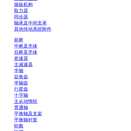
操纵机构
取力器
同步器
轴承及中间支承
其他传动系统附件
前桥
中桥及壳体
后桥及壳体
差速器
主减速器
半轴
盆角齿
半轴齿
行星齿
十字轴
主从动惰轮
贯通轴
平衡轴及支架
平衡轴衬套
轮毂