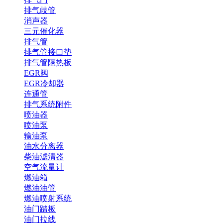
排气歧管
消声器
三元催化器
排气管
排气管接口垫
排气管隔热板
EGR阀
EGR冷却器
连通管
排气系统附件
喷油器
喷油泵
输油泵
油水分离器
柴油滤清器
空气流量计
燃油箱
燃油油管
燃油喷射系统
油门踏板
油门拉线