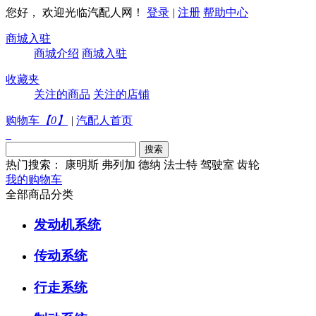
您好， 欢迎光临汽配人网！
登录
|
注册
帮助中心
商城入驻
商城介绍
商城入驻
收藏夹
关注的商品
关注的店铺
购物车
【
0
】
|
汽配人首页
热门搜索：
康明斯
弗列加
德纳
法士特
驾驶室
齿轮
我的购物车
全部商品分类
发动机系统
传动系统
行走系统