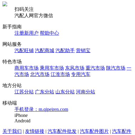
扫码关注
汽配人网官方微信
新手指南
注册新用户
帮助中心
网站服务
汽配旺铺
汽配商城
汽配助手
营销宝
特色市场
商用车市场
乘用车市场
东风市场
重汽市场
陕汽市场
一
汽市场
北汽市场
江淮市场
专用汽车
地方分站
江苏分站
广东分站
山东分站
河南分站
移动端
手机登录：m.qipeiren.com
iPhone
Android
关于我们
|
友情链接
|
汽车配件批发
|
汽车配件图片
|
汽车配件