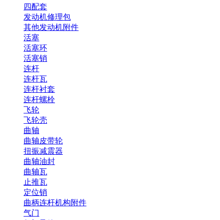
四配套
发动机修理包
其他发动机附件
活塞
活塞环
活塞销
连杆
连杆瓦
连杆衬套
连杆螺栓
飞轮
飞轮壳
曲轴
曲轴皮带轮
扭振减震器
曲轴油封
曲轴瓦
止推瓦
定位销
曲柄连杆机构附件
气门