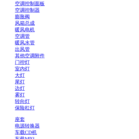
空调控制面板
空调控制器
膨胀阀
风箱总成
暖风电机
空调管
暖风水管
出风管
其他空调附件
门控灯
室内灯
大灯
尾灯
边灯
雾灯
转向灯
保险杠灯
座套
电源转换器
车载CD机
车载MP3