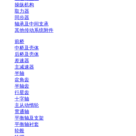
操纵机构
取力器
同步器
轴承及中间支承
其他传动系统附件
前桥
中桥及壳体
后桥及壳体
差速器
主减速器
半轴
盆角齿
半轴齿
行星齿
十字轴
主从动惰轮
贯通轴
平衡轴及支架
平衡轴衬套
轮毂