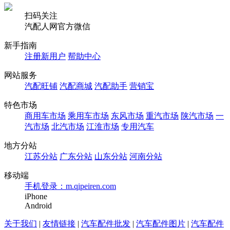
扫码关注
汽配人网官方微信
新手指南
注册新用户
帮助中心
网站服务
汽配旺铺
汽配商城
汽配助手
营销宝
特色市场
商用车市场
乘用车市场
东风市场
重汽市场
陕汽市场
一
汽市场
北汽市场
江淮市场
专用汽车
地方分站
江苏分站
广东分站
山东分站
河南分站
移动端
手机登录：m.qipeiren.com
iPhone
Android
关于我们
|
友情链接
|
汽车配件批发
|
汽车配件图片
|
汽车配件