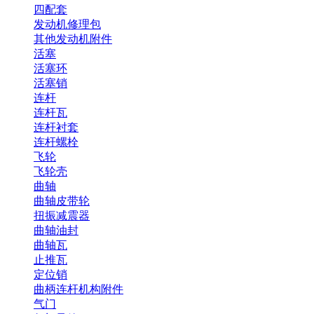
四配套
发动机修理包
其他发动机附件
活塞
活塞环
活塞销
连杆
连杆瓦
连杆衬套
连杆螺栓
飞轮
飞轮壳
曲轴
曲轴皮带轮
扭振减震器
曲轴油封
曲轴瓦
止推瓦
定位销
曲柄连杆机构附件
气门