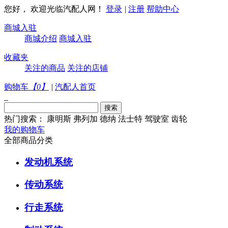
您好， 欢迎光临汽配人网！
登录
|
注册
帮助中心
商城入驻
商城介绍
商城入驻
收藏夹
关注的商品
关注的店铺
购物车
【
0
】
|
汽配人首页
热门搜索：
康明斯
弗列加
德纳
法士特
驾驶室
齿轮
我的购物车
全部商品分类
发动机系统
传动系统
行走系统