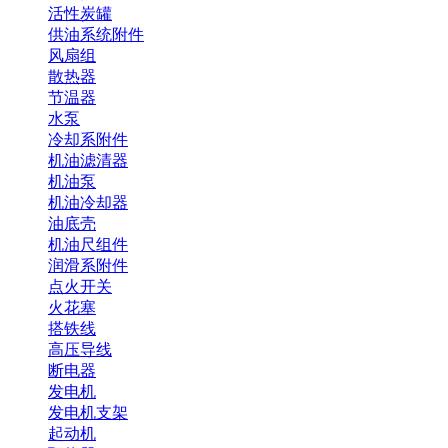
活性炭罐
供油系统附件
风扇组
散热器
节温器
水泵
冷却系附件
机油滤清器
机油泵
机油冷却器
油底壳
机油尺组件
润滑系附件
点火开关
火花塞
搭铁线
高压导线
断电器
发电机
发电机支架
起动机