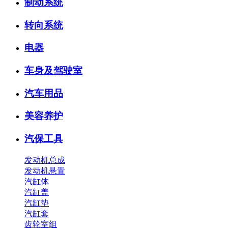
制动系统
转向系统
电器
车身及驾驶室
汽车用品
美容养护
汽保工具
发动机总成
发动机悬置
汽缸体
汽缸盖
汽缸垫
汽缸套
齿轮室组