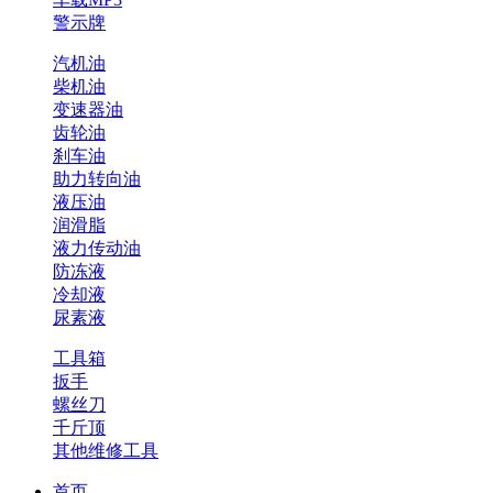
警示牌
汽机油
柴机油
变速器油
齿轮油
刹车油
助力转向油
液压油
润滑脂
液力传动油
防冻液
冷却液
尿素液
工具箱
扳手
螺丝刀
千斤顶
其他维修工具
首页