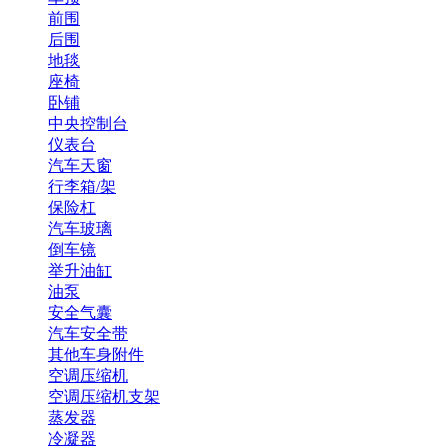
前围
后围
地毯
座椅
卧铺
中央控制台
仪表台
汽车天窗
行李箱/架
保险杠
汽车玻璃
倒车镜
举升油缸
油泵
安全气囊
汽车安全带
其他车身附件
空调压缩机
空调压缩机支架
蒸发器
冷凝器