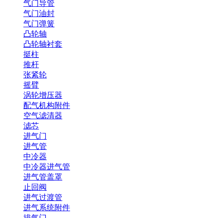
气门导管
气门油封
气门弹簧
凸轮轴
凸轮轴衬套
挺柱
推杆
张紧轮
摇臂
涡轮增压器
配气机构附件
空气滤清器
滤芯
进气门
进气管
中冷器
中冷器进气管
进气管盖罩
止回阀
进气过渡管
进气系统附件
排气门