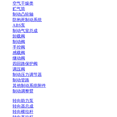
空气干燥类
贮气筒
制动凸轮轴
防抱死制动系统
ABS泵
制动气室总成
卸载阀
制动阀
手控阀
感载阀
继动阀
四回路保护阀
调压阀
制动压力调节器
制动管路
其他制动系统附件
制动调整臂
转向助力泵
转向器总成
转向横拉杆