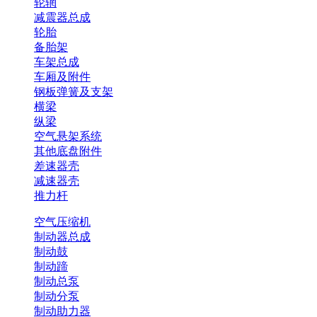
轮辋
减震器总成
轮胎
备胎架
车架总成
车厢及附件
钢板弹簧及支架
横梁
纵梁
空气悬架系统
其他底盘附件
差速器壳
减速器壳
推力杆
空气压缩机
制动器总成
制动鼓
制动蹄
制动总泵
制动分泵
制动助力器