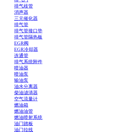
排气歧管
消声器
三元催化器
排气管
排气管接口垫
排气管隔热板
EGR阀
EGR冷却器
连通管
排气系统附件
喷油器
喷油泵
输油泵
油水分离器
柴油滤清器
空气流量计
燃油箱
燃油油管
燃油喷射系统
油门踏板
油门拉线