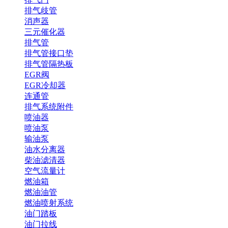
排气歧管
消声器
三元催化器
排气管
排气管接口垫
排气管隔热板
EGR阀
EGR冷却器
连通管
排气系统附件
喷油器
喷油泵
输油泵
油水分离器
柴油滤清器
空气流量计
燃油箱
燃油油管
燃油喷射系统
油门踏板
油门拉线