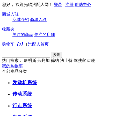
您好， 欢迎光临汽配人网！
登录
|
注册
帮助中心
商城入驻
商城介绍
商城入驻
收藏夹
关注的商品
关注的店铺
购物车
【
0
】
|
汽配人首页
热门搜索：
康明斯
弗列加
德纳
法士特
驾驶室
齿轮
我的购物车
全部商品分类
发动机系统
传动系统
行走系统