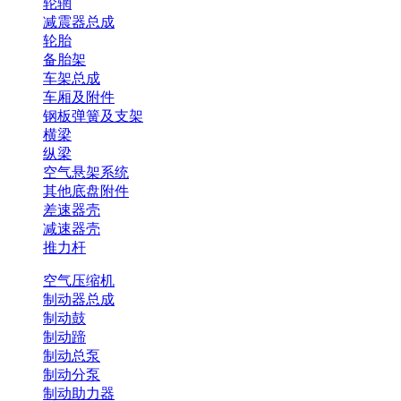
轮辋
减震器总成
轮胎
备胎架
车架总成
车厢及附件
钢板弹簧及支架
横梁
纵梁
空气悬架系统
其他底盘附件
差速器壳
减速器壳
推力杆
空气压缩机
制动器总成
制动鼓
制动蹄
制动总泵
制动分泵
制动助力器