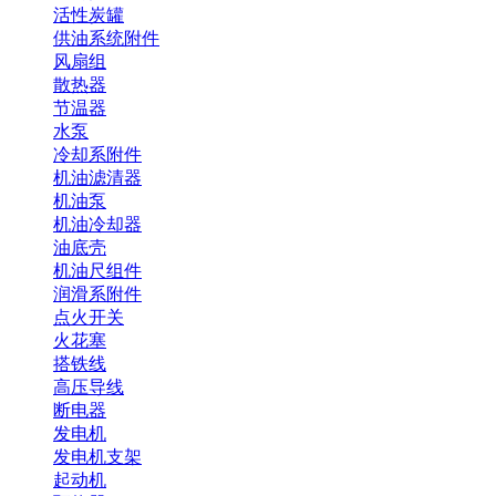
活性炭罐
供油系统附件
风扇组
散热器
节温器
水泵
冷却系附件
机油滤清器
机油泵
机油冷却器
油底壳
机油尺组件
润滑系附件
点火开关
火花塞
搭铁线
高压导线
断电器
发电机
发电机支架
起动机