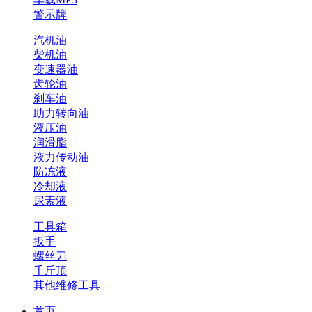
警示牌
汽机油
柴机油
变速器油
齿轮油
刹车油
助力转向油
液压油
润滑脂
液力传动油
防冻液
冷却液
尿素液
工具箱
扳手
螺丝刀
千斤顶
其他维修工具
首页