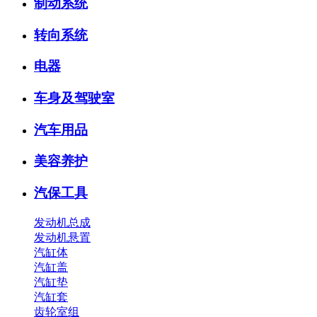
制动系统
转向系统
电器
车身及驾驶室
汽车用品
美容养护
汽保工具
发动机总成
发动机悬置
汽缸体
汽缸盖
汽缸垫
汽缸套
齿轮室组