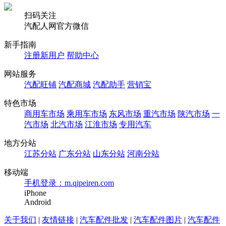
扫码关注
汽配人网官方微信
新手指南
注册新用户
帮助中心
网站服务
汽配旺铺
汽配商城
汽配助手
营销宝
特色市场
商用车市场
乘用车市场
东风市场
重汽市场
陕汽市场
一
汽市场
北汽市场
江淮市场
专用汽车
地方分站
江苏分站
广东分站
山东分站
河南分站
移动端
手机登录：m.qipeiren.com
iPhone
Android
关于我们
|
友情链接
|
汽车配件批发
|
汽车配件图片
|
汽车配件