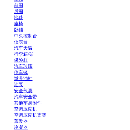
前围
后围
地毯
座椅
卧铺
中央控制台
仪表台
汽车天窗
行李箱/架
保险杠
汽车玻璃
倒车镜
举升油缸
油泵
安全气囊
汽车安全带
其他车身附件
空调压缩机
空调压缩机支架
蒸发器
冷凝器