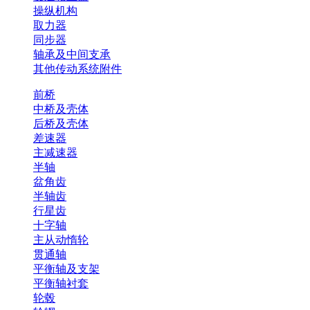
操纵机构
取力器
同步器
轴承及中间支承
其他传动系统附件
前桥
中桥及壳体
后桥及壳体
差速器
主减速器
半轴
盆角齿
半轴齿
行星齿
十字轴
主从动惰轮
贯通轴
平衡轴及支架
平衡轴衬套
轮毂