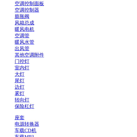
空调控制面板
空调控制器
膨胀阀
风箱总成
暖风电机
空调管
暖风水管
出风管
其他空调附件
门控灯
室内灯
大灯
尾灯
边灯
雾灯
转向灯
保险杠灯
座套
电源转换器
车载CD机
车载MP3