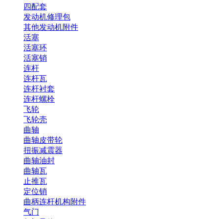
四配套
发动机修理包
其他发动机附件
活塞
活塞环
活塞销
连杆
连杆瓦
连杆衬套
连杆螺栓
飞轮
飞轮壳
曲轴
曲轴皮带轮
扭振减震器
曲轴油封
曲轴瓦
止推瓦
定位销
曲柄连杆机构附件
气门