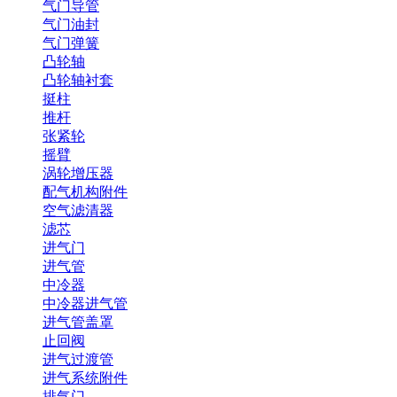
气门导管
气门油封
气门弹簧
凸轮轴
凸轮轴衬套
挺柱
推杆
张紧轮
摇臂
涡轮增压器
配气机构附件
空气滤清器
滤芯
进气门
进气管
中冷器
中冷器进气管
进气管盖罩
止回阀
进气过渡管
进气系统附件
排气门