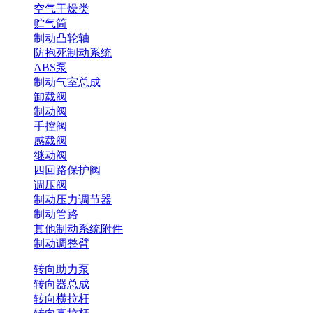
空气干燥类
贮气筒
制动凸轮轴
防抱死制动系统
ABS泵
制动气室总成
卸载阀
制动阀
手控阀
感载阀
继动阀
四回路保护阀
调压阀
制动压力调节器
制动管路
其他制动系统附件
制动调整臂
转向助力泵
转向器总成
转向横拉杆