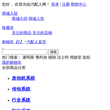
您好， 欢迎光临汽配人网！
登录
|
注册
帮助中心
商城入驻
商城介绍
商城入驻
收藏夹
关注的商品
关注的店铺
购物车
【
0
】
|
汽配人首页
热门搜索：
康明斯
弗列加
德纳
法士特
驾驶室
齿轮
我的购物车
全部商品分类
发动机系统
传动系统
行走系统