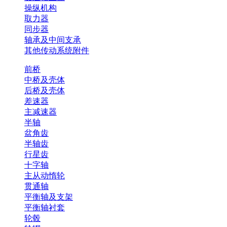
操纵机构
取力器
同步器
轴承及中间支承
其他传动系统附件
前桥
中桥及壳体
后桥及壳体
差速器
主减速器
半轴
盆角齿
半轴齿
行星齿
十字轴
主从动惰轮
贯通轴
平衡轴及支架
平衡轴衬套
轮毂