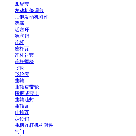
四配套
发动机修理包
其他发动机附件
活塞
活塞环
活塞销
连杆
连杆瓦
连杆衬套
连杆螺栓
飞轮
飞轮壳
曲轴
曲轴皮带轮
扭振减震器
曲轴油封
曲轴瓦
止推瓦
定位销
曲柄连杆机构附件
气门