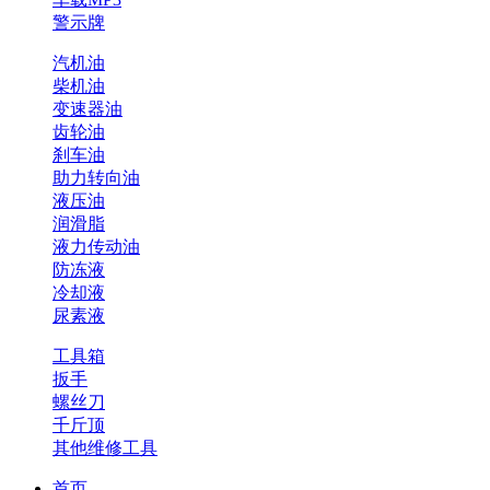
警示牌
汽机油
柴机油
变速器油
齿轮油
刹车油
助力转向油
液压油
润滑脂
液力传动油
防冻液
冷却液
尿素液
工具箱
扳手
螺丝刀
千斤顶
其他维修工具
首页