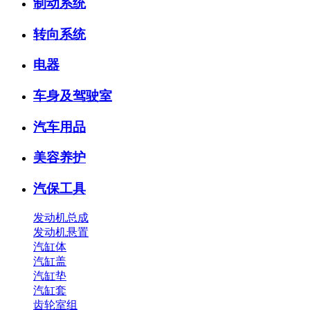
制动系统
转向系统
电器
车身及驾驶室
汽车用品
美容养护
汽保工具
发动机总成
发动机悬置
汽缸体
汽缸盖
汽缸垫
汽缸套
齿轮室组