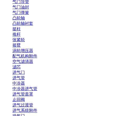
气门导管
气门油封
气门弹簧
凸轮轴
凸轮轴衬套
挺柱
推杆
张紧轮
摇臂
涡轮增压器
配气机构附件
空气滤清器
滤芯
进气门
进气管
中冷器
中冷器进气管
进气管盖罩
止回阀
进气过渡管
进气系统附件
排气门