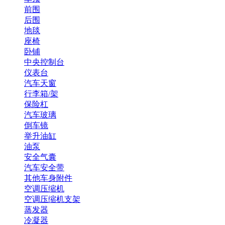
前围
后围
地毯
座椅
卧铺
中央控制台
仪表台
汽车天窗
行李箱/架
保险杠
汽车玻璃
倒车镜
举升油缸
油泵
安全气囊
汽车安全带
其他车身附件
空调压缩机
空调压缩机支架
蒸发器
冷凝器