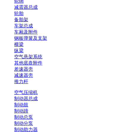
轮辋
减震器总成
轮胎
备胎架
车架总成
车厢及附件
钢板弹簧及支架
横梁
纵梁
空气悬架系统
其他底盘附件
差速器壳
减速器壳
推力杆
空气压缩机
制动器总成
制动鼓
制动蹄
制动总泵
制动分泵
制动助力器