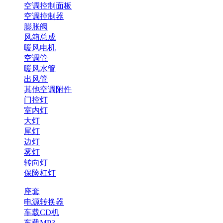
空调控制面板
空调控制器
膨胀阀
风箱总成
暖风电机
空调管
暖风水管
出风管
其他空调附件
门控灯
室内灯
大灯
尾灯
边灯
雾灯
转向灯
保险杠灯
座套
电源转换器
车载CD机
车载MP3