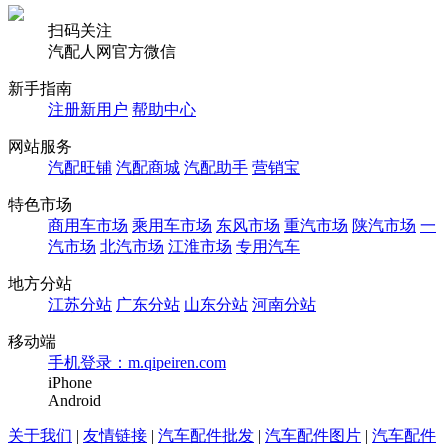
扫码关注
汽配人网官方微信
新手指南
注册新用户
帮助中心
网站服务
汽配旺铺
汽配商城
汽配助手
营销宝
特色市场
商用车市场
乘用车市场
东风市场
重汽市场
陕汽市场
一
汽市场
北汽市场
江淮市场
专用汽车
地方分站
江苏分站
广东分站
山东分站
河南分站
移动端
手机登录：m.qipeiren.com
iPhone
Android
关于我们
|
友情链接
|
汽车配件批发
|
汽车配件图片
|
汽车配件