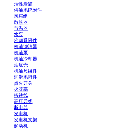
活性炭罐
供油系统附件
风扇组
散热器
节温器
水泵
冷却系附件
机油滤清器
机油泵
机油冷却器
油底壳
机油尺组件
润滑系附件
点火开关
火花塞
搭铁线
高压导线
断电器
发电机
发电机支架
起动机