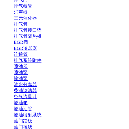
排气歧管
消声器
三元催化器
排气管
排气管接口垫
排气管隔热板
EGR阀
EGR冷却器
连通管
排气系统附件
喷油器
喷油泵
输油泵
油水分离器
柴油滤清器
空气流量计
燃油箱
燃油油管
燃油喷射系统
油门踏板
油门拉线