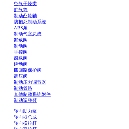
空气干燥类
贮气筒
制动凸轮轴
防抱死制动系统
ABS泵
制动气室总成
卸载阀
制动阀
手控阀
感载阀
继动阀
四回路保护阀
调压阀
制动压力调节器
制动管路
其他制动系统附件
制动调整臂
转向助力泵
转向器总成
转向横拉杆