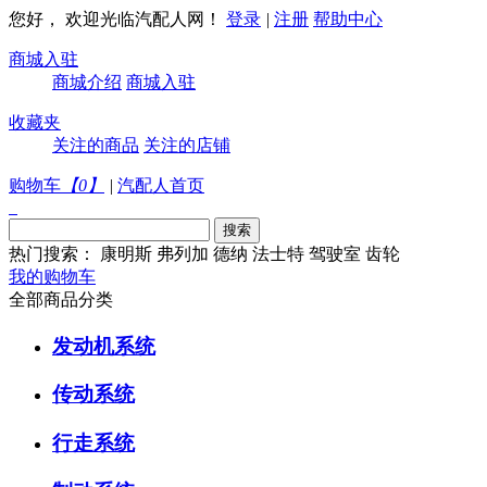
您好， 欢迎光临汽配人网！
登录
|
注册
帮助中心
商城入驻
商城介绍
商城入驻
收藏夹
关注的商品
关注的店铺
购物车
【
0
】
|
汽配人首页
热门搜索：
康明斯
弗列加
德纳
法士特
驾驶室
齿轮
我的购物车
全部商品分类
发动机系统
传动系统
行走系统