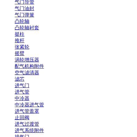
气门导管
气门油封
气门弹簧
凸轮轴
凸轮轴衬套
挺柱
推杆
张紧轮
摇臂
涡轮增压器
配气机构附件
空气滤清器
滤芯
进气门
进气管
中冷器
中冷器进气管
进气管盖罩
止回阀
进气过渡管
进气系统附件
排气门