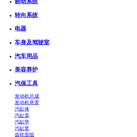
制动系统
转向系统
电器
车身及驾驶室
汽车用品
美容养护
汽保工具
发动机总成
发动机悬置
汽缸体
汽缸盖
汽缸垫
汽缸套
齿轮室组