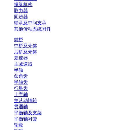
操纵机构
取力器
同步器
轴承及中间支承
其他传动系统附件
前桥
中桥及壳体
后桥及壳体
差速器
主减速器
半轴
盆角齿
半轴齿
行星齿
十字轴
主从动惰轮
贯通轴
平衡轴及支架
平衡轴衬套
轮毂