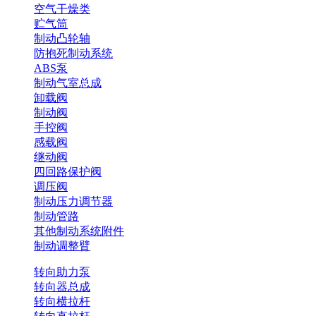
空气干燥类
贮气筒
制动凸轮轴
防抱死制动系统
ABS泵
制动气室总成
卸载阀
制动阀
手控阀
感载阀
继动阀
四回路保护阀
调压阀
制动压力调节器
制动管路
其他制动系统附件
制动调整臂
转向助力泵
转向器总成
转向横拉杆