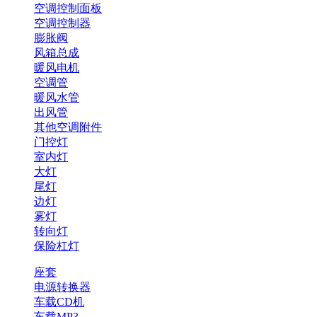
空调控制面板
空调控制器
膨胀阀
风箱总成
暖风电机
空调管
暖风水管
出风管
其他空调附件
门控灯
室内灯
大灯
尾灯
边灯
雾灯
转向灯
保险杠灯
座套
电源转换器
车载CD机
车载MP3