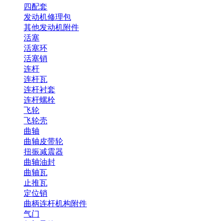
四配套
发动机修理包
其他发动机附件
活塞
活塞环
活塞销
连杆
连杆瓦
连杆衬套
连杆螺栓
飞轮
飞轮壳
曲轴
曲轴皮带轮
扭振减震器
曲轴油封
曲轴瓦
止推瓦
定位销
曲柄连杆机构附件
气门