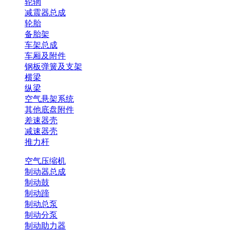
轮辋
减震器总成
轮胎
备胎架
车架总成
车厢及附件
钢板弹簧及支架
横梁
纵梁
空气悬架系统
其他底盘附件
差速器壳
减速器壳
推力杆
空气压缩机
制动器总成
制动鼓
制动蹄
制动总泵
制动分泵
制动助力器