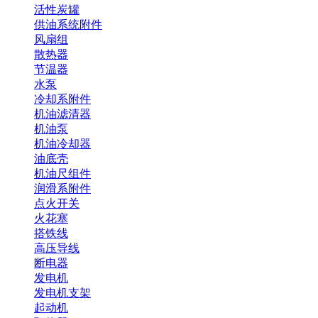
活性炭罐
供油系统附件
风扇组
散热器
节温器
水泵
冷却系附件
机油滤清器
机油泵
机油冷却器
油底壳
机油尺组件
润滑系附件
点火开关
火花塞
搭铁线
高压导线
断电器
发电机
发电机支架
起动机