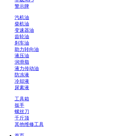
警示牌
汽机油
柴机油
变速器油
齿轮油
刹车油
助力转向油
液压油
润滑脂
液力传动油
防冻液
冷却液
尿素液
工具箱
扳手
螺丝刀
千斤顶
其他维修工具
首页