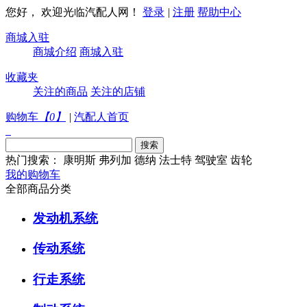
您好， 欢迎光临汽配人网！
登录
|
注册
帮助中心
商城入驻
商城介绍
商城入驻
收藏夹
关注的商品
关注的店铺
购物车
【
0
】
|
汽配人首页
热门搜索：
康明斯
弗列加
德纳
法士特
驾驶室
齿轮
我的购物车
全部商品分类
发动机系统
传动系统
行走系统