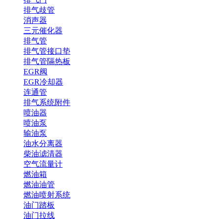
排气歧管
消声器
三元催化器
排气管
排气管接口垫
排气管隔热板
EGR阀
EGR冷却器
连通管
排气系统附件
喷油器
喷油泵
输油泵
油水分离器
柴油滤清器
空气流量计
燃油箱
燃油油管
燃油喷射系统
油门踏板
油门拉线