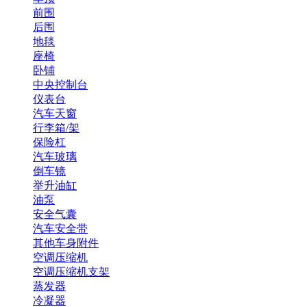
前围
后围
地毯
座椅
卧铺
中央控制台
仪表台
汽车天窗
行李箱/架
保险杠
汽车玻璃
倒车镜
举升油缸
油泵
安全气囊
汽车安全带
其他车身附件
空调压缩机
空调压缩机支架
蒸发器
冷凝器