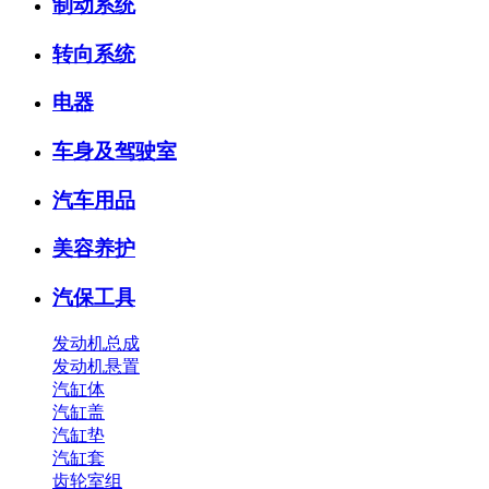
制动系统
转向系统
电器
车身及驾驶室
汽车用品
美容养护
汽保工具
发动机总成
发动机悬置
汽缸体
汽缸盖
汽缸垫
汽缸套
齿轮室组