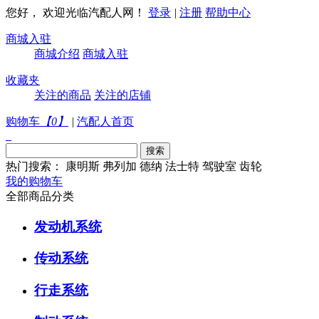
您好， 欢迎光临汽配人网！
登录
|
注册
帮助中心
商城入驻
商城介绍
商城入驻
收藏夹
关注的商品
关注的店铺
购物车
【
0
】
|
汽配人首页
热门搜索：
康明斯
弗列加
德纳
法士特
驾驶室
齿轮
我的购物车
全部商品分类
发动机系统
传动系统
行走系统