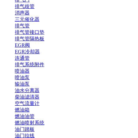
排气歧管
消声器
三元催化器
排气管
排气管接口垫
排气管隔热板
EGR阀
EGR冷却器
连通管
排气系统附件
喷油器
喷油泵
输油泵
油水分离器
柴油滤清器
空气流量计
燃油箱
燃油油管
燃油喷射系统
油门踏板
油门拉线