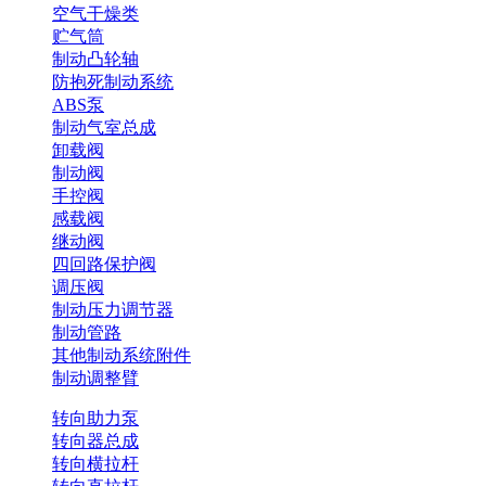
空气干燥类
贮气筒
制动凸轮轴
防抱死制动系统
ABS泵
制动气室总成
卸载阀
制动阀
手控阀
感载阀
继动阀
四回路保护阀
调压阀
制动压力调节器
制动管路
其他制动系统附件
制动调整臂
转向助力泵
转向器总成
转向横拉杆