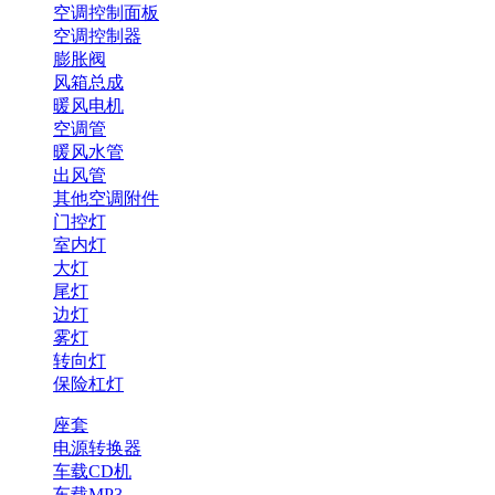
空调控制面板
空调控制器
膨胀阀
风箱总成
暖风电机
空调管
暖风水管
出风管
其他空调附件
门控灯
室内灯
大灯
尾灯
边灯
雾灯
转向灯
保险杠灯
座套
电源转换器
车载CD机
车载MP3