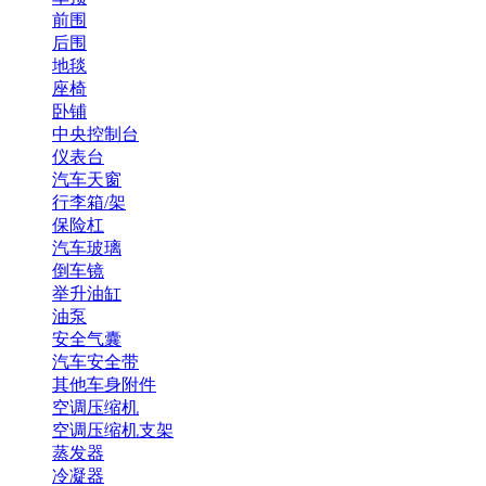
前围
后围
地毯
座椅
卧铺
中央控制台
仪表台
汽车天窗
行李箱/架
保险杠
汽车玻璃
倒车镜
举升油缸
油泵
安全气囊
汽车安全带
其他车身附件
空调压缩机
空调压缩机支架
蒸发器
冷凝器