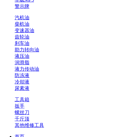
警示牌
汽机油
柴机油
变速器油
齿轮油
刹车油
助力转向油
液压油
润滑脂
液力传动油
防冻液
冷却液
尿素液
工具箱
扳手
螺丝刀
千斤顶
其他维修工具
首页