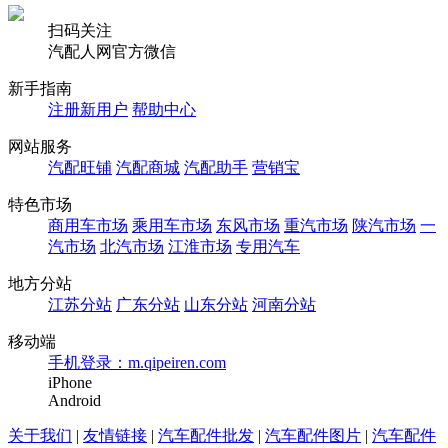
扫码关注
汽配人网官方微信
新手指南
注册新用户
帮助中心
网站服务
汽配旺铺
汽配商城
汽配助手
营销宝
特色市场
商用车市场
乘用车市场
东风市场
重汽市场
陕汽市场
一
汽市场
北汽市场
江淮市场
专用汽车
地方分站
江苏分站
广东分站
山东分站
河南分站
移动端
手机登录：m.qipeiren.com
iPhone
Android
关于我们
|
友情链接
|
汽车配件批发
|
汽车配件图片
|
汽车配件