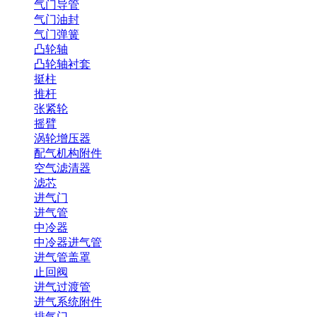
气门导管
气门油封
气门弹簧
凸轮轴
凸轮轴衬套
挺柱
推杆
张紧轮
摇臂
涡轮增压器
配气机构附件
空气滤清器
滤芯
进气门
进气管
中冷器
中冷器进气管
进气管盖罩
止回阀
进气过渡管
进气系统附件
排气门