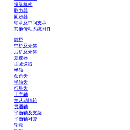
操纵机构
取力器
同步器
轴承及中间支承
其他传动系统附件
前桥
中桥及壳体
后桥及壳体
差速器
主减速器
半轴
盆角齿
半轴齿
行星齿
十字轴
主从动惰轮
贯通轴
平衡轴及支架
平衡轴衬套
轮毂