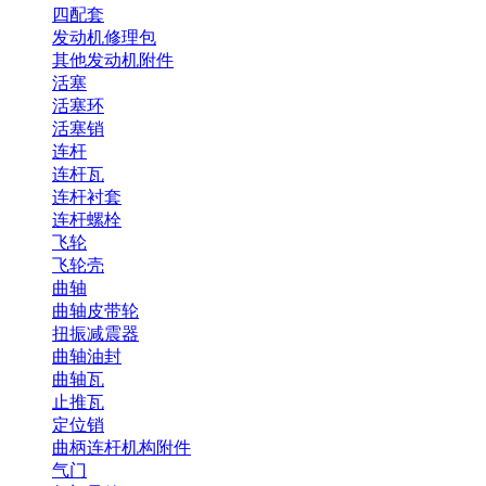
四配套
发动机修理包
其他发动机附件
活塞
活塞环
活塞销
连杆
连杆瓦
连杆衬套
连杆螺栓
飞轮
飞轮壳
曲轴
曲轴皮带轮
扭振减震器
曲轴油封
曲轴瓦
止推瓦
定位销
曲柄连杆机构附件
气门