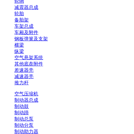
轮辋
减震器总成
轮胎
备胎架
车架总成
车厢及附件
钢板弹簧及支架
横梁
纵梁
空气悬架系统
其他底盘附件
差速器壳
减速器壳
推力杆
空气压缩机
制动器总成
制动鼓
制动蹄
制动总泵
制动分泵
制动助力器