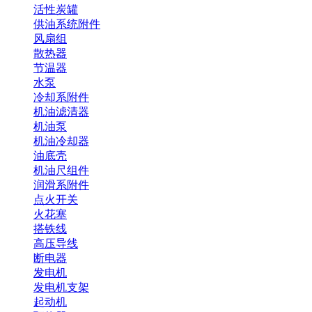
活性炭罐
供油系统附件
风扇组
散热器
节温器
水泵
冷却系附件
机油滤清器
机油泵
机油冷却器
油底壳
机油尺组件
润滑系附件
点火开关
火花塞
搭铁线
高压导线
断电器
发电机
发电机支架
起动机