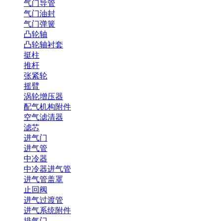
气门导管
气门油封
气门弹簧
凸轮轴
凸轮轴衬套
挺柱
推杆
张紧轮
摇臂
涡轮增压器
配气机构附件
空气滤清器
滤芯
进气门
进气管
中冷器
中冷器进气管
进气管盖罩
止回阀
进气过渡管
进气系统附件
排气门