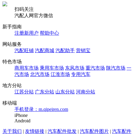
扫码关注
汽配人网官方微信
新手指南
注册新用户
帮助中心
网站服务
汽配旺铺
汽配商城
汽配助手
营销宝
特色市场
商用车市场
乘用车市场
东风市场
重汽市场
陕汽市场
一
汽市场
北汽市场
江淮市场
专用汽车
地方分站
江苏分站
广东分站
山东分站
河南分站
移动端
手机登录：m.qipeiren.com
iPhone
Android
关于我们
|
友情链接
|
汽车配件批发
|
汽车配件图片
|
汽车配件