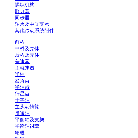
操纵机构
取力器
同步器
轴承及中间支承
其他传动系统附件
前桥
中桥及壳体
后桥及壳体
差速器
主减速器
半轴
盆角齿
半轴齿
行星齿
十字轴
主从动惰轮
贯通轴
平衡轴及支架
平衡轴衬套
轮毂