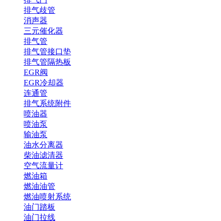
排气歧管
消声器
三元催化器
排气管
排气管接口垫
排气管隔热板
EGR阀
EGR冷却器
连通管
排气系统附件
喷油器
喷油泵
输油泵
油水分离器
柴油滤清器
空气流量计
燃油箱
燃油油管
燃油喷射系统
油门踏板
油门拉线