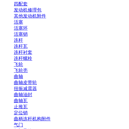
四配套
发动机修理包
其他发动机附件
活塞
活塞环
活塞销
连杆
连杆瓦
连杆衬套
连杆螺栓
飞轮
飞轮壳
曲轴
曲轴皮带轮
扭振减震器
曲轴油封
曲轴瓦
止推瓦
定位销
曲柄连杆机构附件
气门