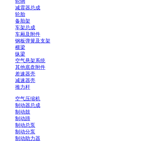
轮辋
减震器总成
轮胎
备胎架
车架总成
车厢及附件
钢板弹簧及支架
横梁
纵梁
空气悬架系统
其他底盘附件
差速器壳
减速器壳
推力杆
空气压缩机
制动器总成
制动鼓
制动蹄
制动总泵
制动分泵
制动助力器