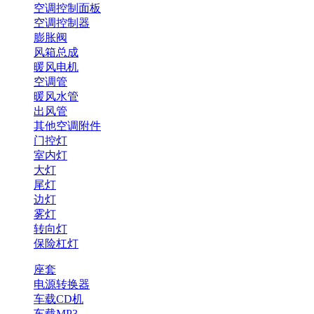
空调控制面板
空调控制器
膨胀阀
风箱总成
暖风电机
空调管
暖风水管
出风管
其他空调附件
门控灯
室内灯
大灯
尾灯
边灯
雾灯
转向灯
保险杠灯
座套
电源转换器
车载CD机
车载MP3