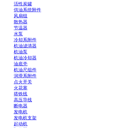
活性炭罐
供油系统附件
风扇组
散热器
节温器
水泵
冷却系附件
机油滤清器
机油泵
机油冷却器
油底壳
机油尺组件
润滑系附件
点火开关
火花塞
搭铁线
高压导线
断电器
发电机
发电机支架
起动机