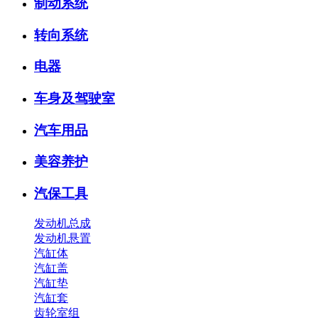
制动系统
转向系统
电器
车身及驾驶室
汽车用品
美容养护
汽保工具
发动机总成
发动机悬置
汽缸体
汽缸盖
汽缸垫
汽缸套
齿轮室组