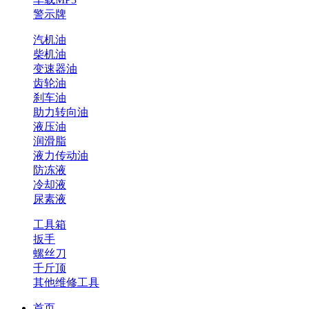
警示牌
汽机油
柴机油
变速器油
齿轮油
刹车油
助力转向油
液压油
润滑脂
液力传动油
防冻液
冷却液
尿素液
工具箱
扳手
螺丝刀
千斤顶
其他维修工具
首页