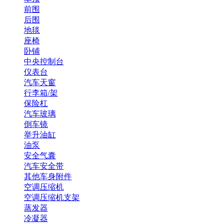
前围
后围
地毯
座椅
卧铺
中央控制台
仪表台
汽车天窗
行李箱/架
保险杠
汽车玻璃
倒车镜
举升油缸
油泵
安全气囊
汽车安全带
其他车身附件
空调压缩机
空调压缩机支架
蒸发器
冷凝器