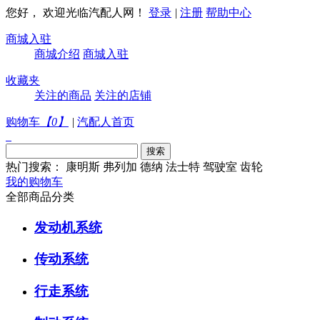
您好， 欢迎光临汽配人网！
登录
|
注册
帮助中心
商城入驻
商城介绍
商城入驻
收藏夹
关注的商品
关注的店铺
购物车
【
0
】
|
汽配人首页
热门搜索：
康明斯
弗列加
德纳
法士特
驾驶室
齿轮
我的购物车
全部商品分类
发动机系统
传动系统
行走系统