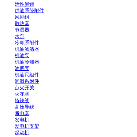
活性炭罐
供油系统附件
风扇组
散热器
节温器
水泵
冷却系附件
机油滤清器
机油泵
机油冷却器
油底壳
机油尺组件
润滑系附件
点火开关
火花塞
搭铁线
高压导线
断电器
发电机
发电机支架
起动机