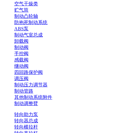
空气干燥类
贮气筒
制动凸轮轴
防抱死制动系统
ABS泵
制动气室总成
卸载阀
制动阀
手控阀
感载阀
继动阀
四回路保护阀
调压阀
制动压力调节器
制动管路
其他制动系统附件
制动调整臂
转向助力泵
转向器总成
转向横拉杆