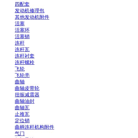
四配套
发动机修理包
其他发动机附件
活塞
活塞环
活塞销
连杆
连杆瓦
连杆衬套
连杆螺栓
飞轮
飞轮壳
曲轴
曲轴皮带轮
扭振减震器
曲轴油封
曲轴瓦
止推瓦
定位销
曲柄连杆机构附件
气门