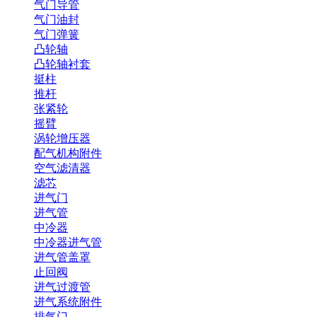
气门导管
气门油封
气门弹簧
凸轮轴
凸轮轴衬套
挺柱
推杆
张紧轮
摇臂
涡轮增压器
配气机构附件
空气滤清器
滤芯
进气门
进气管
中冷器
中冷器进气管
进气管盖罩
止回阀
进气过渡管
进气系统附件
排气门