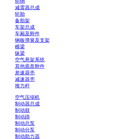
轮辋
减震器总成
轮胎
备胎架
车架总成
车厢及附件
钢板弹簧及支架
横梁
纵梁
空气悬架系统
其他底盘附件
差速器壳
减速器壳
推力杆
空气压缩机
制动器总成
制动鼓
制动蹄
制动总泵
制动分泵
制动助力器