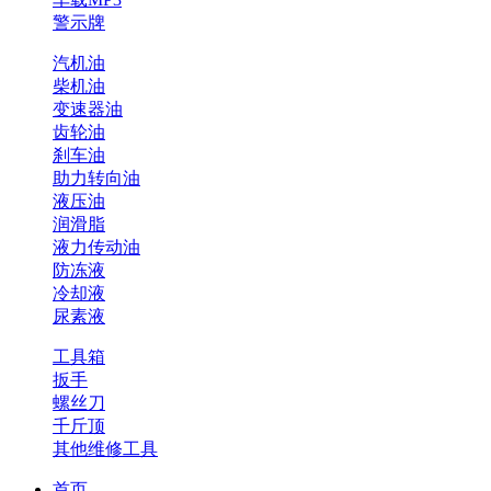
警示牌
汽机油
柴机油
变速器油
齿轮油
刹车油
助力转向油
液压油
润滑脂
液力传动油
防冻液
冷却液
尿素液
工具箱
扳手
螺丝刀
千斤顶
其他维修工具
首页