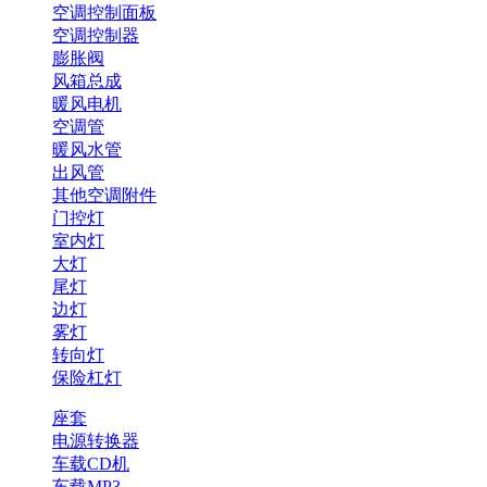
空调控制面板
空调控制器
膨胀阀
风箱总成
暖风电机
空调管
暖风水管
出风管
其他空调附件
门控灯
室内灯
大灯
尾灯
边灯
雾灯
转向灯
保险杠灯
座套
电源转换器
车载CD机
车载MP3