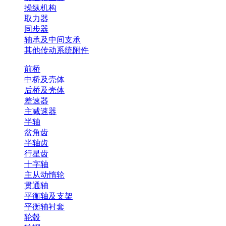
操纵机构
取力器
同步器
轴承及中间支承
其他传动系统附件
前桥
中桥及壳体
后桥及壳体
差速器
主减速器
半轴
盆角齿
半轴齿
行星齿
十字轴
主从动惰轮
贯通轴
平衡轴及支架
平衡轴衬套
轮毂