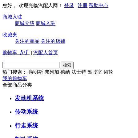
您好， 欢迎光临汽配人网！
登录
|
注册
帮助中心
商城入驻
商城介绍
商城入驻
收藏夹
关注的商品
关注的店铺
购物车
【
0
】
|
汽配人首页
热门搜索：
康明斯
弗列加
德纳
法士特
驾驶室
齿轮
我的购物车
全部商品分类
发动机系统
传动系统
行走系统