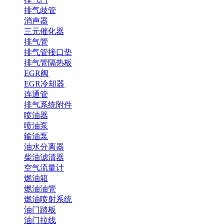
排气歧管
消声器
三元催化器
排气管
排气管接口垫
排气管隔热板
EGR阀
EGR冷却器
连通管
排气系统附件
喷油器
喷油泵
输油泵
油水分离器
柴油滤清器
空气流量计
燃油箱
燃油油管
燃油喷射系统
油门踏板
油门拉线