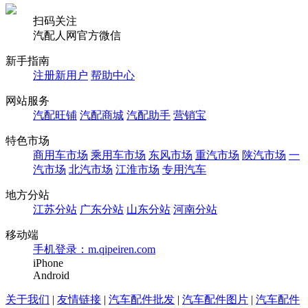
扫码关注
汽配人网官方微信
新手指南
注册新用户
帮助中心
网站服务
汽配旺铺
汽配商城
汽配助手
营销宝
特色市场
商用车市场
乘用车市场
东风市场
重汽市场
陕汽市场
一
汽市场
北汽市场
江淮市场
专用汽车
地方分站
江苏分站
广东分站
山东分站
河南分站
移动端
手机登录：m.qipeiren.com
iPhone
Android
关于我们
|
友情链接
|
汽车配件批发
|
汽车配件图片
|
汽车配件