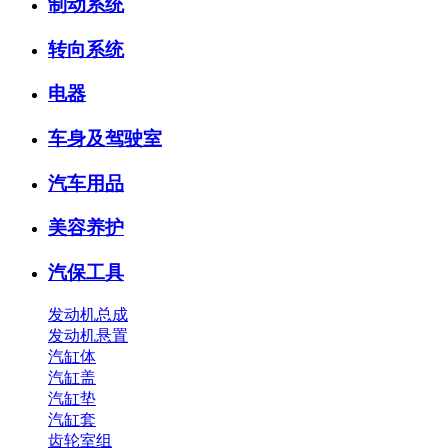
制动系统
转向系统
电器
车身及驾驶室
汽车用品
美容养护
汽保工具
发动机总成
发动机悬置
汽缸体
汽缸盖
汽缸垫
汽缸套
齿轮室组