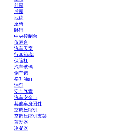
前围
后围
地毯
座椅
卧铺
中央控制台
仪表台
汽车天窗
行李箱/架
保险杠
汽车玻璃
倒车镜
举升油缸
油泵
安全气囊
汽车安全带
其他车身附件
空调压缩机
空调压缩机支架
蒸发器
冷凝器