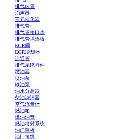
排气歧管
消声器
三元催化器
排气管
排气管接口垫
排气管隔热板
EGR阀
EGR冷却器
连通管
排气系统附件
喷油器
喷油泵
输油泵
油水分离器
柴油滤清器
空气流量计
燃油箱
燃油油管
燃油喷射系统
油门踏板
油门拉线