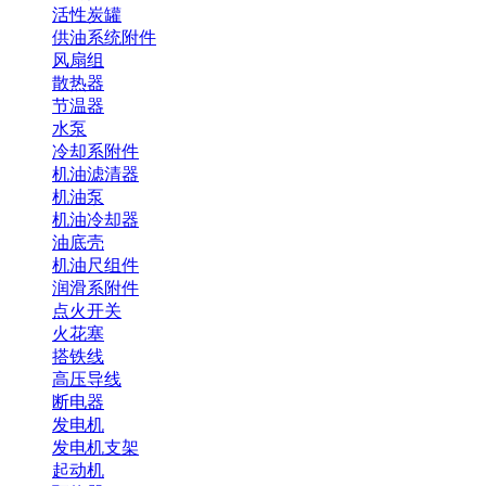
活性炭罐
供油系统附件
风扇组
散热器
节温器
水泵
冷却系附件
机油滤清器
机油泵
机油冷却器
油底壳
机油尺组件
润滑系附件
点火开关
火花塞
搭铁线
高压导线
断电器
发电机
发电机支架
起动机