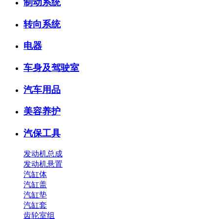
制动系统
转向系统
电器
车身及驾驶室
汽车用品
美容养护
汽保工具
发动机总成
发动机悬置
汽缸体
汽缸盖
汽缸垫
汽缸套
齿轮室组