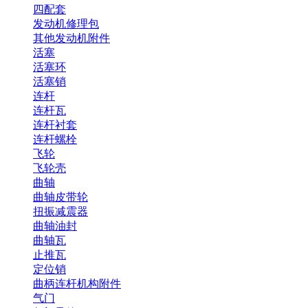
四配套
发动机修理包
其他发动机附件
活塞
活塞环
活塞销
连杆
连杆瓦
连杆衬套
连杆螺栓
飞轮
飞轮壳
曲轴
曲轴皮带轮
扭振减震器
曲轴油封
曲轴瓦
止推瓦
定位销
曲柄连杆机构附件
气门