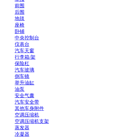
前围
后围
地毯
座椅
卧铺
中央控制台
仪表台
汽车天窗
行李箱/架
保险杠
汽车玻璃
倒车镜
举升油缸
油泵
安全气囊
汽车安全带
其他车身附件
空调压缩机
空调压缩机支架
蒸发器
冷凝器