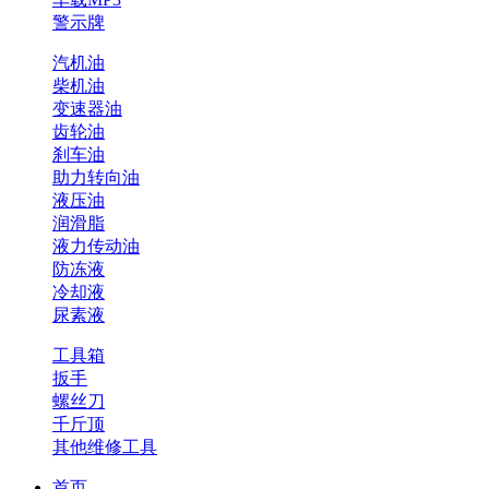
警示牌
汽机油
柴机油
变速器油
齿轮油
刹车油
助力转向油
液压油
润滑脂
液力传动油
防冻液
冷却液
尿素液
工具箱
扳手
螺丝刀
千斤顶
其他维修工具
首页