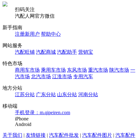
扫码关注
汽配人网官方微信
新手指南
注册新用户
帮助中心
网站服务
汽配旺铺
汽配商城
汽配助手
营销宝
特色市场
商用车市场
乘用车市场
东风市场
重汽市场
陕汽市场
一
汽市场
北汽市场
江淮市场
专用汽车
地方分站
江苏分站
广东分站
山东分站
河南分站
移动端
手机登录：m.qipeiren.com
iPhone
Android
关于我们
|
友情链接
|
汽车配件批发
|
汽车配件图片
|
汽车配件