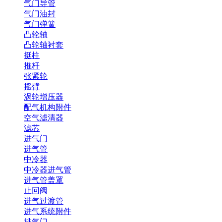
气门导管
气门油封
气门弹簧
凸轮轴
凸轮轴衬套
挺柱
推杆
张紧轮
摇臂
涡轮增压器
配气机构附件
空气滤清器
滤芯
进气门
进气管
中冷器
中冷器进气管
进气管盖罩
止回阀
进气过渡管
进气系统附件
排气门