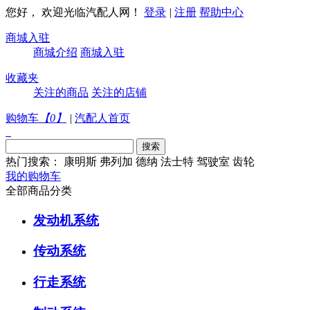
您好， 欢迎光临汽配人网！
登录
|
注册
帮助中心
商城入驻
商城介绍
商城入驻
收藏夹
关注的商品
关注的店铺
购物车
【
0
】
|
汽配人首页
热门搜索：
康明斯
弗列加
德纳
法士特
驾驶室
齿轮
我的购物车
全部商品分类
发动机系统
传动系统
行走系统