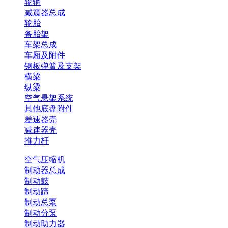
轮辋
减震器总成
轮胎
备胎架
车架总成
车厢及附件
钢板弹簧及支架
横梁
纵梁
空气悬架系统
其他底盘附件
差速器壳
减速器壳
推力杆
空气压缩机
制动器总成
制动鼓
制动蹄
制动总泵
制动分泵
制动助力器