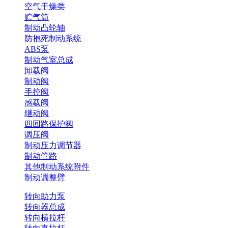
空气干燥类
贮气筒
制动凸轮轴
防抱死制动系统
ABS泵
制动气室总成
卸载阀
制动阀
手控阀
感载阀
继动阀
四回路保护阀
调压阀
制动压力调节器
制动管路
其他制动系统附件
制动调整臂
转向助力泵
转向器总成
转向横拉杆