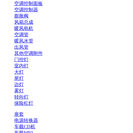
空调控制面板
空调控制器
膨胀阀
风箱总成
暖风电机
空调管
暖风水管
出风管
其他空调附件
门控灯
室内灯
大灯
尾灯
边灯
雾灯
转向灯
保险杠灯
座套
电源转换器
车载CD机
车载MP3