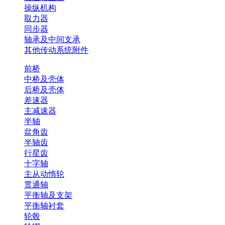
操纵机构
取力器
同步器
轴承及中间支承
其他传动系统附件
前桥
中桥及壳体
后桥及壳体
差速器
主减速器
半轴
盆角齿
半轴齿
行星齿
十字轴
主从动惰轮
贯通轴
平衡轴及支架
平衡轴衬套
轮毂