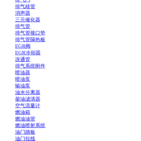
排气歧管
消声器
三元催化器
排气管
排气管接口垫
排气管隔热板
EGR阀
EGR冷却器
连通管
排气系统附件
喷油器
喷油泵
输油泵
油水分离器
柴油滤清器
空气流量计
燃油箱
燃油油管
燃油喷射系统
油门踏板
油门拉线