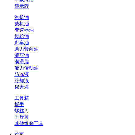
警示牌
汽机油
柴机油
变速器油
齿轮油
刹车油
助力转向油
液压油
润滑脂
液力传动油
防冻液
冷却液
尿素液
工具箱
扳手
螺丝刀
千斤顶
其他维修工具
首页