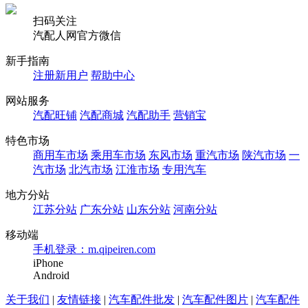
扫码关注
汽配人网官方微信
新手指南
注册新用户
帮助中心
网站服务
汽配旺铺
汽配商城
汽配助手
营销宝
特色市场
商用车市场
乘用车市场
东风市场
重汽市场
陕汽市场
一
汽市场
北汽市场
江淮市场
专用汽车
地方分站
江苏分站
广东分站
山东分站
河南分站
移动端
手机登录：m.qipeiren.com
iPhone
Android
关于我们
|
友情链接
|
汽车配件批发
|
汽车配件图片
|
汽车配件