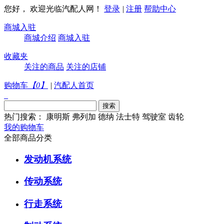
您好， 欢迎光临汽配人网！
登录
|
注册
帮助中心
商城入驻
商城介绍
商城入驻
收藏夹
关注的商品
关注的店铺
购物车
【
0
】
|
汽配人首页
热门搜索：
康明斯
弗列加
德纳
法士特
驾驶室
齿轮
我的购物车
全部商品分类
发动机系统
传动系统
行走系统