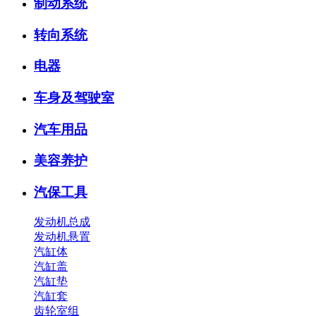
制动系统
转向系统
电器
车身及驾驶室
汽车用品
美容养护
汽保工具
发动机总成
发动机悬置
汽缸体
汽缸盖
汽缸垫
汽缸套
齿轮室组