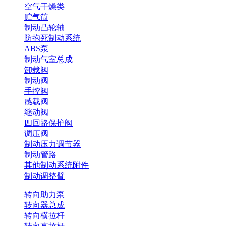
空气干燥类
贮气筒
制动凸轮轴
防抱死制动系统
ABS泵
制动气室总成
卸载阀
制动阀
手控阀
感载阀
继动阀
四回路保护阀
调压阀
制动压力调节器
制动管路
其他制动系统附件
制动调整臂
转向助力泵
转向器总成
转向横拉杆