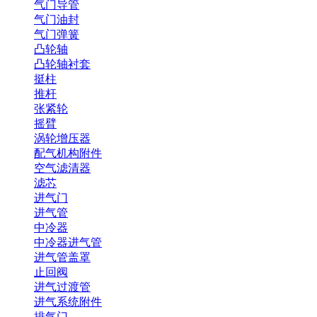
气门导管
气门油封
气门弹簧
凸轮轴
凸轮轴衬套
挺柱
推杆
张紧轮
摇臂
涡轮增压器
配气机构附件
空气滤清器
滤芯
进气门
进气管
中冷器
中冷器进气管
进气管盖罩
止回阀
进气过渡管
进气系统附件
排气门