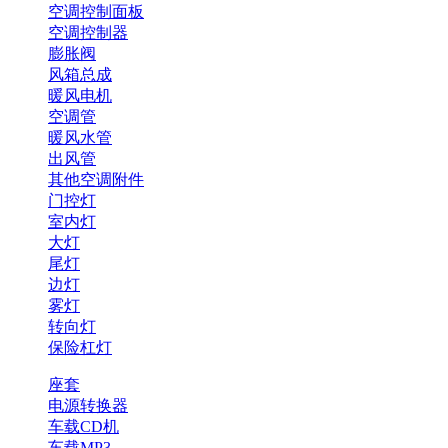
空调控制面板
空调控制器
膨胀阀
风箱总成
暖风电机
空调管
暖风水管
出风管
其他空调附件
门控灯
室内灯
大灯
尾灯
边灯
雾灯
转向灯
保险杠灯
座套
电源转换器
车载CD机
车载MP3