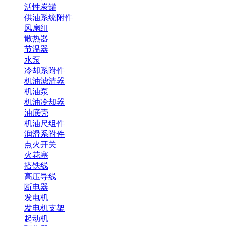
活性炭罐
供油系统附件
风扇组
散热器
节温器
水泵
冷却系附件
机油滤清器
机油泵
机油冷却器
油底壳
机油尺组件
润滑系附件
点火开关
火花塞
搭铁线
高压导线
断电器
发电机
发电机支架
起动机