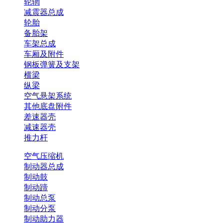
轮辋
减震器总成
轮胎
备胎架
车架总成
车厢及附件
钢板弹簧及支架
横梁
纵梁
空气悬架系统
其他底盘附件
差速器壳
减速器壳
推力杆
空气压缩机
制动器总成
制动鼓
制动蹄
制动总泵
制动分泵
制动助力器