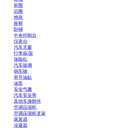
前围
后围
地毯
座椅
卧铺
中央控制台
仪表台
汽车天窗
行李箱/架
保险杠
汽车玻璃
倒车镜
举升油缸
油泵
安全气囊
汽车安全带
其他车身附件
空调压缩机
空调压缩机支架
蒸发器
冷凝器