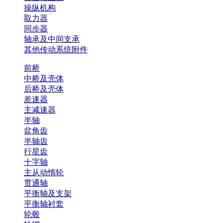
操纵机构
取力器
同步器
轴承及中间支承
其他传动系统附件
前桥
中桥及壳体
后桥及壳体
差速器
主减速器
半轴
盆角齿
半轴齿
行星齿
十字轴
主从动惰轮
贯通轴
平衡轴及支架
平衡轴衬套
轮毂