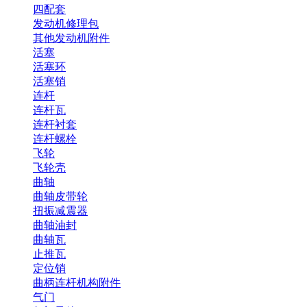
四配套
发动机修理包
其他发动机附件
活塞
活塞环
活塞销
连杆
连杆瓦
连杆衬套
连杆螺栓
飞轮
飞轮壳
曲轴
曲轴皮带轮
扭振减震器
曲轴油封
曲轴瓦
止推瓦
定位销
曲柄连杆机构附件
气门