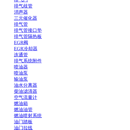
排气歧管
消声器
三元催化器
排气管
排气管接口垫
排气管隔热板
EGR阀
EGR冷却器
连通管
排气系统附件
喷油器
喷油泵
输油泵
油水分离器
柴油滤清器
空气流量计
燃油箱
燃油油管
燃油喷射系统
油门踏板
油门拉线