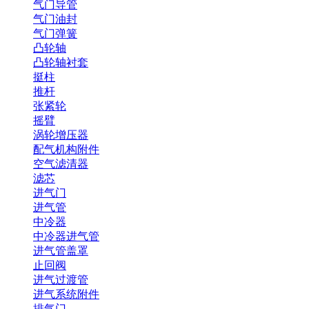
气门导管
气门油封
气门弹簧
凸轮轴
凸轮轴衬套
挺柱
推杆
张紧轮
摇臂
涡轮增压器
配气机构附件
空气滤清器
滤芯
进气门
进气管
中冷器
中冷器进气管
进气管盖罩
止回阀
进气过渡管
进气系统附件
排气门