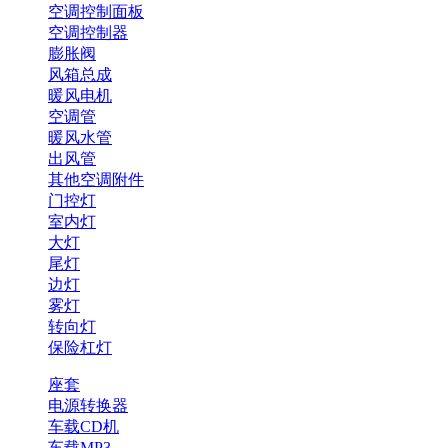
空调控制面板
空调控制器
膨胀阀
风箱总成
暖风电机
空调管
暖风水管
出风管
其他空调附件
门控灯
室内灯
大灯
尾灯
边灯
雾灯
转向灯
保险杠灯
座套
电源转换器
车载CD机
车载MP3