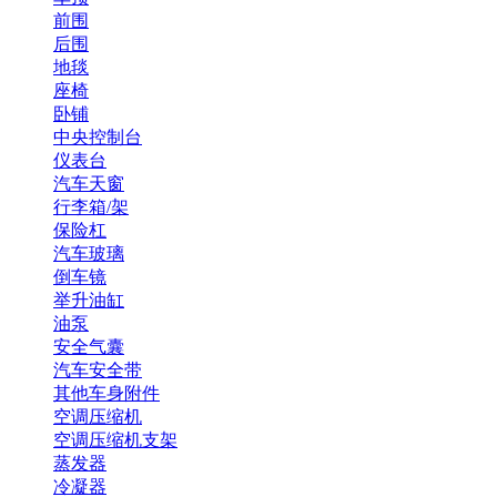
前围
后围
地毯
座椅
卧铺
中央控制台
仪表台
汽车天窗
行李箱/架
保险杠
汽车玻璃
倒车镜
举升油缸
油泵
安全气囊
汽车安全带
其他车身附件
空调压缩机
空调压缩机支架
蒸发器
冷凝器