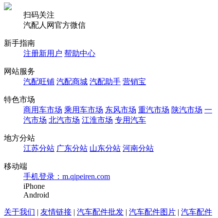
扫码关注
汽配人网官方微信
新手指南
注册新用户
帮助中心
网站服务
汽配旺铺
汽配商城
汽配助手
营销宝
特色市场
商用车市场
乘用车市场
东风市场
重汽市场
陕汽市场
一
汽市场
北汽市场
江淮市场
专用汽车
地方分站
江苏分站
广东分站
山东分站
河南分站
移动端
手机登录：m.qipeiren.com
iPhone
Android
关于我们
|
友情链接
|
汽车配件批发
|
汽车配件图片
|
汽车配件