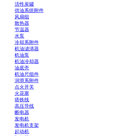
活性炭罐
供油系统附件
风扇组
散热器
节温器
水泵
冷却系附件
机油滤清器
机油泵
机油冷却器
油底壳
机油尺组件
润滑系附件
点火开关
火花塞
搭铁线
高压导线
断电器
发电机
发电机支架
起动机