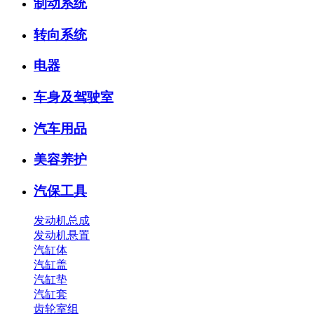
制动系统
转向系统
电器
车身及驾驶室
汽车用品
美容养护
汽保工具
发动机总成
发动机悬置
汽缸体
汽缸盖
汽缸垫
汽缸套
齿轮室组