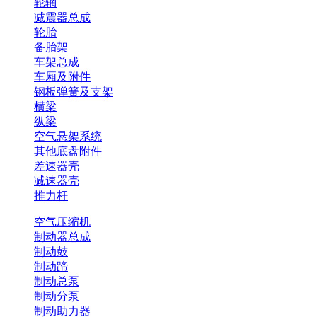
轮辋
减震器总成
轮胎
备胎架
车架总成
车厢及附件
钢板弹簧及支架
横梁
纵梁
空气悬架系统
其他底盘附件
差速器壳
减速器壳
推力杆
空气压缩机
制动器总成
制动鼓
制动蹄
制动总泵
制动分泵
制动助力器