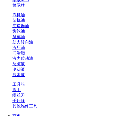
警示牌
汽机油
柴机油
变速器油
齿轮油
刹车油
助力转向油
液压油
润滑脂
液力传动油
防冻液
冷却液
尿素液
工具箱
扳手
螺丝刀
千斤顶
其他维修工具
首页