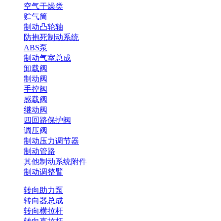
空气干燥类
贮气筒
制动凸轮轴
防抱死制动系统
ABS泵
制动气室总成
卸载阀
制动阀
手控阀
感载阀
继动阀
四回路保护阀
调压阀
制动压力调节器
制动管路
其他制动系统附件
制动调整臂
转向助力泵
转向器总成
转向横拉杆