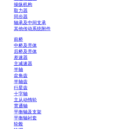
操纵机构
取力器
同步器
轴承及中间支承
其他传动系统附件
前桥
中桥及壳体
后桥及壳体
差速器
主减速器
半轴
盆角齿
半轴齿
行星齿
十字轴
主从动惰轮
贯通轴
平衡轴及支架
平衡轴衬套
轮毂