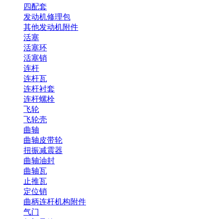
四配套
发动机修理包
其他发动机附件
活塞
活塞环
活塞销
连杆
连杆瓦
连杆衬套
连杆螺栓
飞轮
飞轮壳
曲轴
曲轴皮带轮
扭振减震器
曲轴油封
曲轴瓦
止推瓦
定位销
曲柄连杆机构附件
气门