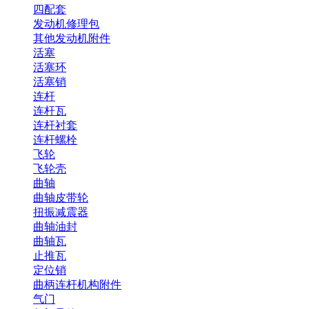
四配套
发动机修理包
其他发动机附件
活塞
活塞环
活塞销
连杆
连杆瓦
连杆衬套
连杆螺栓
飞轮
飞轮壳
曲轴
曲轴皮带轮
扭振减震器
曲轴油封
曲轴瓦
止推瓦
定位销
曲柄连杆机构附件
气门