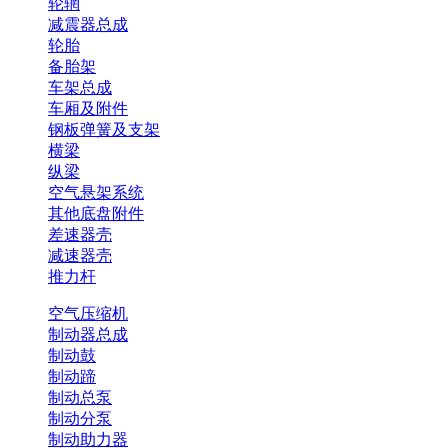
轮辋
减震器总成
轮胎
备胎架
车架总成
车厢及附件
钢板弹簧及支架
横梁
纵梁
空气悬架系统
其他底盘附件
差速器壳
减速器壳
推力杆
空气压缩机
制动器总成
制动鼓
制动蹄
制动总泵
制动分泵
制动助力器