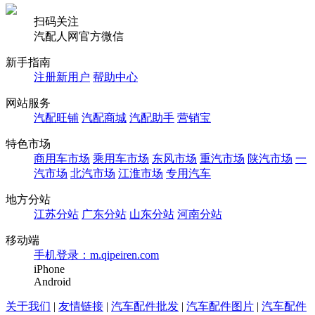
扫码关注
汽配人网官方微信
新手指南
注册新用户
帮助中心
网站服务
汽配旺铺
汽配商城
汽配助手
营销宝
特色市场
商用车市场
乘用车市场
东风市场
重汽市场
陕汽市场
一
汽市场
北汽市场
江淮市场
专用汽车
地方分站
江苏分站
广东分站
山东分站
河南分站
移动端
手机登录：m.qipeiren.com
iPhone
Android
关于我们
|
友情链接
|
汽车配件批发
|
汽车配件图片
|
汽车配件