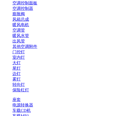
空调控制面板
空调控制器
膨胀阀
风箱总成
暖风电机
空调管
暖风水管
出风管
其他空调附件
门控灯
室内灯
大灯
尾灯
边灯
雾灯
转向灯
保险杠灯
座套
电源转换器
车载CD机
车载MP3