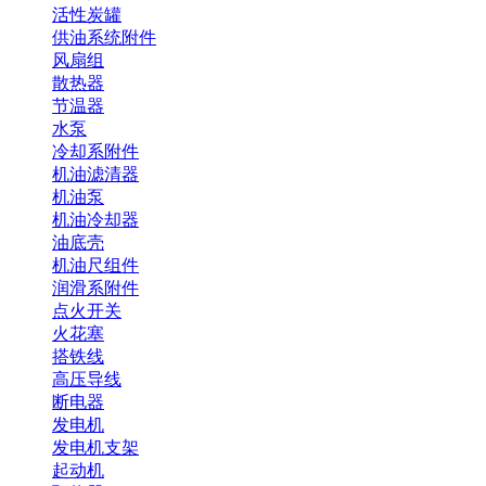
活性炭罐
供油系统附件
风扇组
散热器
节温器
水泵
冷却系附件
机油滤清器
机油泵
机油冷却器
油底壳
机油尺组件
润滑系附件
点火开关
火花塞
搭铁线
高压导线
断电器
发电机
发电机支架
起动机