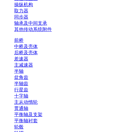
操纵机构
取力器
同步器
轴承及中间支承
其他传动系统附件
前桥
中桥及壳体
后桥及壳体
差速器
主减速器
半轴
盆角齿
半轴齿
行星齿
十字轴
主从动惰轮
贯通轴
平衡轴及支架
平衡轴衬套
轮毂