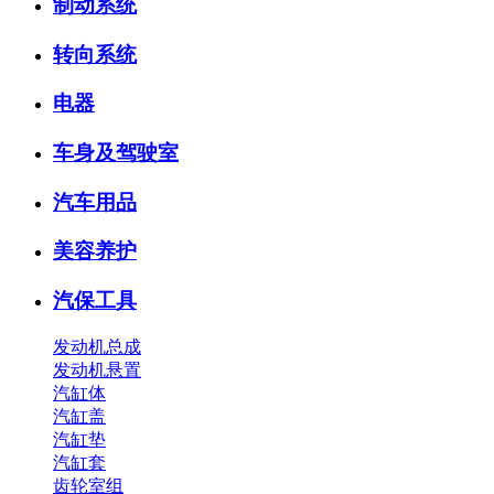
制动系统
转向系统
电器
车身及驾驶室
汽车用品
美容养护
汽保工具
发动机总成
发动机悬置
汽缸体
汽缸盖
汽缸垫
汽缸套
齿轮室组