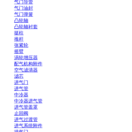
气门导管
气门油封
气门弹簧
凸轮轴
凸轮轴衬套
挺柱
推杆
张紧轮
摇臂
涡轮增压器
配气机构附件
空气滤清器
滤芯
进气门
进气管
中冷器
中冷器进气管
进气管盖罩
止回阀
进气过渡管
进气系统附件
排气门