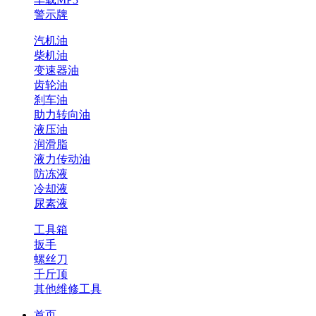
警示牌
汽机油
柴机油
变速器油
齿轮油
刹车油
助力转向油
液压油
润滑脂
液力传动油
防冻液
冷却液
尿素液
工具箱
扳手
螺丝刀
千斤顶
其他维修工具
首页