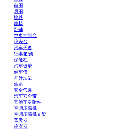
前围
后围
地毯
座椅
卧铺
中央控制台
仪表台
汽车天窗
行李箱/架
保险杠
汽车玻璃
倒车镜
举升油缸
油泵
安全气囊
汽车安全带
其他车身附件
空调压缩机
空调压缩机支架
蒸发器
冷凝器