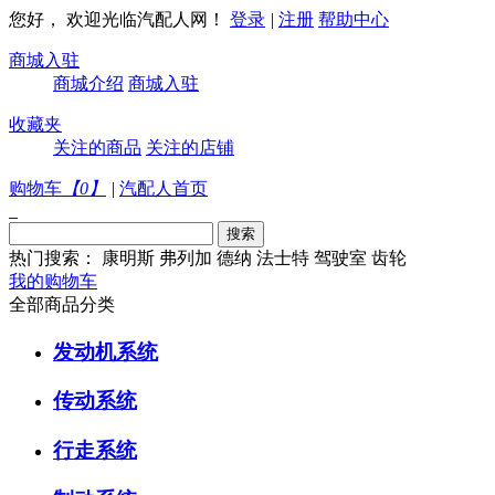
您好， 欢迎光临汽配人网！
登录
|
注册
帮助中心
商城入驻
商城介绍
商城入驻
收藏夹
关注的商品
关注的店铺
购物车
【
0
】
|
汽配人首页
热门搜索：
康明斯
弗列加
德纳
法士特
驾驶室
齿轮
我的购物车
全部商品分类
发动机系统
传动系统
行走系统