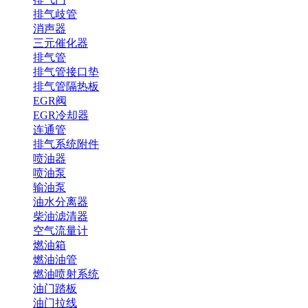
排气歧管
消声器
三元催化器
排气管
排气管接口垫
排气管隔热板
EGR阀
EGR冷却器
连通管
排气系统附件
喷油器
喷油泵
输油泵
油水分离器
柴油滤清器
空气流量计
燃油箱
燃油油管
燃油喷射系统
油门踏板
油门拉线