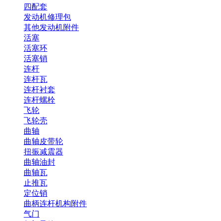
四配套
发动机修理包
其他发动机附件
活塞
活塞环
活塞销
连杆
连杆瓦
连杆衬套
连杆螺栓
飞轮
飞轮壳
曲轴
曲轴皮带轮
扭振减震器
曲轴油封
曲轴瓦
止推瓦
定位销
曲柄连杆机构附件
气门