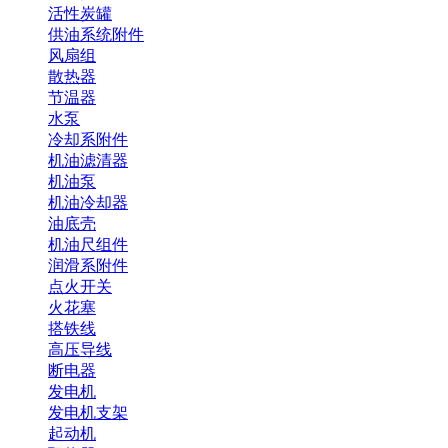
活性炭罐
供油系统附件
风扇组
散热器
节温器
水泵
冷却系附件
机油滤清器
机油泵
机油冷却器
油底壳
机油尺组件
润滑系附件
点火开关
火花塞
搭铁线
高压导线
断电器
发电机
发电机支架
起动机