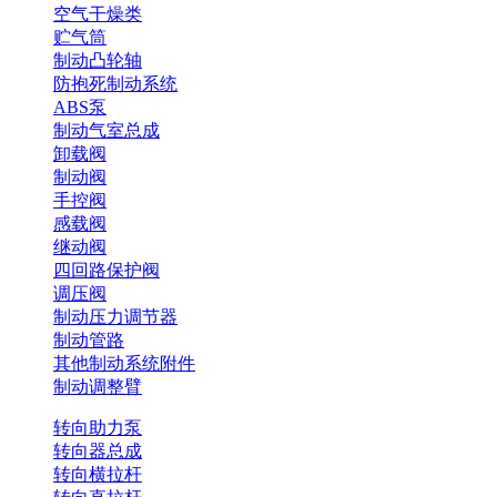
空气干燥类
贮气筒
制动凸轮轴
防抱死制动系统
ABS泵
制动气室总成
卸载阀
制动阀
手控阀
感载阀
继动阀
四回路保护阀
调压阀
制动压力调节器
制动管路
其他制动系统附件
制动调整臂
转向助力泵
转向器总成
转向横拉杆