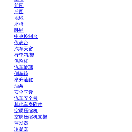
前围
后围
地毯
座椅
卧铺
中央控制台
仪表台
汽车天窗
行李箱/架
保险杠
汽车玻璃
倒车镜
举升油缸
油泵
安全气囊
汽车安全带
其他车身附件
空调压缩机
空调压缩机支架
蒸发器
冷凝器