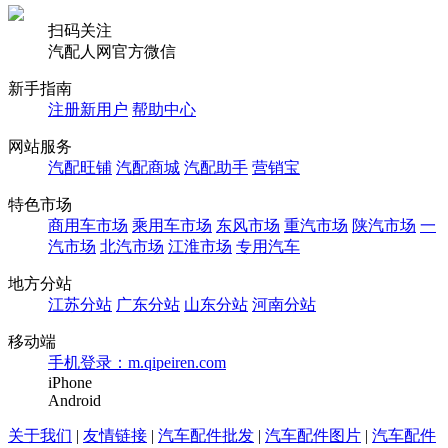
扫码关注
汽配人网官方微信
新手指南
注册新用户
帮助中心
网站服务
汽配旺铺
汽配商城
汽配助手
营销宝
特色市场
商用车市场
乘用车市场
东风市场
重汽市场
陕汽市场
一
汽市场
北汽市场
江淮市场
专用汽车
地方分站
江苏分站
广东分站
山东分站
河南分站
移动端
手机登录：m.qipeiren.com
iPhone
Android
关于我们
|
友情链接
|
汽车配件批发
|
汽车配件图片
|
汽车配件