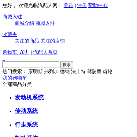
您好， 欢迎光临汽配人网！
登录
|
注册
帮助中心
商城入驻
商城介绍
商城入驻
收藏夹
关注的商品
关注的店铺
购物车
【
0
】
|
汽配人首页
热门搜索：
康明斯
弗列加
德纳
法士特
驾驶室
齿轮
我的购物车
全部商品分类
发动机系统
传动系统
行走系统