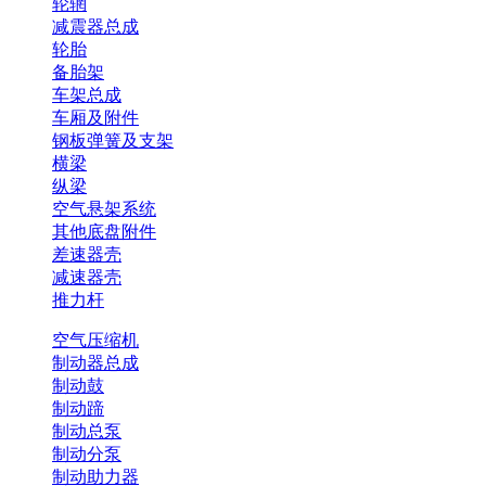
轮辋
减震器总成
轮胎
备胎架
车架总成
车厢及附件
钢板弹簧及支架
横梁
纵梁
空气悬架系统
其他底盘附件
差速器壳
减速器壳
推力杆
空气压缩机
制动器总成
制动鼓
制动蹄
制动总泵
制动分泵
制动助力器