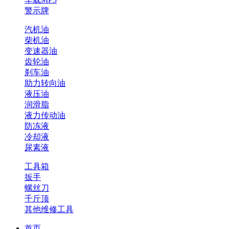
警示牌
汽机油
柴机油
变速器油
齿轮油
刹车油
助力转向油
液压油
润滑脂
液力传动油
防冻液
冷却液
尿素液
工具箱
扳手
螺丝刀
千斤顶
其他维修工具
首页