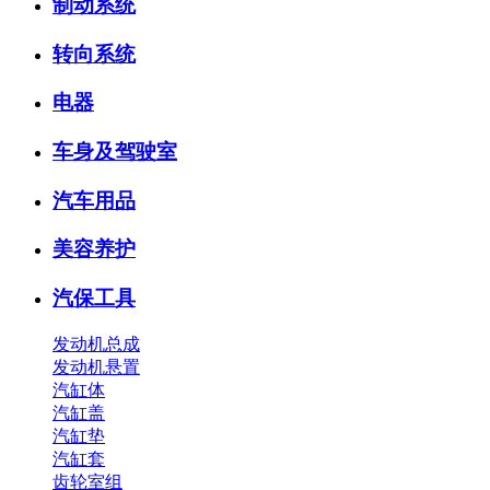
制动系统
转向系统
电器
车身及驾驶室
汽车用品
美容养护
汽保工具
发动机总成
发动机悬置
汽缸体
汽缸盖
汽缸垫
汽缸套
齿轮室组