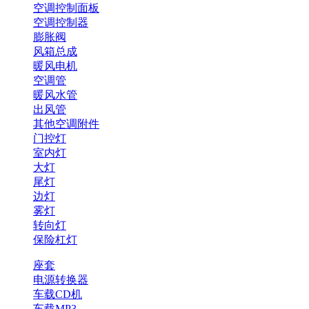
空调控制面板
空调控制器
膨胀阀
风箱总成
暖风电机
空调管
暖风水管
出风管
其他空调附件
门控灯
室内灯
大灯
尾灯
边灯
雾灯
转向灯
保险杠灯
座套
电源转换器
车载CD机
车载MP3