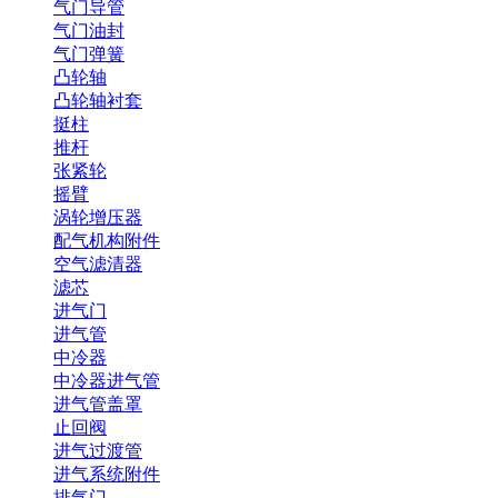
气门导管
气门油封
气门弹簧
凸轮轴
凸轮轴衬套
挺柱
推杆
张紧轮
摇臂
涡轮增压器
配气机构附件
空气滤清器
滤芯
进气门
进气管
中冷器
中冷器进气管
进气管盖罩
止回阀
进气过渡管
进气系统附件
排气门