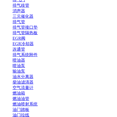
排气歧管
消声器
三元催化器
排气管
排气管接口垫
排气管隔热板
EGR阀
EGR冷却器
连通管
排气系统附件
喷油器
喷油泵
输油泵
油水分离器
柴油滤清器
空气流量计
燃油箱
燃油油管
燃油喷射系统
油门踏板
油门拉线