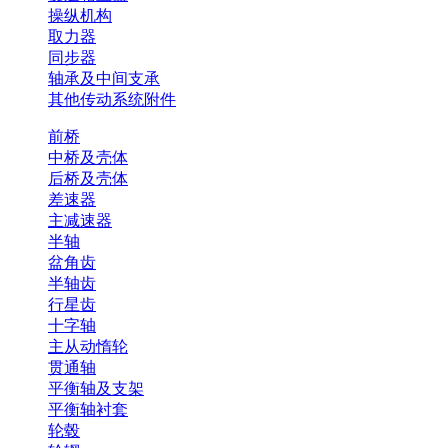
操纵机构
取力器
同步器
轴承及中间支承
其他传动系统附件
前桥
中桥及壳体
后桥及壳体
差速器
主减速器
半轴
盆角齿
半轴齿
行星齿
十字轴
主从动惰轮
贯通轴
平衡轴及支架
平衡轴衬套
轮毂