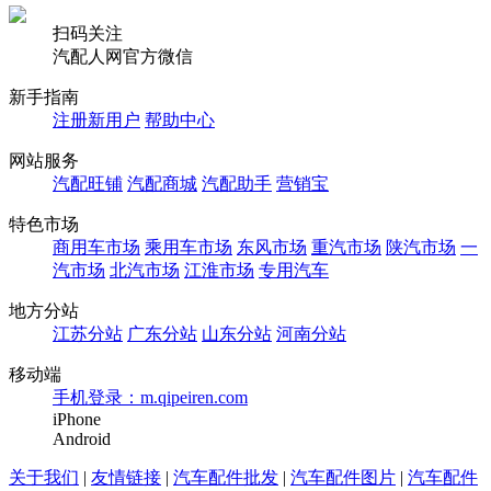
扫码关注
汽配人网官方微信
新手指南
注册新用户
帮助中心
网站服务
汽配旺铺
汽配商城
汽配助手
营销宝
特色市场
商用车市场
乘用车市场
东风市场
重汽市场
陕汽市场
一
汽市场
北汽市场
江淮市场
专用汽车
地方分站
江苏分站
广东分站
山东分站
河南分站
移动端
手机登录：m.qipeiren.com
iPhone
Android
关于我们
|
友情链接
|
汽车配件批发
|
汽车配件图片
|
汽车配件