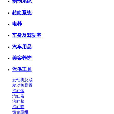
制动系统
转向系统
电器
车身及驾驶室
汽车用品
美容养护
汽保工具
发动机总成
发动机悬置
汽缸体
汽缸盖
汽缸垫
汽缸套
齿轮室组