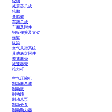
轮辋
减震器总成
轮胎
备胎架
车架总成
车厢及附件
钢板弹簧及支架
横梁
纵梁
空气悬架系统
其他底盘附件
差速器壳
减速器壳
推力杆
空气压缩机
制动器总成
制动鼓
制动蹄
制动总泵
制动分泵
制动助力器