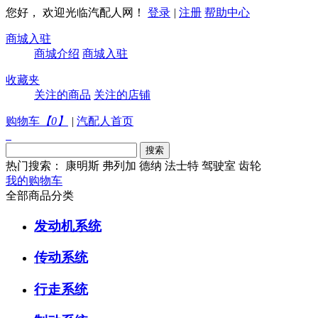
您好， 欢迎光临汽配人网！
登录
|
注册
帮助中心
商城入驻
商城介绍
商城入驻
收藏夹
关注的商品
关注的店铺
购物车
【
0
】
|
汽配人首页
热门搜索：
康明斯
弗列加
德纳
法士特
驾驶室
齿轮
我的购物车
全部商品分类
发动机系统
传动系统
行走系统