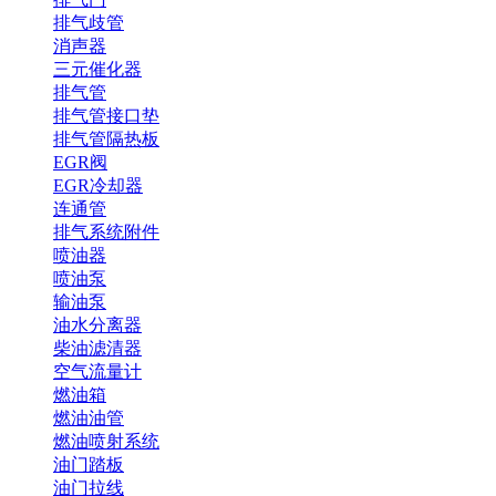
排气歧管
消声器
三元催化器
排气管
排气管接口垫
排气管隔热板
EGR阀
EGR冷却器
连通管
排气系统附件
喷油器
喷油泵
输油泵
油水分离器
柴油滤清器
空气流量计
燃油箱
燃油油管
燃油喷射系统
油门踏板
油门拉线