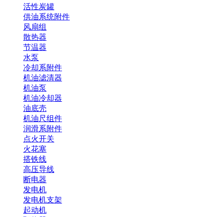
活性炭罐
供油系统附件
风扇组
散热器
节温器
水泵
冷却系附件
机油滤清器
机油泵
机油冷却器
油底壳
机油尺组件
润滑系附件
点火开关
火花塞
搭铁线
高压导线
断电器
发电机
发电机支架
起动机