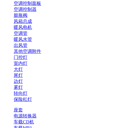
空调控制面板
空调控制器
膨胀阀
风箱总成
暖风电机
空调管
暖风水管
出风管
其他空调附件
门控灯
室内灯
大灯
尾灯
边灯
雾灯
转向灯
保险杠灯
座套
电源转换器
车载CD机
车载MP3