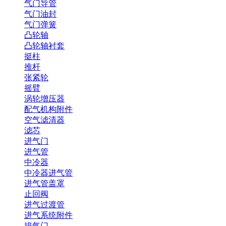
气门导管
气门油封
气门弹簧
凸轮轴
凸轮轴衬套
挺柱
推杆
张紧轮
摇臂
涡轮增压器
配气机构附件
空气滤清器
滤芯
进气门
进气管
中冷器
中冷器进气管
进气管盖罩
止回阀
进气过渡管
进气系统附件
排气门