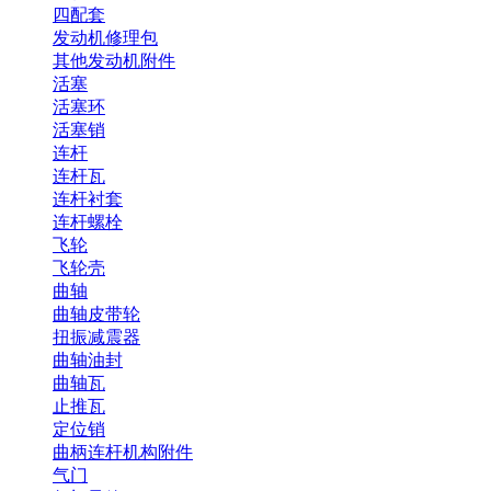
四配套
发动机修理包
其他发动机附件
活塞
活塞环
活塞销
连杆
连杆瓦
连杆衬套
连杆螺栓
飞轮
飞轮壳
曲轴
曲轴皮带轮
扭振减震器
曲轴油封
曲轴瓦
止推瓦
定位销
曲柄连杆机构附件
气门