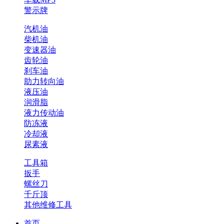
警示牌
汽机油
柴机油
变速器油
齿轮油
刹车油
助力转向油
液压油
润滑脂
液力传动油
防冻液
冷却液
尿素液
工具箱
扳手
螺丝刀
千斤顶
其他维修工具
首页