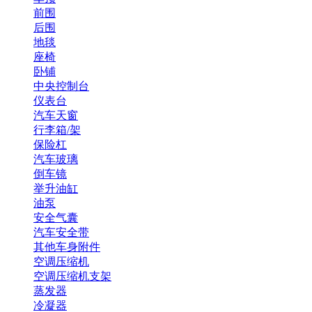
前围
后围
地毯
座椅
卧铺
中央控制台
仪表台
汽车天窗
行李箱/架
保险杠
汽车玻璃
倒车镜
举升油缸
油泵
安全气囊
汽车安全带
其他车身附件
空调压缩机
空调压缩机支架
蒸发器
冷凝器