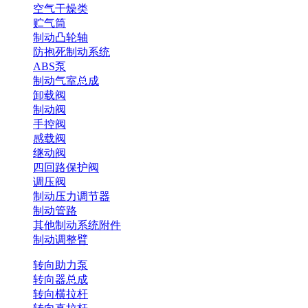
空气干燥类
贮气筒
制动凸轮轴
防抱死制动系统
ABS泵
制动气室总成
卸载阀
制动阀
手控阀
感载阀
继动阀
四回路保护阀
调压阀
制动压力调节器
制动管路
其他制动系统附件
制动调整臂
转向助力泵
转向器总成
转向横拉杆