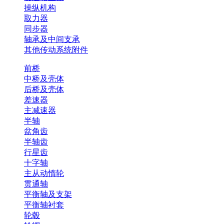
操纵机构
取力器
同步器
轴承及中间支承
其他传动系统附件
前桥
中桥及壳体
后桥及壳体
差速器
主减速器
半轴
盆角齿
半轴齿
行星齿
十字轴
主从动惰轮
贯通轴
平衡轴及支架
平衡轴衬套
轮毂