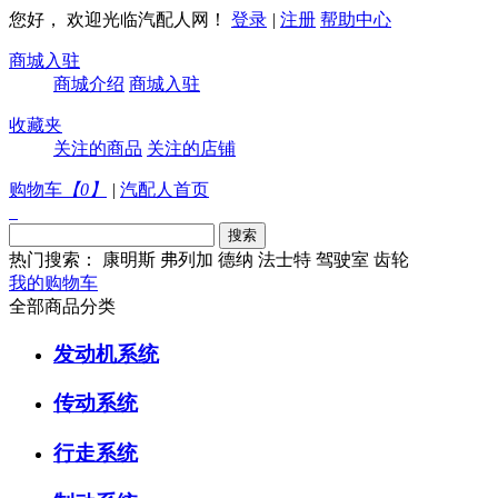
您好， 欢迎光临汽配人网！
登录
|
注册
帮助中心
商城入驻
商城介绍
商城入驻
收藏夹
关注的商品
关注的店铺
购物车
【
0
】
|
汽配人首页
热门搜索：
康明斯
弗列加
德纳
法士特
驾驶室
齿轮
我的购物车
全部商品分类
发动机系统
传动系统
行走系统