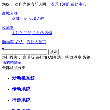
您好， 欢迎光临汽配人网！
登录
|
注册
帮助中心
商城入驻
商城介绍
商城入驻
收藏夹
关注的商品
关注的店铺
购物车
【
0
】
|
汽配人首页
热门搜索：
康明斯
弗列加
德纳
法士特
驾驶室
齿轮
我的购物车
全部商品分类
发动机系统
传动系统
行走系统