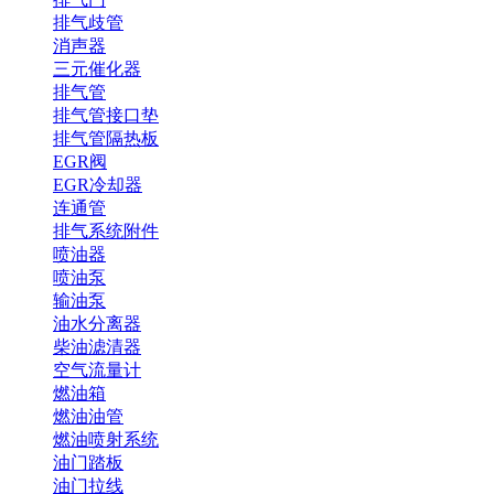
排气歧管
消声器
三元催化器
排气管
排气管接口垫
排气管隔热板
EGR阀
EGR冷却器
连通管
排气系统附件
喷油器
喷油泵
输油泵
油水分离器
柴油滤清器
空气流量计
燃油箱
燃油油管
燃油喷射系统
油门踏板
油门拉线