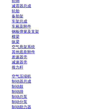
轮辋
减震器总成
轮胎
备胎架
车架总成
车厢及附件
钢板弹簧及支架
横梁
纵梁
空气悬架系统
其他底盘附件
差速器壳
减速器壳
推力杆
空气压缩机
制动器总成
制动鼓
制动蹄
制动总泵
制动分泵
制动助力器