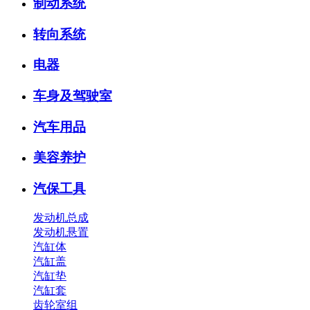
制动系统
转向系统
电器
车身及驾驶室
汽车用品
美容养护
汽保工具
发动机总成
发动机悬置
汽缸体
汽缸盖
汽缸垫
汽缸套
齿轮室组