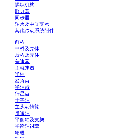
操纵机构
取力器
同步器
轴承及中间支承
其他传动系统附件
前桥
中桥及壳体
后桥及壳体
差速器
主减速器
半轴
盆角齿
半轴齿
行星齿
十字轴
主从动惰轮
贯通轴
平衡轴及支架
平衡轴衬套
轮毂