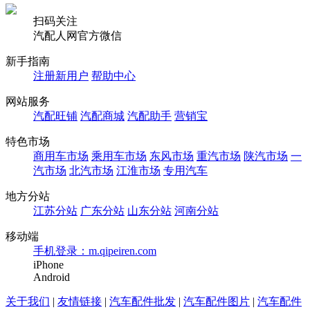
扫码关注
汽配人网官方微信
新手指南
注册新用户
帮助中心
网站服务
汽配旺铺
汽配商城
汽配助手
营销宝
特色市场
商用车市场
乘用车市场
东风市场
重汽市场
陕汽市场
一
汽市场
北汽市场
江淮市场
专用汽车
地方分站
江苏分站
广东分站
山东分站
河南分站
移动端
手机登录：m.qipeiren.com
iPhone
Android
关于我们
|
友情链接
|
汽车配件批发
|
汽车配件图片
|
汽车配件