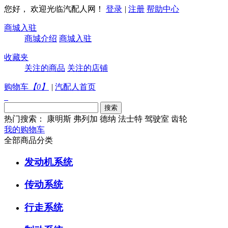
您好， 欢迎光临汽配人网！
登录
|
注册
帮助中心
商城入驻
商城介绍
商城入驻
收藏夹
关注的商品
关注的店铺
购物车
【
0
】
|
汽配人首页
热门搜索：
康明斯
弗列加
德纳
法士特
驾驶室
齿轮
我的购物车
全部商品分类
发动机系统
传动系统
行走系统