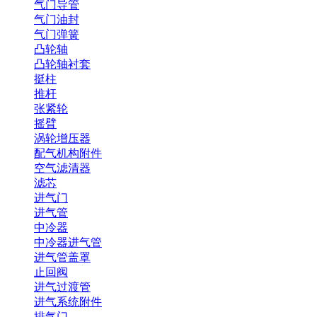
气门导管
气门油封
气门弹簧
凸轮轴
凸轮轴衬套
挺柱
推杆
张紧轮
摇臂
涡轮增压器
配气机构附件
空气滤清器
滤芯
进气门
进气管
中冷器
中冷器进气管
进气管盖罩
止回阀
进气过渡管
进气系统附件
排气门