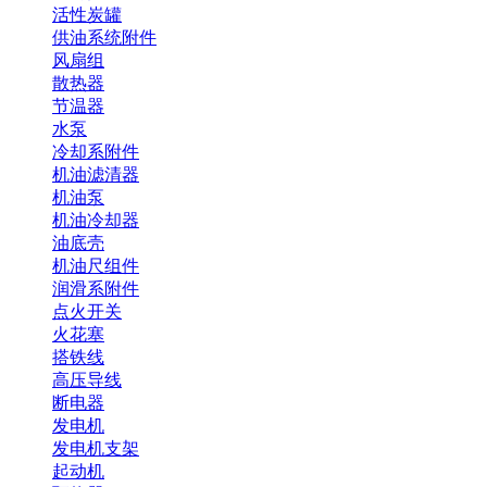
活性炭罐
供油系统附件
风扇组
散热器
节温器
水泵
冷却系附件
机油滤清器
机油泵
机油冷却器
油底壳
机油尺组件
润滑系附件
点火开关
火花塞
搭铁线
高压导线
断电器
发电机
发电机支架
起动机