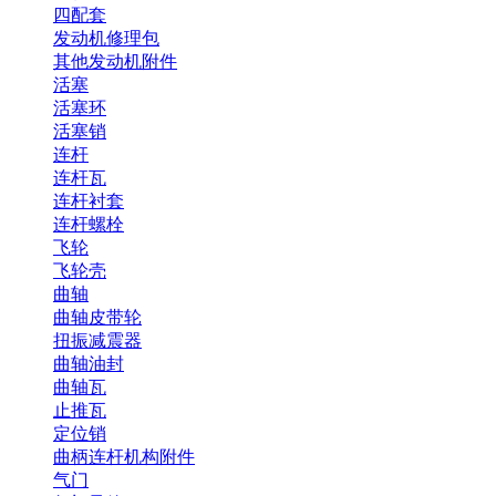
四配套
发动机修理包
其他发动机附件
活塞
活塞环
活塞销
连杆
连杆瓦
连杆衬套
连杆螺栓
飞轮
飞轮壳
曲轴
曲轴皮带轮
扭振减震器
曲轴油封
曲轴瓦
止推瓦
定位销
曲柄连杆机构附件
气门