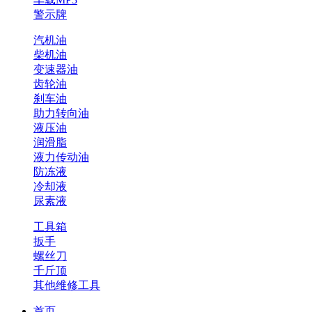
警示牌
汽机油
柴机油
变速器油
齿轮油
刹车油
助力转向油
液压油
润滑脂
液力传动油
防冻液
冷却液
尿素液
工具箱
扳手
螺丝刀
千斤顶
其他维修工具
首页