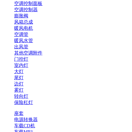
空调控制面板
空调控制器
膨胀阀
风箱总成
暖风电机
空调管
暖风水管
出风管
其他空调附件
门控灯
室内灯
大灯
尾灯
边灯
雾灯
转向灯
保险杠灯
座套
电源转换器
车载CD机
车载MP3