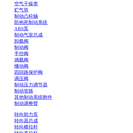
空气干燥类
贮气筒
制动凸轮轴
防抱死制动系统
ABS泵
制动气室总成
卸载阀
制动阀
手控阀
感载阀
继动阀
四回路保护阀
调压阀
制动压力调节器
制动管路
其他制动系统附件
制动调整臂
转向助力泵
转向器总成
转向横拉杆