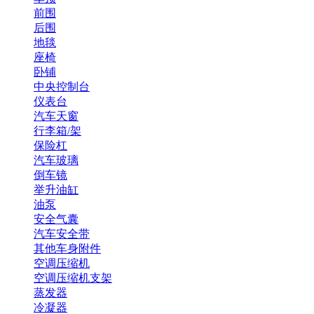
前围
后围
地毯
座椅
卧铺
中央控制台
仪表台
汽车天窗
行李箱/架
保险杠
汽车玻璃
倒车镜
举升油缸
油泵
安全气囊
汽车安全带
其他车身附件
空调压缩机
空调压缩机支架
蒸发器
冷凝器