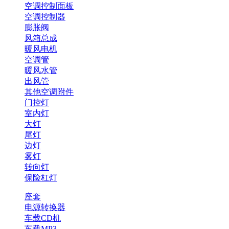
空调控制面板
空调控制器
膨胀阀
风箱总成
暖风电机
空调管
暖风水管
出风管
其他空调附件
门控灯
室内灯
大灯
尾灯
边灯
雾灯
转向灯
保险杠灯
座套
电源转换器
车载CD机
车载MP3