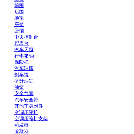
前围
后围
地毯
座椅
卧铺
中央控制台
仪表台
汽车天窗
行李箱/架
保险杠
汽车玻璃
倒车镜
举升油缸
油泵
安全气囊
汽车安全带
其他车身附件
空调压缩机
空调压缩机支架
蒸发器
冷凝器