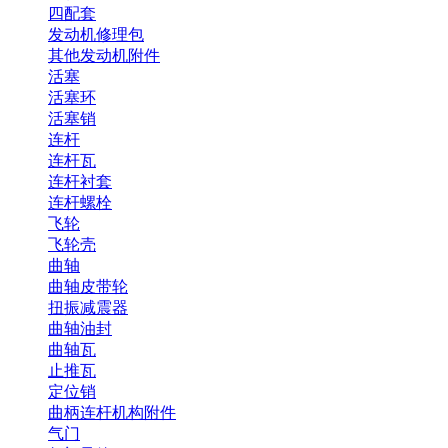
四配套
发动机修理包
其他发动机附件
活塞
活塞环
活塞销
连杆
连杆瓦
连杆衬套
连杆螺栓
飞轮
飞轮壳
曲轴
曲轴皮带轮
扭振减震器
曲轴油封
曲轴瓦
止推瓦
定位销
曲柄连杆机构附件
气门