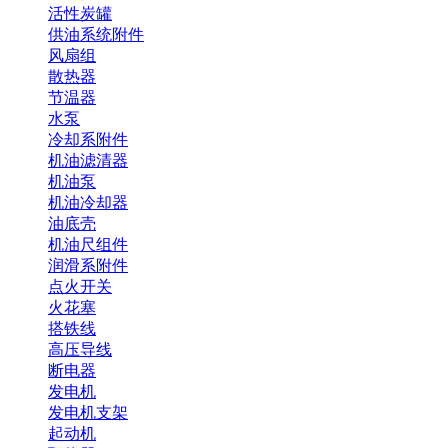
活性炭罐
供油系统附件
风扇组
散热器
节温器
水泵
冷却系附件
机油滤清器
机油泵
机油冷却器
油底壳
机油尺组件
润滑系附件
点火开关
火花塞
搭铁线
高压导线
断电器
发电机
发电机支架
起动机