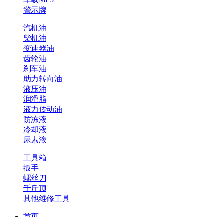
警示牌
汽机油
柴机油
变速器油
齿轮油
刹车油
助力转向油
液压油
润滑脂
液力传动油
防冻液
冷却液
尿素液
工具箱
扳手
螺丝刀
千斤顶
其他维修工具
首页