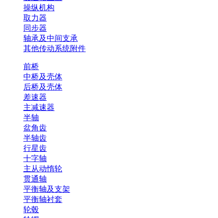
操纵机构
取力器
同步器
轴承及中间支承
其他传动系统附件
前桥
中桥及壳体
后桥及壳体
差速器
主减速器
半轴
盆角齿
半轴齿
行星齿
十字轴
主从动惰轮
贯通轴
平衡轴及支架
平衡轴衬套
轮毂