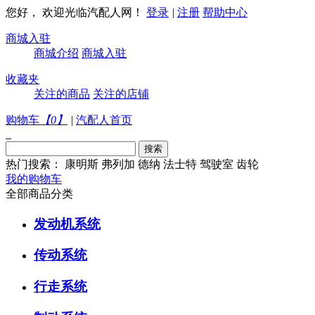
您好， 欢迎光临汽配人网！
登录
|
注册
帮助中心
商城入驻
商城介绍
商城入驻
收藏夹
关注的商品
关注的店铺
购物车
【
0
】
|
汽配人首页
热门搜索：
康明斯
弗列加
德纳
法士特
驾驶室
齿轮
我的购物车
全部商品分类
发动机系统
传动系统
行走系统