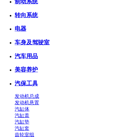
制动系统
转向系统
电器
车身及驾驶室
汽车用品
美容养护
汽保工具
发动机总成
发动机悬置
汽缸体
汽缸盖
汽缸垫
汽缸套
齿轮室组