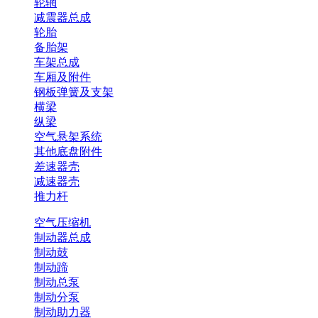
轮辋
减震器总成
轮胎
备胎架
车架总成
车厢及附件
钢板弹簧及支架
横梁
纵梁
空气悬架系统
其他底盘附件
差速器壳
减速器壳
推力杆
空气压缩机
制动器总成
制动鼓
制动蹄
制动总泵
制动分泵
制动助力器