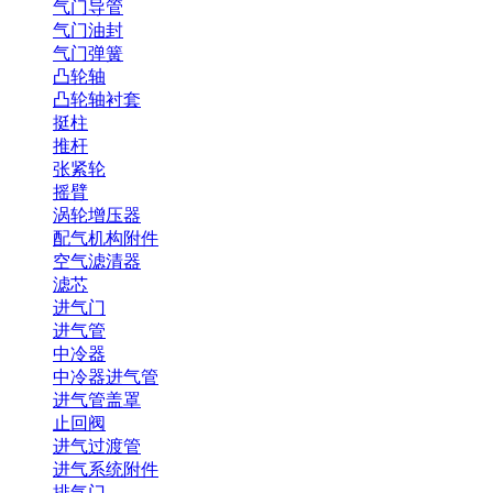
气门导管
气门油封
气门弹簧
凸轮轴
凸轮轴衬套
挺柱
推杆
张紧轮
摇臂
涡轮增压器
配气机构附件
空气滤清器
滤芯
进气门
进气管
中冷器
中冷器进气管
进气管盖罩
止回阀
进气过渡管
进气系统附件
排气门