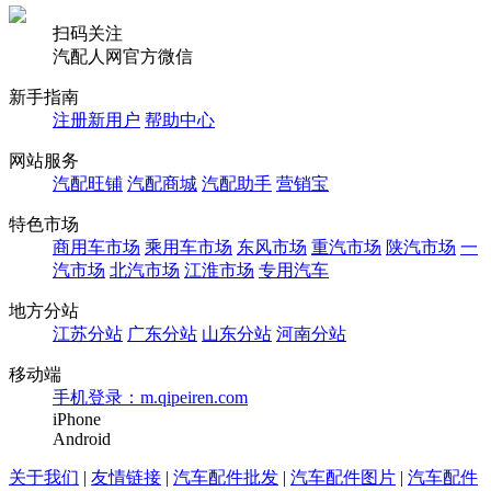
扫码关注
汽配人网官方微信
新手指南
注册新用户
帮助中心
网站服务
汽配旺铺
汽配商城
汽配助手
营销宝
特色市场
商用车市场
乘用车市场
东风市场
重汽市场
陕汽市场
一
汽市场
北汽市场
江淮市场
专用汽车
地方分站
江苏分站
广东分站
山东分站
河南分站
移动端
手机登录：m.qipeiren.com
iPhone
Android
关于我们
|
友情链接
|
汽车配件批发
|
汽车配件图片
|
汽车配件