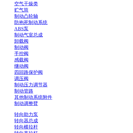
空气干燥类
贮气筒
制动凸轮轴
防抱死制动系统
ABS泵
制动气室总成
卸载阀
制动阀
手控阀
感载阀
继动阀
四回路保护阀
调压阀
制动压力调节器
制动管路
其他制动系统附件
制动调整臂
转向助力泵
转向器总成
转向横拉杆