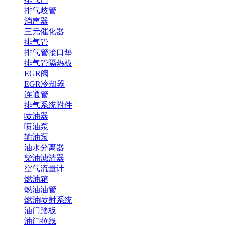
排气歧管
消声器
三元催化器
排气管
排气管接口垫
排气管隔热板
EGR阀
EGR冷却器
连通管
排气系统附件
喷油器
喷油泵
输油泵
油水分离器
柴油滤清器
空气流量计
燃油箱
燃油油管
燃油喷射系统
油门踏板
油门拉线