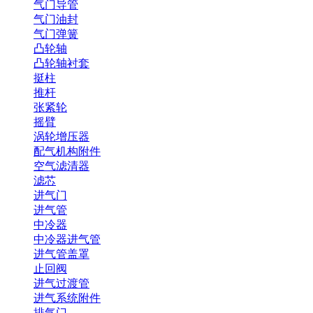
气门导管
气门油封
气门弹簧
凸轮轴
凸轮轴衬套
挺柱
推杆
张紧轮
摇臂
涡轮增压器
配气机构附件
空气滤清器
滤芯
进气门
进气管
中冷器
中冷器进气管
进气管盖罩
止回阀
进气过渡管
进气系统附件
排气门