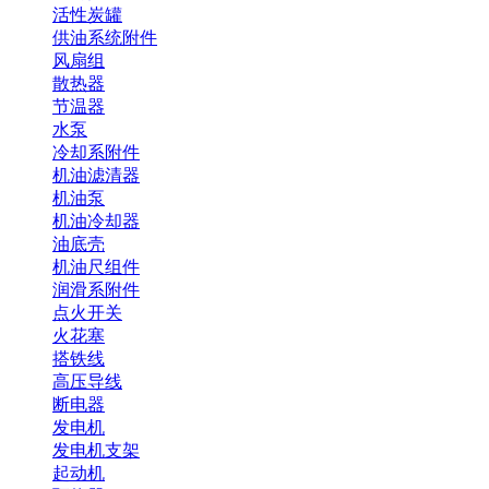
活性炭罐
供油系统附件
风扇组
散热器
节温器
水泵
冷却系附件
机油滤清器
机油泵
机油冷却器
油底壳
机油尺组件
润滑系附件
点火开关
火花塞
搭铁线
高压导线
断电器
发电机
发电机支架
起动机