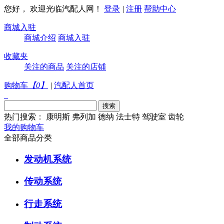
您好， 欢迎光临汽配人网！
登录
|
注册
帮助中心
商城入驻
商城介绍
商城入驻
收藏夹
关注的商品
关注的店铺
购物车
【
0
】
|
汽配人首页
热门搜索：
康明斯
弗列加
德纳
法士特
驾驶室
齿轮
我的购物车
全部商品分类
发动机系统
传动系统
行走系统