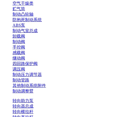
空气干燥类
贮气筒
制动凸轮轴
防抱死制动系统
ABS泵
制动气室总成
卸载阀
制动阀
手控阀
感载阀
继动阀
四回路保护阀
调压阀
制动压力调节器
制动管路
其他制动系统附件
制动调整臂
转向助力泵
转向器总成
转向横拉杆