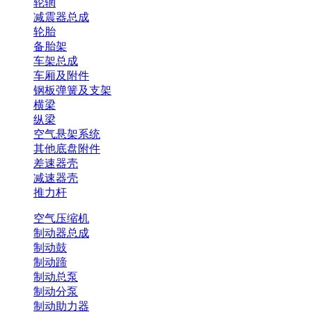
轮辋
减震器总成
轮胎
备胎架
车架总成
车厢及附件
钢板弹簧及支架
横梁
纵梁
空气悬架系统
其他底盘附件
差速器壳
减速器壳
推力杆
空气压缩机
制动器总成
制动鼓
制动蹄
制动总泵
制动分泵
制动助力器