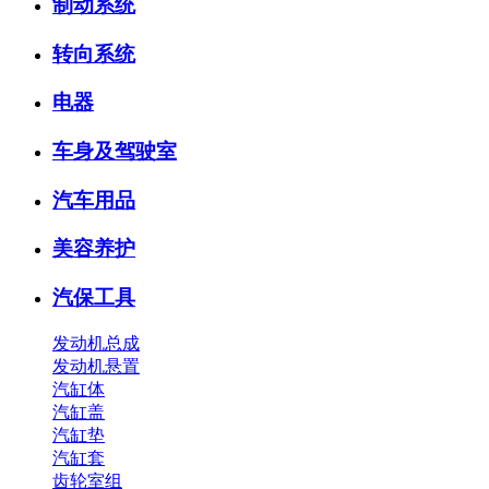
制动系统
转向系统
电器
车身及驾驶室
汽车用品
美容养护
汽保工具
发动机总成
发动机悬置
汽缸体
汽缸盖
汽缸垫
汽缸套
齿轮室组