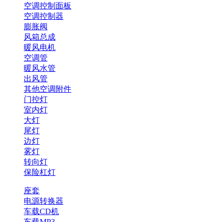
空调控制面板
空调控制器
膨胀阀
风箱总成
暖风电机
空调管
暖风水管
出风管
其他空调附件
门控灯
室内灯
大灯
尾灯
边灯
雾灯
转向灯
保险杠灯
座套
电源转换器
车载CD机
车载MP3