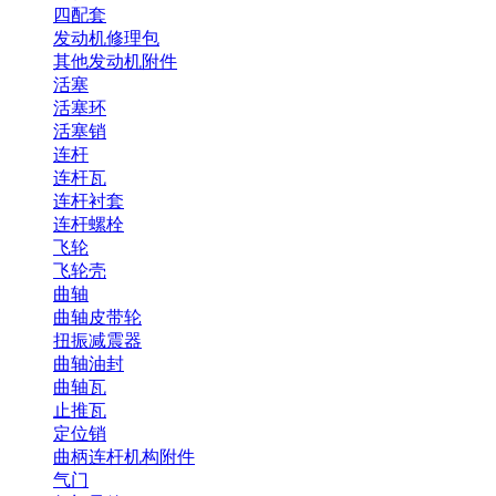
四配套
发动机修理包
其他发动机附件
活塞
活塞环
活塞销
连杆
连杆瓦
连杆衬套
连杆螺栓
飞轮
飞轮壳
曲轴
曲轴皮带轮
扭振减震器
曲轴油封
曲轴瓦
止推瓦
定位销
曲柄连杆机构附件
气门