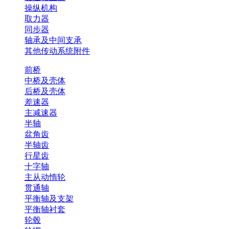
操纵机构
取力器
同步器
轴承及中间支承
其他传动系统附件
前桥
中桥及壳体
后桥及壳体
差速器
主减速器
半轴
盆角齿
半轴齿
行星齿
十字轴
主从动惰轮
贯通轴
平衡轴及支架
平衡轴衬套
轮毂