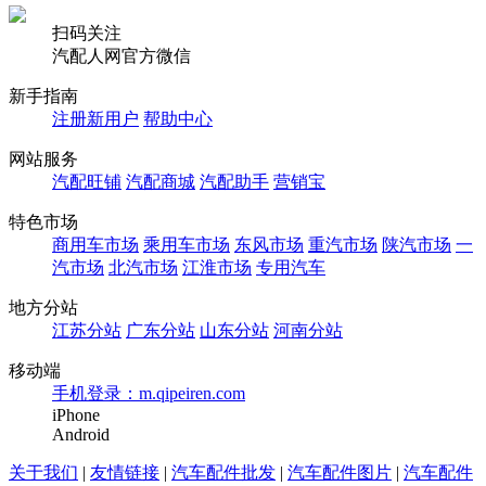
扫码关注
汽配人网官方微信
新手指南
注册新用户
帮助中心
网站服务
汽配旺铺
汽配商城
汽配助手
营销宝
特色市场
商用车市场
乘用车市场
东风市场
重汽市场
陕汽市场
一
汽市场
北汽市场
江淮市场
专用汽车
地方分站
江苏分站
广东分站
山东分站
河南分站
移动端
手机登录：m.qipeiren.com
iPhone
Android
关于我们
|
友情链接
|
汽车配件批发
|
汽车配件图片
|
汽车配件