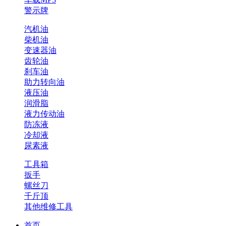
警示牌
汽机油
柴机油
变速器油
齿轮油
刹车油
助力转向油
液压油
润滑脂
液力传动油
防冻液
冷却液
尿素液
工具箱
扳手
螺丝刀
千斤顶
其他维修工具
首页