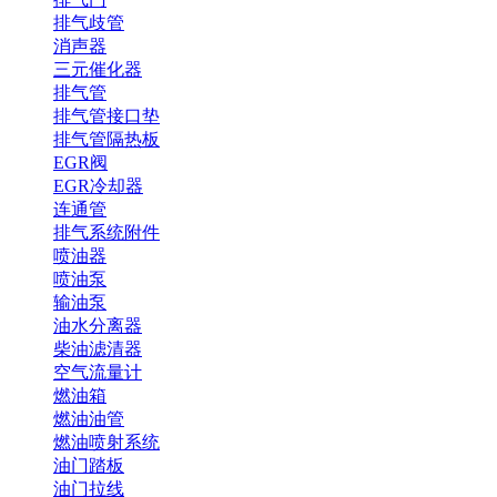
排气歧管
消声器
三元催化器
排气管
排气管接口垫
排气管隔热板
EGR阀
EGR冷却器
连通管
排气系统附件
喷油器
喷油泵
输油泵
油水分离器
柴油滤清器
空气流量计
燃油箱
燃油油管
燃油喷射系统
油门踏板
油门拉线