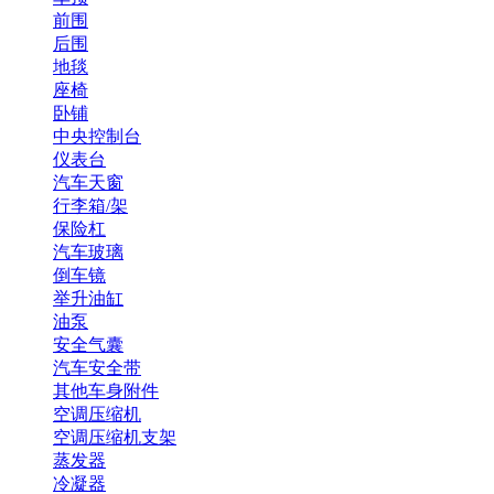
前围
后围
地毯
座椅
卧铺
中央控制台
仪表台
汽车天窗
行李箱/架
保险杠
汽车玻璃
倒车镜
举升油缸
油泵
安全气囊
汽车安全带
其他车身附件
空调压缩机
空调压缩机支架
蒸发器
冷凝器