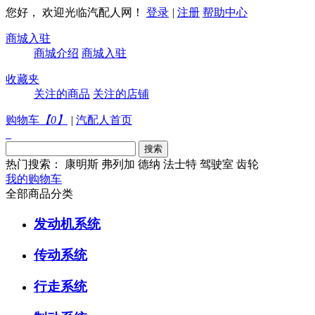
您好， 欢迎光临汽配人网！
登录
|
注册
帮助中心
商城入驻
商城介绍
商城入驻
收藏夹
关注的商品
关注的店铺
购物车
【
0
】
|
汽配人首页
热门搜索：
康明斯
弗列加
德纳
法士特
驾驶室
齿轮
我的购物车
全部商品分类
发动机系统
传动系统
行走系统