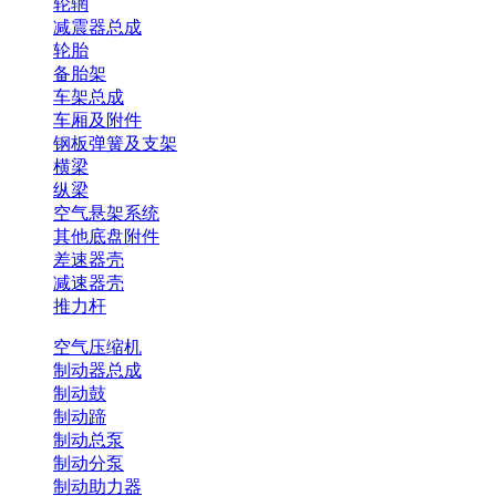
轮辋
减震器总成
轮胎
备胎架
车架总成
车厢及附件
钢板弹簧及支架
横梁
纵梁
空气悬架系统
其他底盘附件
差速器壳
减速器壳
推力杆
空气压缩机
制动器总成
制动鼓
制动蹄
制动总泵
制动分泵
制动助力器