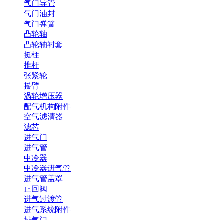
气门导管
气门油封
气门弹簧
凸轮轴
凸轮轴衬套
挺柱
推杆
张紧轮
摇臂
涡轮增压器
配气机构附件
空气滤清器
滤芯
进气门
进气管
中冷器
中冷器进气管
进气管盖罩
止回阀
进气过渡管
进气系统附件
排气门