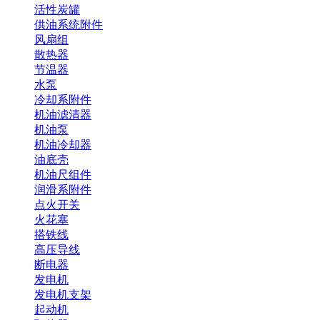
活性炭罐
供油系统附件
风扇组
散热器
节温器
水泵
冷却系附件
机油滤清器
机油泵
机油冷却器
油底壳
机油尺组件
润滑系附件
点火开关
火花塞
搭铁线
高压导线
断电器
发电机
发电机支架
起动机