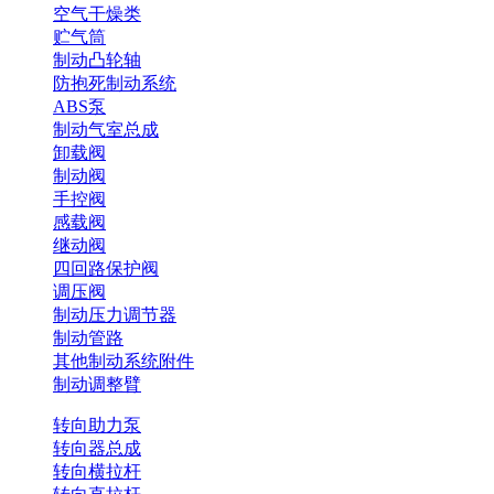
空气干燥类
贮气筒
制动凸轮轴
防抱死制动系统
ABS泵
制动气室总成
卸载阀
制动阀
手控阀
感载阀
继动阀
四回路保护阀
调压阀
制动压力调节器
制动管路
其他制动系统附件
制动调整臂
转向助力泵
转向器总成
转向横拉杆