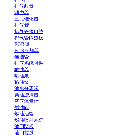
排气歧管
消声器
三元催化器
排气管
排气管接口垫
排气管隔热板
EGR阀
EGR冷却器
连通管
排气系统附件
喷油器
喷油泵
输油泵
油水分离器
柴油滤清器
空气流量计
燃油箱
燃油油管
燃油喷射系统
油门踏板
油门拉线