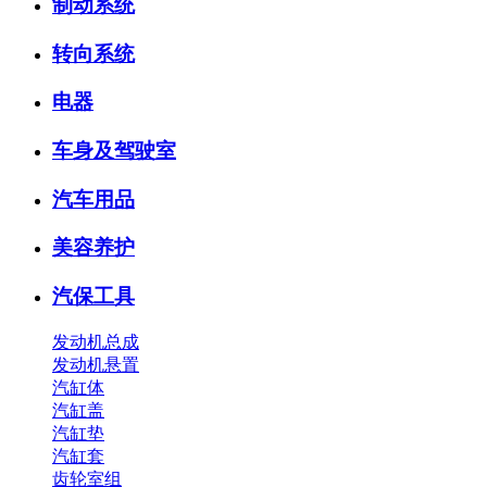
制动系统
转向系统
电器
车身及驾驶室
汽车用品
美容养护
汽保工具
发动机总成
发动机悬置
汽缸体
汽缸盖
汽缸垫
汽缸套
齿轮室组