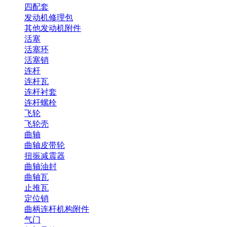
四配套
发动机修理包
其他发动机附件
活塞
活塞环
活塞销
连杆
连杆瓦
连杆衬套
连杆螺栓
飞轮
飞轮壳
曲轴
曲轴皮带轮
扭振减震器
曲轴油封
曲轴瓦
止推瓦
定位销
曲柄连杆机构附件
气门