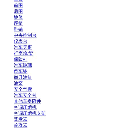
前围
后围
地毯
座椅
卧铺
中央控制台
仪表台
汽车天窗
行李箱/架
保险杠
汽车玻璃
倒车镜
举升油缸
油泵
安全气囊
汽车安全带
其他车身附件
空调压缩机
空调压缩机支架
蒸发器
冷凝器