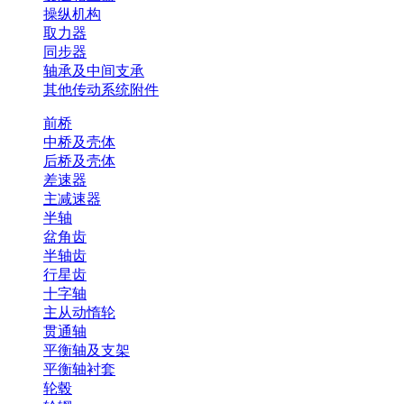
操纵机构
取力器
同步器
轴承及中间支承
其他传动系统附件
前桥
中桥及壳体
后桥及壳体
差速器
主减速器
半轴
盆角齿
半轴齿
行星齿
十字轴
主从动惰轮
贯通轴
平衡轴及支架
平衡轴衬套
轮毂