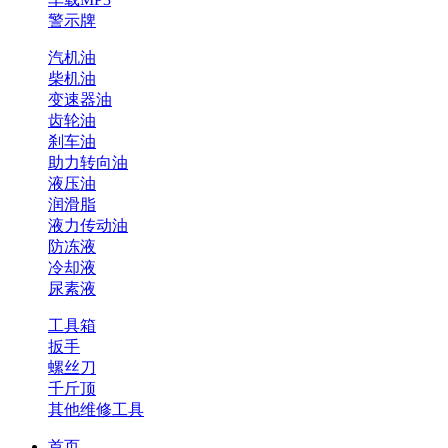
警示牌
汽机油
柴机油
变速器油
齿轮油
刹车油
助力转向油
液压油
润滑脂
液力传动油
防冻液
冷却液
尿素液
工具箱
扳手
螺丝刀
千斤顶
其他维修工具
首页