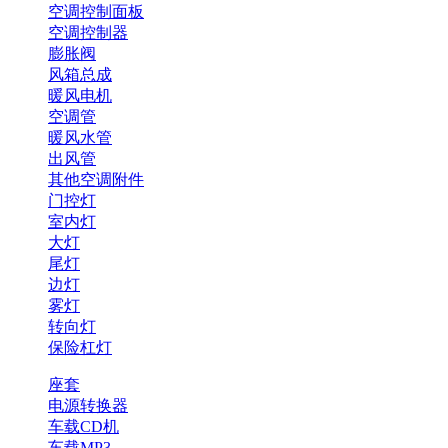
空调控制面板
空调控制器
膨胀阀
风箱总成
暖风电机
空调管
暖风水管
出风管
其他空调附件
门控灯
室内灯
大灯
尾灯
边灯
雾灯
转向灯
保险杠灯
座套
电源转换器
车载CD机
车载MP3