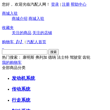
您好， 欢迎光临汽配人网！
登录
|
注册
帮助中心
商城入驻
商城介绍
商城入驻
收藏夹
关注的商品
关注的店铺
购物车
【
0
】
|
汽配人首页
热门搜索：
康明斯
弗列加
德纳
法士特
驾驶室
齿轮
我的购物车
全部商品分类
发动机系统
传动系统
行走系统