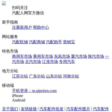
扫码关注
汽配人网官方微信
新手指南
注册新用户
帮助中心
网站服务
汽配旺铺
汽配商城
汽配助手
营销宝
特色市场
商用车市场
乘用车市场
东风市场
重汽市场
陕汽市场
一
汽市场
北汽市场
江淮市场
专用汽车
地方分站
江苏分站
广东分站
山东分站
河南分站
移动端
手机登录：m.qipeiren.com
iPhone
Android
关于我们
|
友情链接
|
汽车配件批发
|
汽车配件图片
|
汽车配件