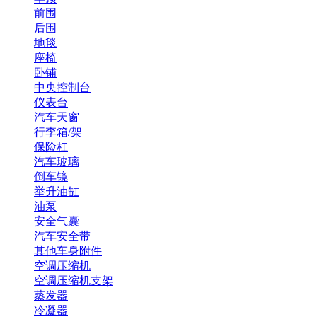
前围
后围
地毯
座椅
卧铺
中央控制台
仪表台
汽车天窗
行李箱/架
保险杠
汽车玻璃
倒车镜
举升油缸
油泵
安全气囊
汽车安全带
其他车身附件
空调压缩机
空调压缩机支架
蒸发器
冷凝器