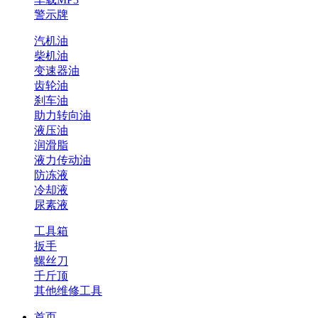
警示牌
汽机油
柴机油
变速器油
齿轮油
刹车油
助力转向油
液压油
润滑脂
液力传动油
防冻液
冷却液
尿素液
工具箱
扳手
螺丝刀
千斤顶
其他维修工具
首页