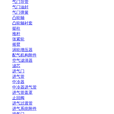
气门导管
气门油封
气门弹簧
凸轮轴
凸轮轴衬套
挺柱
推杆
张紧轮
摇臂
涡轮增压器
配气机构附件
空气滤清器
滤芯
进气门
进气管
中冷器
中冷器进气管
进气管盖罩
止回阀
进气过渡管
进气系统附件
排气门