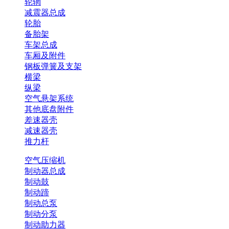
轮辋
减震器总成
轮胎
备胎架
车架总成
车厢及附件
钢板弹簧及支架
横梁
纵梁
空气悬架系统
其他底盘附件
差速器壳
减速器壳
推力杆
空气压缩机
制动器总成
制动鼓
制动蹄
制动总泵
制动分泵
制动助力器