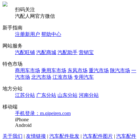
扫码关注
汽配人网官方微信
新手指南
注册新用户
帮助中心
网站服务
汽配旺铺
汽配商城
汽配助手
营销宝
特色市场
商用车市场
乘用车市场
东风市场
重汽市场
陕汽市场
一
汽市场
北汽市场
江淮市场
专用汽车
地方分站
江苏分站
广东分站
山东分站
河南分站
移动端
手机登录：m.qipeiren.com
iPhone
Android
关于我们
|
友情链接
|
汽车配件批发
|
汽车配件图片
|
汽车配件