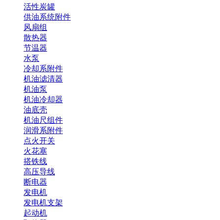
活性炭罐
供油系统附件
风扇组
散热器
节温器
水泵
冷却系附件
机油滤清器
机油泵
机油冷却器
油底壳
机油尺组件
润滑系附件
点火开关
火花塞
搭铁线
高压导线
断电器
发电机
发电机支架
起动机