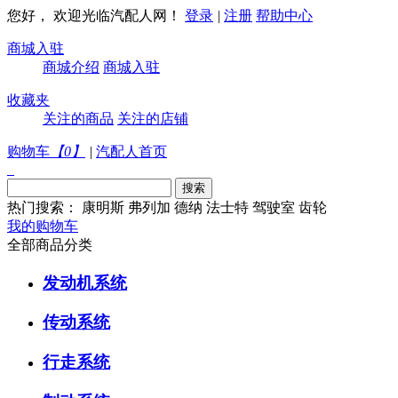
您好， 欢迎光临汽配人网！
登录
|
注册
帮助中心
商城入驻
商城介绍
商城入驻
收藏夹
关注的商品
关注的店铺
购物车
【
0
】
|
汽配人首页
热门搜索：
康明斯
弗列加
德纳
法士特
驾驶室
齿轮
我的购物车
全部商品分类
发动机系统
传动系统
行走系统