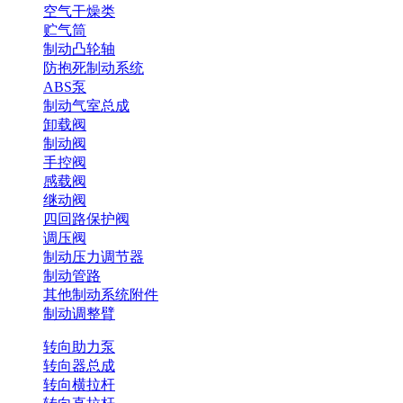
空气干燥类
贮气筒
制动凸轮轴
防抱死制动系统
ABS泵
制动气室总成
卸载阀
制动阀
手控阀
感载阀
继动阀
四回路保护阀
调压阀
制动压力调节器
制动管路
其他制动系统附件
制动调整臂
转向助力泵
转向器总成
转向横拉杆