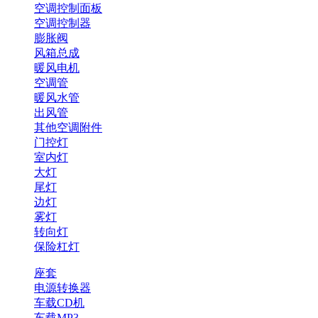
空调控制面板
空调控制器
膨胀阀
风箱总成
暖风电机
空调管
暖风水管
出风管
其他空调附件
门控灯
室内灯
大灯
尾灯
边灯
雾灯
转向灯
保险杠灯
座套
电源转换器
车载CD机
车载MP3