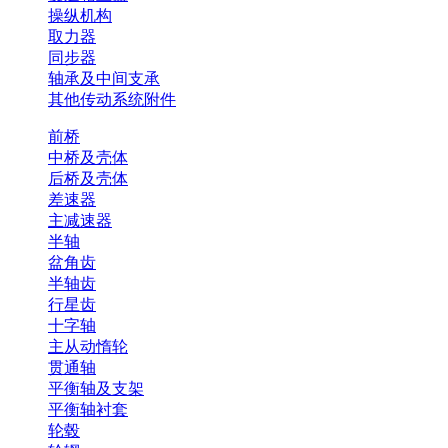
操纵机构
取力器
同步器
轴承及中间支承
其他传动系统附件
前桥
中桥及壳体
后桥及壳体
差速器
主减速器
半轴
盆角齿
半轴齿
行星齿
十字轴
主从动惰轮
贯通轴
平衡轴及支架
平衡轴衬套
轮毂