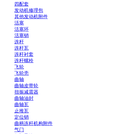
四配套
发动机修理包
其他发动机附件
活塞
活塞环
活塞销
连杆
连杆瓦
连杆衬套
连杆螺栓
飞轮
飞轮壳
曲轴
曲轴皮带轮
扭振减震器
曲轴油封
曲轴瓦
止推瓦
定位销
曲柄连杆机构附件
气门