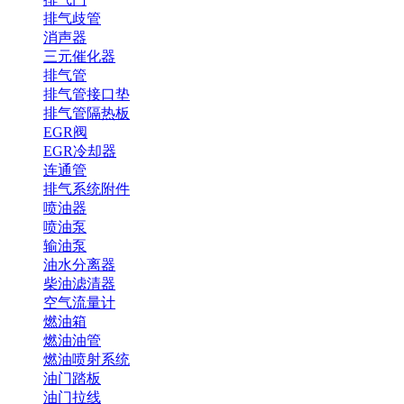
排气歧管
消声器
三元催化器
排气管
排气管接口垫
排气管隔热板
EGR阀
EGR冷却器
连通管
排气系统附件
喷油器
喷油泵
输油泵
油水分离器
柴油滤清器
空气流量计
燃油箱
燃油油管
燃油喷射系统
油门踏板
油门拉线