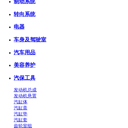
制动系统
转向系统
电器
车身及驾驶室
汽车用品
美容养护
汽保工具
发动机总成
发动机悬置
汽缸体
汽缸盖
汽缸垫
汽缸套
齿轮室组