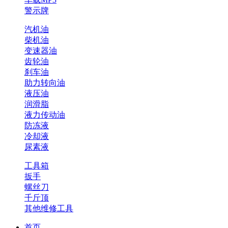
警示牌
汽机油
柴机油
变速器油
齿轮油
刹车油
助力转向油
液压油
润滑脂
液力传动油
防冻液
冷却液
尿素液
工具箱
扳手
螺丝刀
千斤顶
其他维修工具
首页