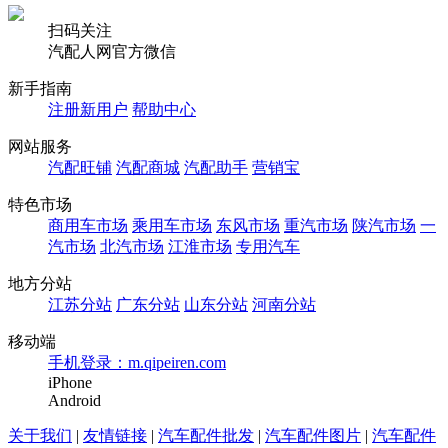
扫码关注
汽配人网官方微信
新手指南
注册新用户
帮助中心
网站服务
汽配旺铺
汽配商城
汽配助手
营销宝
特色市场
商用车市场
乘用车市场
东风市场
重汽市场
陕汽市场
一
汽市场
北汽市场
江淮市场
专用汽车
地方分站
江苏分站
广东分站
山东分站
河南分站
移动端
手机登录：m.qipeiren.com
iPhone
Android
关于我们
|
友情链接
|
汽车配件批发
|
汽车配件图片
|
汽车配件