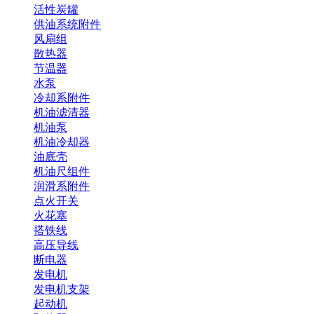
活性炭罐
供油系统附件
风扇组
散热器
节温器
水泵
冷却系附件
机油滤清器
机油泵
机油冷却器
油底壳
机油尺组件
润滑系附件
点火开关
火花塞
搭铁线
高压导线
断电器
发电机
发电机支架
起动机