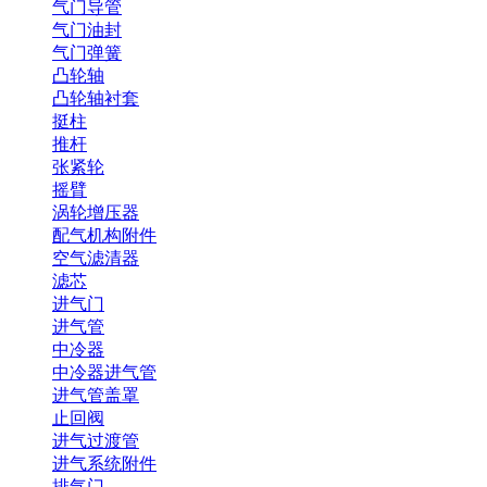
气门导管
气门油封
气门弹簧
凸轮轴
凸轮轴衬套
挺柱
推杆
张紧轮
摇臂
涡轮增压器
配气机构附件
空气滤清器
滤芯
进气门
进气管
中冷器
中冷器进气管
进气管盖罩
止回阀
进气过渡管
进气系统附件
排气门