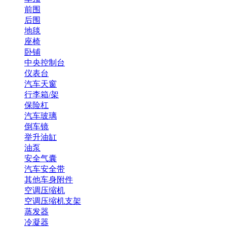
前围
后围
地毯
座椅
卧铺
中央控制台
仪表台
汽车天窗
行李箱/架
保险杠
汽车玻璃
倒车镜
举升油缸
油泵
安全气囊
汽车安全带
其他车身附件
空调压缩机
空调压缩机支架
蒸发器
冷凝器