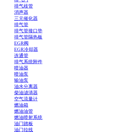
排气歧管
消声器
三元催化器
排气管
排气管接口垫
排气管隔热板
EGR阀
EGR冷却器
连通管
排气系统附件
喷油器
喷油泵
输油泵
油水分离器
柴油滤清器
空气流量计
燃油箱
燃油油管
燃油喷射系统
油门踏板
油门拉线