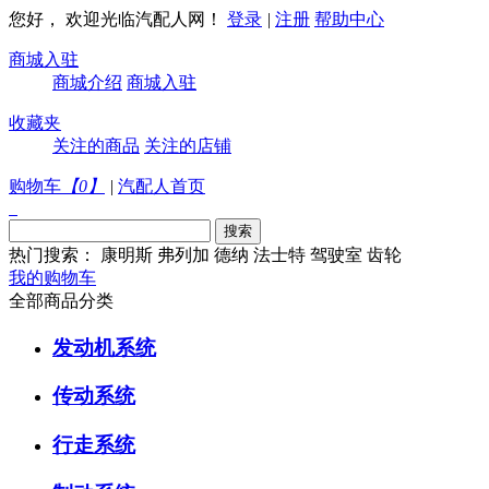
您好， 欢迎光临汽配人网！
登录
|
注册
帮助中心
商城入驻
商城介绍
商城入驻
收藏夹
关注的商品
关注的店铺
购物车
【
0
】
|
汽配人首页
热门搜索：
康明斯
弗列加
德纳
法士特
驾驶室
齿轮
我的购物车
全部商品分类
发动机系统
传动系统
行走系统