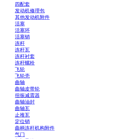
四配套
发动机修理包
其他发动机附件
活塞
活塞环
活塞销
连杆
连杆瓦
连杆衬套
连杆螺栓
飞轮
飞轮壳
曲轴
曲轴皮带轮
扭振减震器
曲轴油封
曲轴瓦
止推瓦
定位销
曲柄连杆机构附件
气门