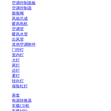
空调控制面板
空调控制器
膨胀阀
风箱总成
暖风电机
空调管
暖风水管
出风管
其他空调附件
门控灯
室内灯
大灯
尾灯
边灯
雾灯
转向灯
保险杠灯
座套
电源转换器
车载CD机
车载MP3