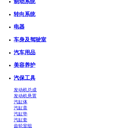
制动系统
转向系统
电器
车身及驾驶室
汽车用品
美容养护
汽保工具
发动机总成
发动机悬置
汽缸体
汽缸盖
汽缸垫
汽缸套
齿轮室组