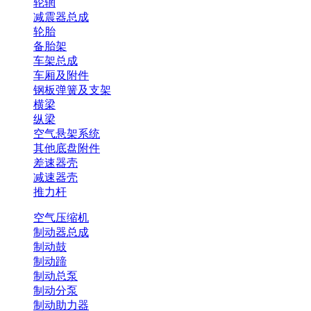
轮辋
减震器总成
轮胎
备胎架
车架总成
车厢及附件
钢板弹簧及支架
横梁
纵梁
空气悬架系统
其他底盘附件
差速器壳
减速器壳
推力杆
空气压缩机
制动器总成
制动鼓
制动蹄
制动总泵
制动分泵
制动助力器