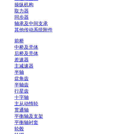
操纵机构
取力器
同步器
轴承及中间支承
其他传动系统附件
前桥
中桥及壳体
后桥及壳体
差速器
主减速器
半轴
盆角齿
半轴齿
行星齿
十字轴
主从动惰轮
贯通轴
平衡轴及支架
平衡轴衬套
轮毂