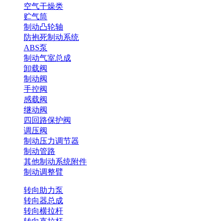
空气干燥类
贮气筒
制动凸轮轴
防抱死制动系统
ABS泵
制动气室总成
卸载阀
制动阀
手控阀
感载阀
继动阀
四回路保护阀
调压阀
制动压力调节器
制动管路
其他制动系统附件
制动调整臂
转向助力泵
转向器总成
转向横拉杆