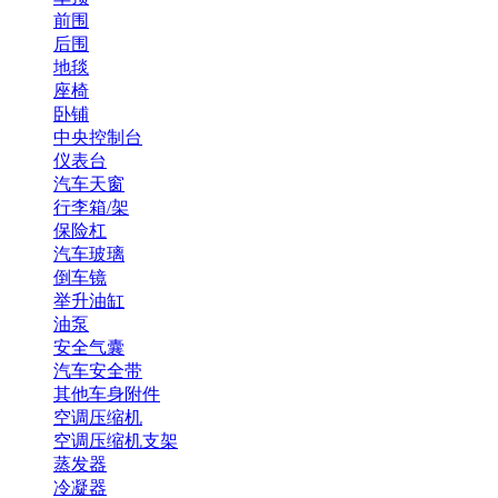
前围
后围
地毯
座椅
卧铺
中央控制台
仪表台
汽车天窗
行李箱/架
保险杠
汽车玻璃
倒车镜
举升油缸
油泵
安全气囊
汽车安全带
其他车身附件
空调压缩机
空调压缩机支架
蒸发器
冷凝器