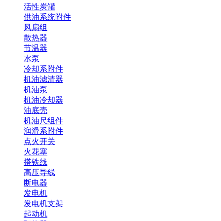
活性炭罐
供油系统附件
风扇组
散热器
节温器
水泵
冷却系附件
机油滤清器
机油泵
机油冷却器
油底壳
机油尺组件
润滑系附件
点火开关
火花塞
搭铁线
高压导线
断电器
发电机
发电机支架
起动机