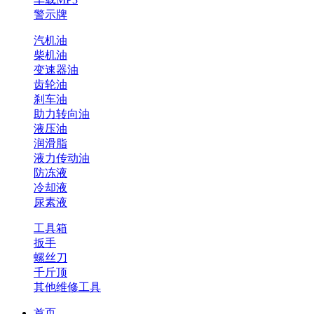
警示牌
汽机油
柴机油
变速器油
齿轮油
刹车油
助力转向油
液压油
润滑脂
液力传动油
防冻液
冷却液
尿素液
工具箱
扳手
螺丝刀
千斤顶
其他维修工具
首页