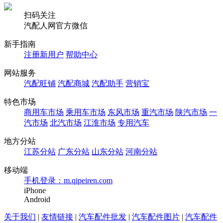
扫码关注
汽配人网官方微信
新手指南
注册新用户
帮助中心
网站服务
汽配旺铺
汽配商城
汽配助手
营销宝
特色市场
商用车市场
乘用车市场
东风市场
重汽市场
陕汽市场
一
汽市场
北汽市场
江淮市场
专用汽车
地方分站
江苏分站
广东分站
山东分站
河南分站
移动端
手机登录：m.qipeiren.com
iPhone
Android
关于我们
|
友情链接
|
汽车配件批发
|
汽车配件图片
|
汽车配件