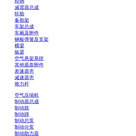
轮辋
减震器总成
轮胎
备胎架
车架总成
车厢及附件
钢板弹簧及支架
横梁
纵梁
空气悬架系统
其他底盘附件
差速器壳
减速器壳
推力杆
空气压缩机
制动器总成
制动鼓
制动蹄
制动总泵
制动分泵
制动助力器