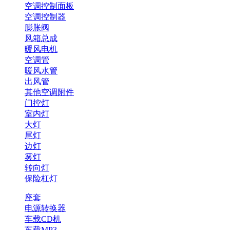
空调控制面板
空调控制器
膨胀阀
风箱总成
暖风电机
空调管
暖风水管
出风管
其他空调附件
门控灯
室内灯
大灯
尾灯
边灯
雾灯
转向灯
保险杠灯
座套
电源转换器
车载CD机
车载MP3