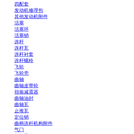
四配套
发动机修理包
其他发动机附件
活塞
活塞环
活塞销
连杆
连杆瓦
连杆衬套
连杆螺栓
飞轮
飞轮壳
曲轴
曲轴皮带轮
扭振减震器
曲轴油封
曲轴瓦
止推瓦
定位销
曲柄连杆机构附件
气门