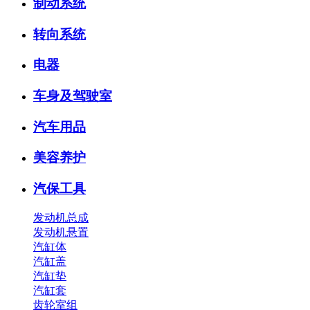
制动系统
转向系统
电器
车身及驾驶室
汽车用品
美容养护
汽保工具
发动机总成
发动机悬置
汽缸体
汽缸盖
汽缸垫
汽缸套
齿轮室组