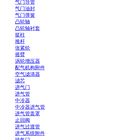
气门导管
气门油封
气门弹簧
凸轮轴
凸轮轴衬套
挺柱
推杆
张紧轮
摇臂
涡轮增压器
配气机构附件
空气滤清器
滤芯
进气门
进气管
中冷器
中冷器进气管
进气管盖罩
止回阀
进气过渡管
进气系统附件
排气门