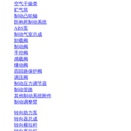
空气干燥类
贮气筒
制动凸轮轴
防抱死制动系统
ABS泵
制动气室总成
卸载阀
制动阀
手控阀
感载阀
继动阀
四回路保护阀
调压阀
制动压力调节器
制动管路
其他制动系统附件
制动调整臂
转向助力泵
转向器总成
转向横拉杆