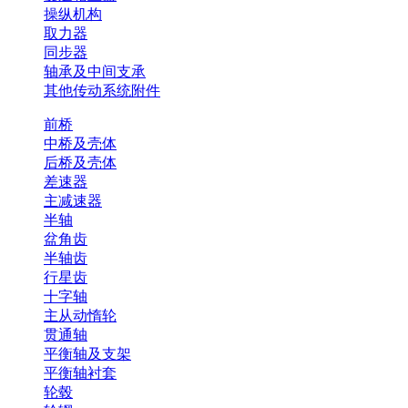
操纵机构
取力器
同步器
轴承及中间支承
其他传动系统附件
前桥
中桥及壳体
后桥及壳体
差速器
主减速器
半轴
盆角齿
半轴齿
行星齿
十字轴
主从动惰轮
贯通轴
平衡轴及支架
平衡轴衬套
轮毂