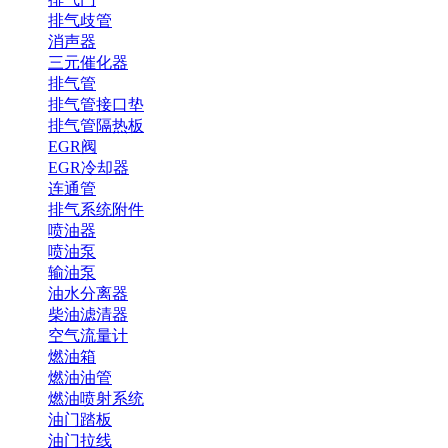
排气歧管
消声器
三元催化器
排气管
排气管接口垫
排气管隔热板
EGR阀
EGR冷却器
连通管
排气系统附件
喷油器
喷油泵
输油泵
油水分离器
柴油滤清器
空气流量计
燃油箱
燃油油管
燃油喷射系统
油门踏板
油门拉线