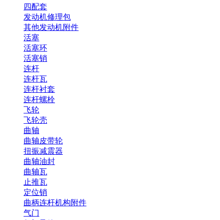
四配套
发动机修理包
其他发动机附件
活塞
活塞环
活塞销
连杆
连杆瓦
连杆衬套
连杆螺栓
飞轮
飞轮壳
曲轴
曲轴皮带轮
扭振减震器
曲轴油封
曲轴瓦
止推瓦
定位销
曲柄连杆机构附件
气门