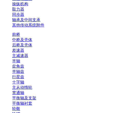
操纵机构
取力器
同步器
轴承及中间支承
其他传动系统附件
前桥
中桥及壳体
后桥及壳体
差速器
主减速器
半轴
盆角齿
半轴齿
行星齿
十字轴
主从动惰轮
贯通轴
平衡轴及支架
平衡轴衬套
轮毂