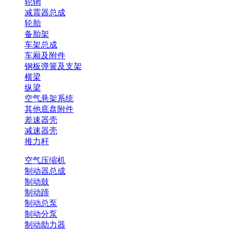
轮辋
减震器总成
轮胎
备胎架
车架总成
车厢及附件
钢板弹簧及支架
横梁
纵梁
空气悬架系统
其他底盘附件
差速器壳
减速器壳
推力杆
空气压缩机
制动器总成
制动鼓
制动蹄
制动总泵
制动分泵
制动助力器