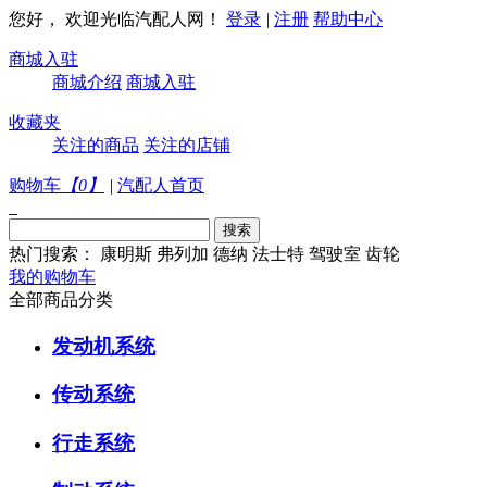
您好， 欢迎光临汽配人网！
登录
|
注册
帮助中心
商城入驻
商城介绍
商城入驻
收藏夹
关注的商品
关注的店铺
购物车
【
0
】
|
汽配人首页
热门搜索：
康明斯
弗列加
德纳
法士特
驾驶室
齿轮
我的购物车
全部商品分类
发动机系统
传动系统
行走系统