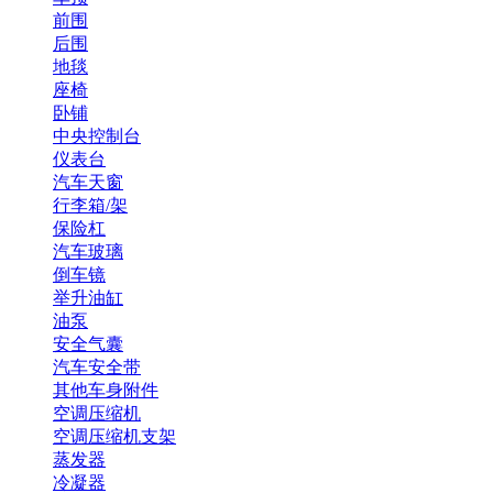
前围
后围
地毯
座椅
卧铺
中央控制台
仪表台
汽车天窗
行李箱/架
保险杠
汽车玻璃
倒车镜
举升油缸
油泵
安全气囊
汽车安全带
其他车身附件
空调压缩机
空调压缩机支架
蒸发器
冷凝器