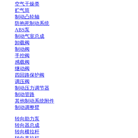
空气干燥类
贮气筒
制动凸轮轴
防抱死制动系统
ABS泵
制动气室总成
卸载阀
制动阀
手控阀
感载阀
继动阀
四回路保护阀
调压阀
制动压力调节器
制动管路
其他制动系统附件
制动调整臂
转向助力泵
转向器总成
转向横拉杆