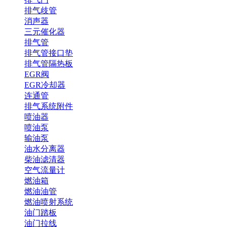
排气歧管
消声器
三元催化器
排气管
排气管接口垫
排气管隔热板
EGR阀
EGR冷却器
连通管
排气系统附件
喷油器
喷油泵
输油泵
油水分离器
柴油滤清器
空气流量计
燃油箱
燃油油管
燃油喷射系统
油门踏板
油门拉线