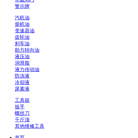
警示牌
汽机油
柴机油
变速器油
齿轮油
刹车油
助力转向油
液压油
润滑脂
液力传动油
防冻液
冷却液
尿素液
工具箱
扳手
螺丝刀
千斤顶
其他维修工具
首页