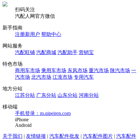
扫码关注
汽配人网官方微信
新手指南
注册新用户
帮助中心
网站服务
汽配旺铺
汽配商城
汽配助手
营销宝
特色市场
商用车市场
乘用车市场
东风市场
重汽市场
陕汽市场
一
汽市场
北汽市场
江淮市场
专用汽车
地方分站
江苏分站
广东分站
山东分站
河南分站
移动端
手机登录：m.qipeiren.com
iPhone
Android
关于我们
|
友情链接
|
汽车配件批发
|
汽车配件图片
|
汽车配件