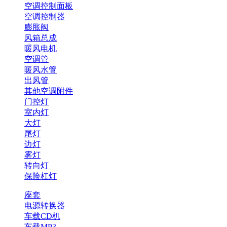
空调控制面板
空调控制器
膨胀阀
风箱总成
暖风电机
空调管
暖风水管
出风管
其他空调附件
门控灯
室内灯
大灯
尾灯
边灯
雾灯
转向灯
保险杠灯
座套
电源转换器
车载CD机
车载MP3