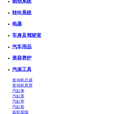
制动系统
转向系统
电器
车身及驾驶室
汽车用品
美容养护
汽保工具
发动机总成
发动机悬置
汽缸体
汽缸盖
汽缸垫
汽缸套
齿轮室组