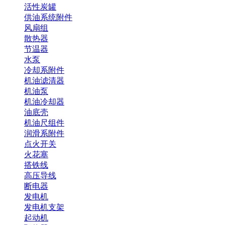
活性炭罐
供油系统附件
风扇组
散热器
节温器
水泵
冷却系附件
机油滤清器
机油泵
机油冷却器
油底壳
机油尺组件
润滑系附件
点火开关
火花塞
搭铁线
高压导线
断电器
发电机
发电机支架
起动机