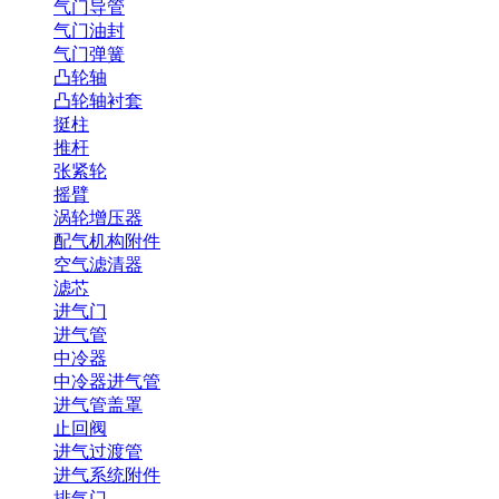
气门导管
气门油封
气门弹簧
凸轮轴
凸轮轴衬套
挺柱
推杆
张紧轮
摇臂
涡轮增压器
配气机构附件
空气滤清器
滤芯
进气门
进气管
中冷器
中冷器进气管
进气管盖罩
止回阀
进气过渡管
进气系统附件
排气门