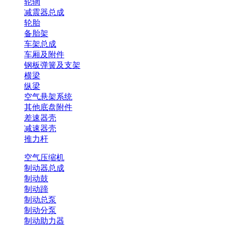
轮辋
减震器总成
轮胎
备胎架
车架总成
车厢及附件
钢板弹簧及支架
横梁
纵梁
空气悬架系统
其他底盘附件
差速器壳
减速器壳
推力杆
空气压缩机
制动器总成
制动鼓
制动蹄
制动总泵
制动分泵
制动助力器