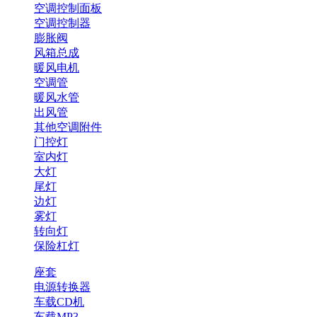
空调控制面板
空调控制器
膨胀阀
风箱总成
暖风电机
空调管
暖风水管
出风管
其他空调附件
门控灯
室内灯
大灯
尾灯
边灯
雾灯
转向灯
保险杠灯
座套
电源转换器
车载CD机
车载MP3