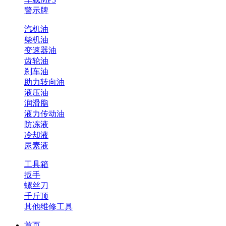
警示牌
汽机油
柴机油
变速器油
齿轮油
刹车油
助力转向油
液压油
润滑脂
液力传动油
防冻液
冷却液
尿素液
工具箱
扳手
螺丝刀
千斤顶
其他维修工具
首页