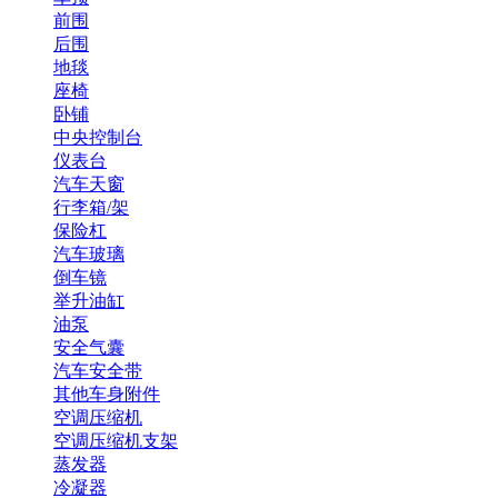
前围
后围
地毯
座椅
卧铺
中央控制台
仪表台
汽车天窗
行李箱/架
保险杠
汽车玻璃
倒车镜
举升油缸
油泵
安全气囊
汽车安全带
其他车身附件
空调压缩机
空调压缩机支架
蒸发器
冷凝器