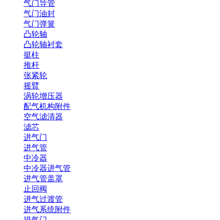
气门导管
气门油封
气门弹簧
凸轮轴
凸轮轴衬套
挺柱
推杆
张紧轮
摇臂
涡轮增压器
配气机构附件
空气滤清器
滤芯
进气门
进气管
中冷器
中冷器进气管
进气管盖罩
止回阀
进气过渡管
进气系统附件
排气门