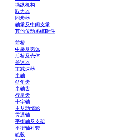
操纵机构
取力器
同步器
轴承及中间支承
其他传动系统附件
前桥
中桥及壳体
后桥及壳体
差速器
主减速器
半轴
盆角齿
半轴齿
行星齿
十字轴
主从动惰轮
贯通轴
平衡轴及支架
平衡轴衬套
轮毂