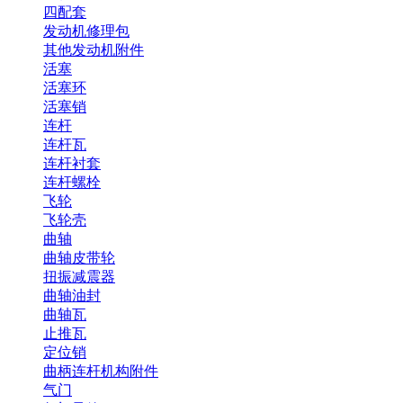
四配套
发动机修理包
其他发动机附件
活塞
活塞环
活塞销
连杆
连杆瓦
连杆衬套
连杆螺栓
飞轮
飞轮壳
曲轴
曲轴皮带轮
扭振减震器
曲轴油封
曲轴瓦
止推瓦
定位销
曲柄连杆机构附件
气门