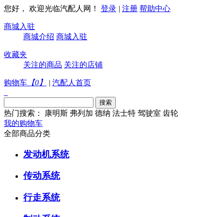
您好， 欢迎光临汽配人网！
登录
|
注册
帮助中心
商城入驻
商城介绍
商城入驻
收藏夹
关注的商品
关注的店铺
购物车
【
0
】
|
汽配人首页
热门搜索：
康明斯
弗列加
德纳
法士特
驾驶室
齿轮
我的购物车
全部商品分类
发动机系统
传动系统
行走系统