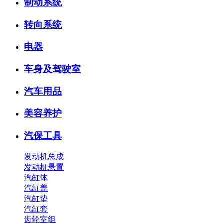
制动系统
转向系统
电器
车身及驾驶室
汽车用品
美容养护
汽保工具
发动机总成
发动机悬置
汽缸体
汽缸盖
汽缸垫
汽缸套
齿轮室组