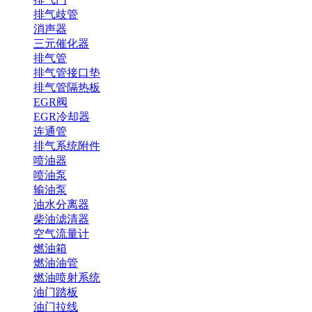
排气歧管
消声器
三元催化器
排气管
排气管接口垫
排气管隔热板
EGR阀
EGR冷却器
连通管
排气系统附件
喷油器
喷油泵
输油泵
油水分离器
柴油滤清器
空气流量计
燃油箱
燃油油管
燃油喷射系统
油门踏板
油门拉线