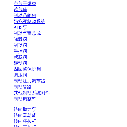
空气干燥类
贮气筒
制动凸轮轴
防抱死制动系统
ABS泵
制动气室总成
卸载阀
制动阀
手控阀
感载阀
继动阀
四回路保护阀
调压阀
制动压力调节器
制动管路
其他制动系统附件
制动调整臂
转向助力泵
转向器总成
转向横拉杆