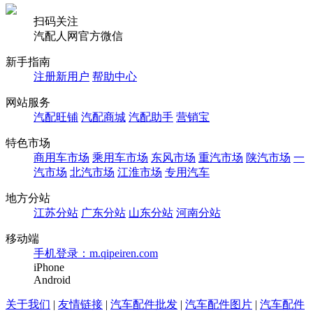
扫码关注
汽配人网官方微信
新手指南
注册新用户
帮助中心
网站服务
汽配旺铺
汽配商城
汽配助手
营销宝
特色市场
商用车市场
乘用车市场
东风市场
重汽市场
陕汽市场
一
汽市场
北汽市场
江淮市场
专用汽车
地方分站
江苏分站
广东分站
山东分站
河南分站
移动端
手机登录：m.qipeiren.com
iPhone
Android
关于我们
|
友情链接
|
汽车配件批发
|
汽车配件图片
|
汽车配件