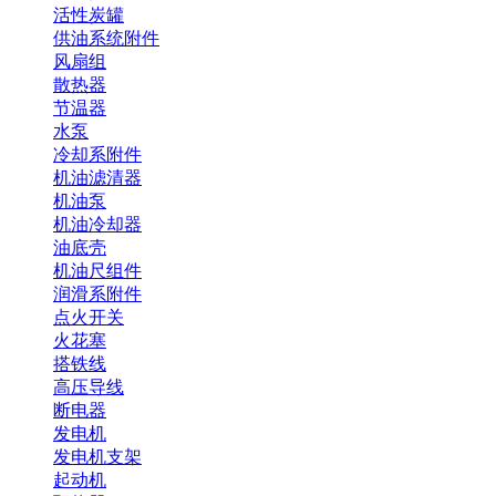
活性炭罐
供油系统附件
风扇组
散热器
节温器
水泵
冷却系附件
机油滤清器
机油泵
机油冷却器
油底壳
机油尺组件
润滑系附件
点火开关
火花塞
搭铁线
高压导线
断电器
发电机
发电机支架
起动机