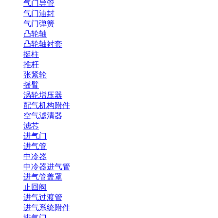
气门导管
气门油封
气门弹簧
凸轮轴
凸轮轴衬套
挺柱
推杆
张紧轮
摇臂
涡轮增压器
配气机构附件
空气滤清器
滤芯
进气门
进气管
中冷器
中冷器进气管
进气管盖罩
止回阀
进气过渡管
进气系统附件
排气门