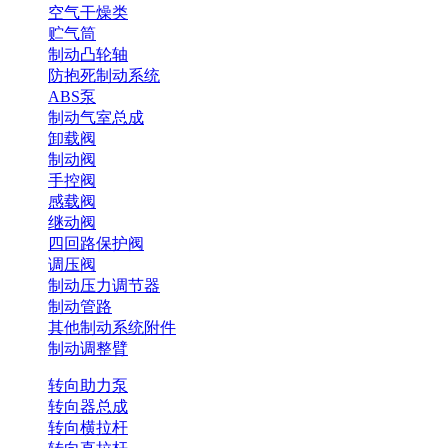
空气干燥类
贮气筒
制动凸轮轴
防抱死制动系统
ABS泵
制动气室总成
卸载阀
制动阀
手控阀
感载阀
继动阀
四回路保护阀
调压阀
制动压力调节器
制动管路
其他制动系统附件
制动调整臂
转向助力泵
转向器总成
转向横拉杆