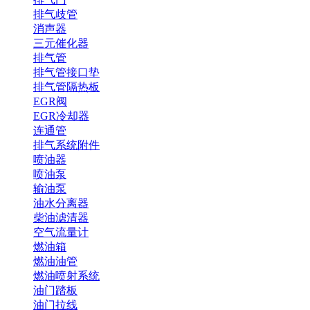
排气歧管
消声器
三元催化器
排气管
排气管接口垫
排气管隔热板
EGR阀
EGR冷却器
连通管
排气系统附件
喷油器
喷油泵
输油泵
油水分离器
柴油滤清器
空气流量计
燃油箱
燃油油管
燃油喷射系统
油门踏板
油门拉线