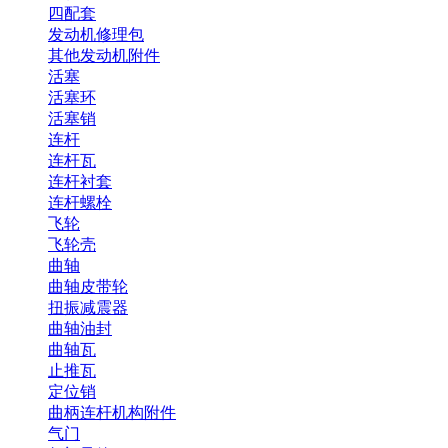
四配套
发动机修理包
其他发动机附件
活塞
活塞环
活塞销
连杆
连杆瓦
连杆衬套
连杆螺栓
飞轮
飞轮壳
曲轴
曲轴皮带轮
扭振减震器
曲轴油封
曲轴瓦
止推瓦
定位销
曲柄连杆机构附件
气门