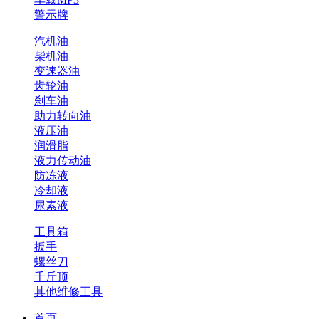
警示牌
汽机油
柴机油
变速器油
齿轮油
刹车油
助力转向油
液压油
润滑脂
液力传动油
防冻液
冷却液
尿素液
工具箱
扳手
螺丝刀
千斤顶
其他维修工具
首页