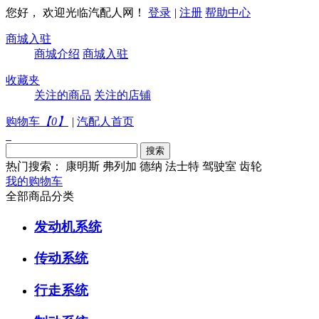
您好， 欢迎光临汽配人网！
登录
|
注册
帮助中心
商城入驻
商城介绍
商城入驻
收藏夹
关注的商品
关注的店铺
购物车
【
0
】
|
汽配人首页
热门搜索：
康明斯
弗列加
德纳
法士特
驾驶室
齿轮
我的购物车
全部商品分类
发动机系统
传动系统
行走系统