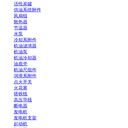
活性炭罐
供油系统附件
风扇组
散热器
节温器
水泵
冷却系附件
机油滤清器
机油泵
机油冷却器
油底壳
机油尺组件
润滑系附件
点火开关
火花塞
搭铁线
高压导线
断电器
发电机
发电机支架
起动机