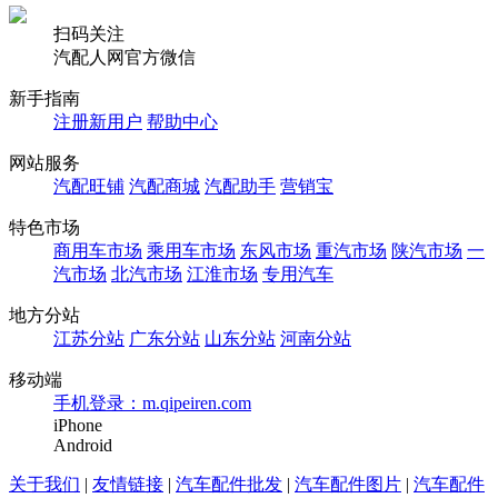
扫码关注
汽配人网官方微信
新手指南
注册新用户
帮助中心
网站服务
汽配旺铺
汽配商城
汽配助手
营销宝
特色市场
商用车市场
乘用车市场
东风市场
重汽市场
陕汽市场
一
汽市场
北汽市场
江淮市场
专用汽车
地方分站
江苏分站
广东分站
山东分站
河南分站
移动端
手机登录：m.qipeiren.com
iPhone
Android
关于我们
|
友情链接
|
汽车配件批发
|
汽车配件图片
|
汽车配件