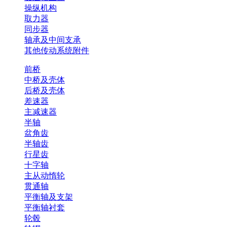
操纵机构
取力器
同步器
轴承及中间支承
其他传动系统附件
前桥
中桥及壳体
后桥及壳体
差速器
主减速器
半轴
盆角齿
半轴齿
行星齿
十字轴
主从动惰轮
贯通轴
平衡轴及支架
平衡轴衬套
轮毂