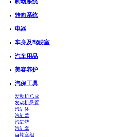
制动系统
转向系统
电器
车身及驾驶室
汽车用品
美容养护
汽保工具
发动机总成
发动机悬置
汽缸体
汽缸盖
汽缸垫
汽缸套
齿轮室组