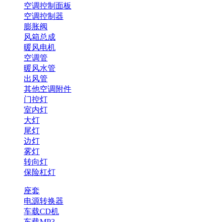
空调控制面板
空调控制器
膨胀阀
风箱总成
暖风电机
空调管
暖风水管
出风管
其他空调附件
门控灯
室内灯
大灯
尾灯
边灯
雾灯
转向灯
保险杠灯
座套
电源转换器
车载CD机
车载MP3