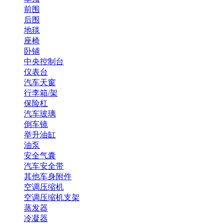
前围
后围
地毯
座椅
卧铺
中央控制台
仪表台
汽车天窗
行李箱/架
保险杠
汽车玻璃
倒车镜
举升油缸
油泵
安全气囊
汽车安全带
其他车身附件
空调压缩机
空调压缩机支架
蒸发器
冷凝器