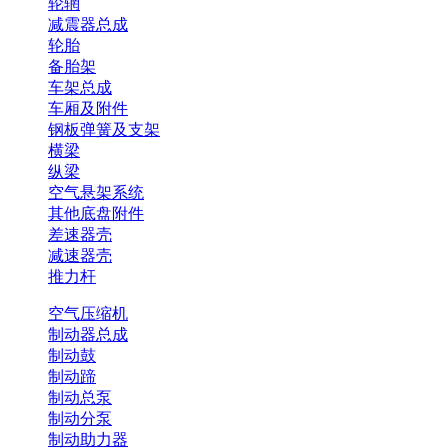
轮辋
减震器总成
轮胎
备胎架
车架总成
车厢及附件
钢板弹簧及支架
横梁
纵梁
空气悬架系统
其他底盘附件
差速器壳
减速器壳
推力杆
空气压缩机
制动器总成
制动鼓
制动蹄
制动总泵
制动分泵
制动助力器