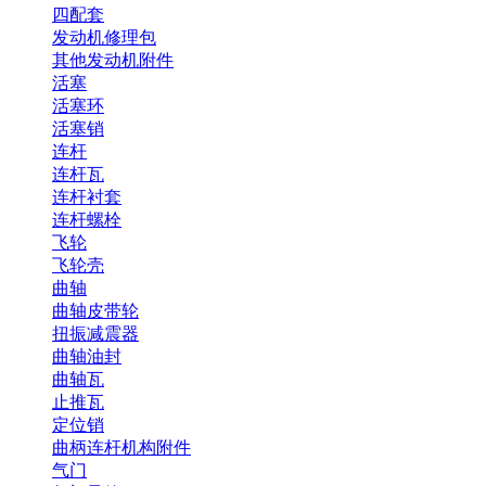
四配套
发动机修理包
其他发动机附件
活塞
活塞环
活塞销
连杆
连杆瓦
连杆衬套
连杆螺栓
飞轮
飞轮壳
曲轴
曲轴皮带轮
扭振减震器
曲轴油封
曲轴瓦
止推瓦
定位销
曲柄连杆机构附件
气门