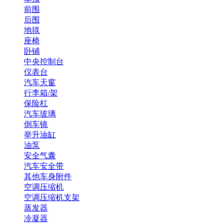
前围
后围
地毯
座椅
卧铺
中央控制台
仪表台
汽车天窗
行李箱/架
保险杠
汽车玻璃
倒车镜
举升油缸
油泵
安全气囊
汽车安全带
其他车身附件
空调压缩机
空调压缩机支架
蒸发器
冷凝器