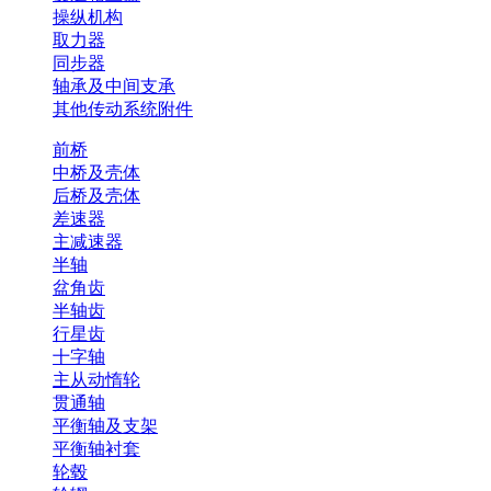
操纵机构
取力器
同步器
轴承及中间支承
其他传动系统附件
前桥
中桥及壳体
后桥及壳体
差速器
主减速器
半轴
盆角齿
半轴齿
行星齿
十字轴
主从动惰轮
贯通轴
平衡轴及支架
平衡轴衬套
轮毂