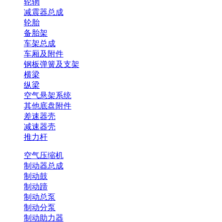
轮辋
减震器总成
轮胎
备胎架
车架总成
车厢及附件
钢板弹簧及支架
横梁
纵梁
空气悬架系统
其他底盘附件
差速器壳
减速器壳
推力杆
空气压缩机
制动器总成
制动鼓
制动蹄
制动总泵
制动分泵
制动助力器