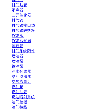
排气歧管
消声器
三元催化器
排气管
排气管接口垫
排气管隔热板
EGR阀
EGR冷却器
连通管
排气系统附件
喷油器
喷油泵
输油泵
油水分离器
柴油滤清器
空气流量计
燃油箱
燃油油管
燃油喷射系统
油门踏板
油门拉线