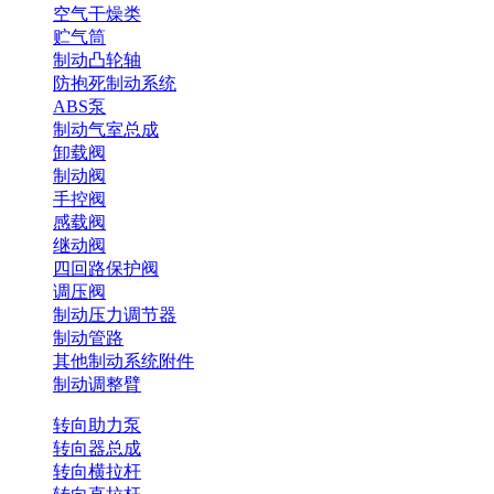
空气干燥类
贮气筒
制动凸轮轴
防抱死制动系统
ABS泵
制动气室总成
卸载阀
制动阀
手控阀
感载阀
继动阀
四回路保护阀
调压阀
制动压力调节器
制动管路
其他制动系统附件
制动调整臂
转向助力泵
转向器总成
转向横拉杆