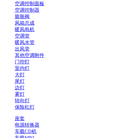
空调控制面板
空调控制器
膨胀阀
风箱总成
暖风电机
空调管
暖风水管
出风管
其他空调附件
门控灯
室内灯
大灯
尾灯
边灯
雾灯
转向灯
保险杠灯
座套
电源转换器
车载CD机
车载MP3