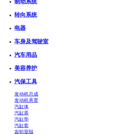
制动系统
转向系统
电器
车身及驾驶室
汽车用品
美容养护
汽保工具
发动机总成
发动机悬置
汽缸体
汽缸盖
汽缸垫
汽缸套
齿轮室组