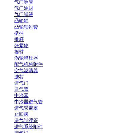
气门导管
气门油封
气门弹簧
凸轮轴
凸轮轴衬套
挺柱
推杆
张紧轮
摇臂
涡轮增压器
配气机构附件
空气滤清器
滤芯
进气门
进气管
中冷器
中冷器进气管
进气管盖罩
止回阀
进气过渡管
进气系统附件
排气门