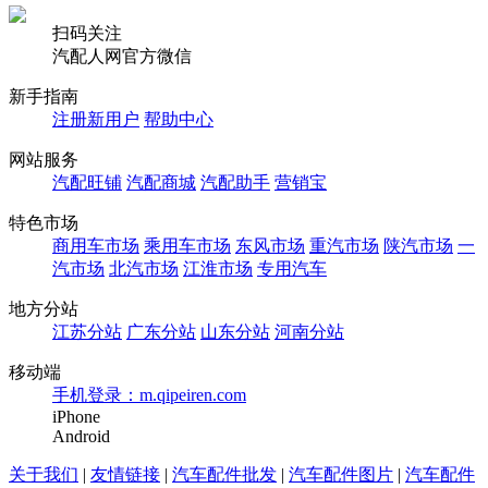
扫码关注
汽配人网官方微信
新手指南
注册新用户
帮助中心
网站服务
汽配旺铺
汽配商城
汽配助手
营销宝
特色市场
商用车市场
乘用车市场
东风市场
重汽市场
陕汽市场
一
汽市场
北汽市场
江淮市场
专用汽车
地方分站
江苏分站
广东分站
山东分站
河南分站
移动端
手机登录：m.qipeiren.com
iPhone
Android
关于我们
|
友情链接
|
汽车配件批发
|
汽车配件图片
|
汽车配件