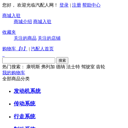
您好， 欢迎光临汽配人网！
登录
|
注册
帮助中心
商城入驻
商城介绍
商城入驻
收藏夹
关注的商品
关注的店铺
购物车
【
0
】
|
汽配人首页
热门搜索：
康明斯
弗列加
德纳
法士特
驾驶室
齿轮
我的购物车
全部商品分类
发动机系统
传动系统
行走系统