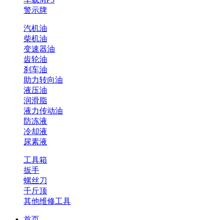
警示牌
汽机油
柴机油
变速器油
齿轮油
刹车油
助力转向油
液压油
润滑脂
液力传动油
防冻液
冷却液
尿素液
工具箱
扳手
螺丝刀
千斤顶
其他维修工具
首页