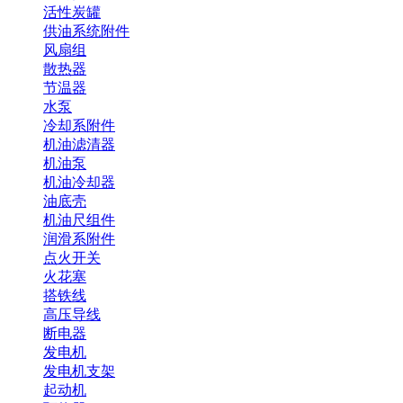
活性炭罐
供油系统附件
风扇组
散热器
节温器
水泵
冷却系附件
机油滤清器
机油泵
机油冷却器
油底壳
机油尺组件
润滑系附件
点火开关
火花塞
搭铁线
高压导线
断电器
发电机
发电机支架
起动机