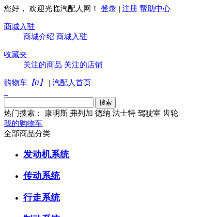
您好， 欢迎光临汽配人网！
登录
|
注册
帮助中心
商城入驻
商城介绍
商城入驻
收藏夹
关注的商品
关注的店铺
购物车
【
0
】
|
汽配人首页
热门搜索：
康明斯
弗列加
德纳
法士特
驾驶室
齿轮
我的购物车
全部商品分类
发动机系统
传动系统
行走系统