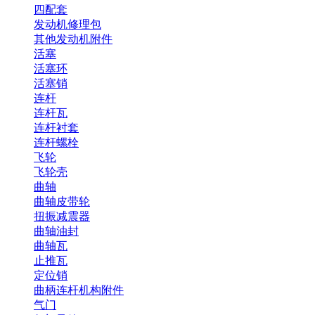
四配套
发动机修理包
其他发动机附件
活塞
活塞环
活塞销
连杆
连杆瓦
连杆衬套
连杆螺栓
飞轮
飞轮壳
曲轴
曲轴皮带轮
扭振减震器
曲轴油封
曲轴瓦
止推瓦
定位销
曲柄连杆机构附件
气门