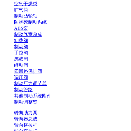
空气干燥类
贮气筒
制动凸轮轴
防抱死制动系统
ABS泵
制动气室总成
卸载阀
制动阀
手控阀
感载阀
继动阀
四回路保护阀
调压阀
制动压力调节器
制动管路
其他制动系统附件
制动调整臂
转向助力泵
转向器总成
转向横拉杆