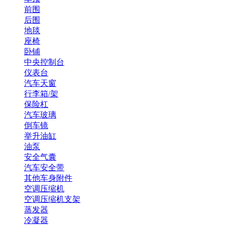
前围
后围
地毯
座椅
卧铺
中央控制台
仪表台
汽车天窗
行李箱/架
保险杠
汽车玻璃
倒车镜
举升油缸
油泵
安全气囊
汽车安全带
其他车身附件
空调压缩机
空调压缩机支架
蒸发器
冷凝器