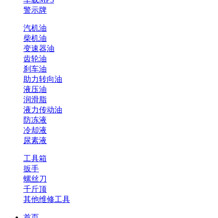
警示牌
汽机油
柴机油
变速器油
齿轮油
刹车油
助力转向油
液压油
润滑脂
液力传动油
防冻液
冷却液
尿素液
工具箱
扳手
螺丝刀
千斤顶
其他维修工具
首页