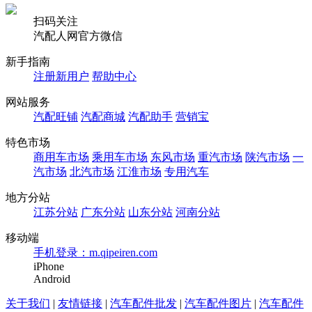
扫码关注
汽配人网官方微信
新手指南
注册新用户
帮助中心
网站服务
汽配旺铺
汽配商城
汽配助手
营销宝
特色市场
商用车市场
乘用车市场
东风市场
重汽市场
陕汽市场
一
汽市场
北汽市场
江淮市场
专用汽车
地方分站
江苏分站
广东分站
山东分站
河南分站
移动端
手机登录：m.qipeiren.com
iPhone
Android
关于我们
|
友情链接
|
汽车配件批发
|
汽车配件图片
|
汽车配件