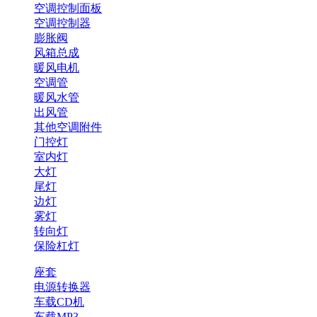
空调控制面板
空调控制器
膨胀阀
风箱总成
暖风电机
空调管
暖风水管
出风管
其他空调附件
门控灯
室内灯
大灯
尾灯
边灯
雾灯
转向灯
保险杠灯
座套
电源转换器
车载CD机
车载MP3