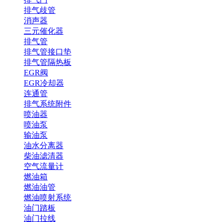
排气歧管
消声器
三元催化器
排气管
排气管接口垫
排气管隔热板
EGR阀
EGR冷却器
连通管
排气系统附件
喷油器
喷油泵
输油泵
油水分离器
柴油滤清器
空气流量计
燃油箱
燃油油管
燃油喷射系统
油门踏板
油门拉线