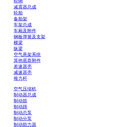
轮辋
减震器总成
轮胎
备胎架
车架总成
车厢及附件
钢板弹簧及支架
横梁
纵梁
空气悬架系统
其他底盘附件
差速器壳
减速器壳
推力杆
空气压缩机
制动器总成
制动鼓
制动蹄
制动总泵
制动分泵
制动助力器