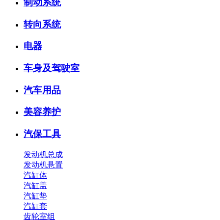
制动系统
转向系统
电器
车身及驾驶室
汽车用品
美容养护
汽保工具
发动机总成
发动机悬置
汽缸体
汽缸盖
汽缸垫
汽缸套
齿轮室组