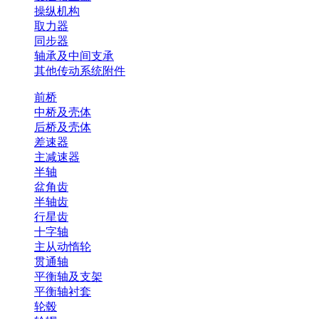
操纵机构
取力器
同步器
轴承及中间支承
其他传动系统附件
前桥
中桥及壳体
后桥及壳体
差速器
主减速器
半轴
盆角齿
半轴齿
行星齿
十字轴
主从动惰轮
贯通轴
平衡轴及支架
平衡轴衬套
轮毂