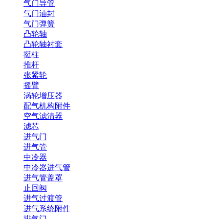
气门导管
气门油封
气门弹簧
凸轮轴
凸轮轴衬套
挺柱
推杆
张紧轮
摇臂
涡轮增压器
配气机构附件
空气滤清器
滤芯
进气门
进气管
中冷器
中冷器进气管
进气管盖罩
止回阀
进气过渡管
进气系统附件
排气门