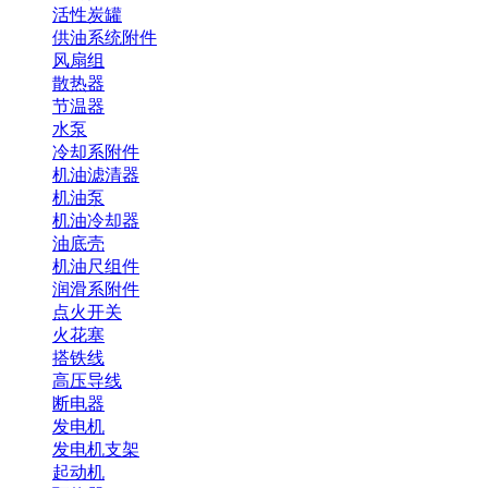
活性炭罐
供油系统附件
风扇组
散热器
节温器
水泵
冷却系附件
机油滤清器
机油泵
机油冷却器
油底壳
机油尺组件
润滑系附件
点火开关
火花塞
搭铁线
高压导线
断电器
发电机
发电机支架
起动机