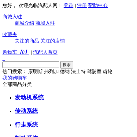
您好， 欢迎光临汽配人网！
登录
|
注册
帮助中心
商城入驻
商城介绍
商城入驻
收藏夹
关注的商品
关注的店铺
购物车
【
0
】
|
汽配人首页
热门搜索：
康明斯
弗列加
德纳
法士特
驾驶室
齿轮
我的购物车
全部商品分类
发动机系统
传动系统
行走系统