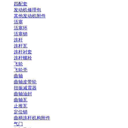
四配套
发动机修理包
其他发动机附件
活塞
活塞环
活塞销
连杆
连杆瓦
连杆衬套
连杆螺栓
飞轮
飞轮壳
曲轴
曲轴皮带轮
扭振减震器
曲轴油封
曲轴瓦
止推瓦
定位销
曲柄连杆机构附件
气门