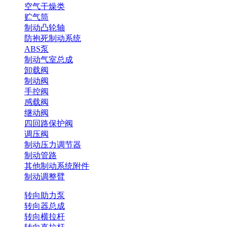
空气干燥类
贮气筒
制动凸轮轴
防抱死制动系统
ABS泵
制动气室总成
卸载阀
制动阀
手控阀
感载阀
继动阀
四回路保护阀
调压阀
制动压力调节器
制动管路
其他制动系统附件
制动调整臂
转向助力泵
转向器总成
转向横拉杆