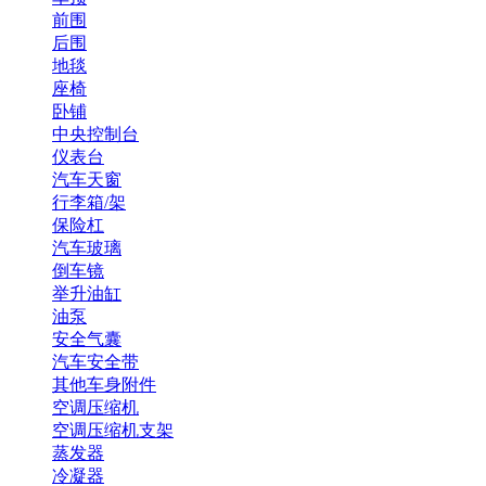
前围
后围
地毯
座椅
卧铺
中央控制台
仪表台
汽车天窗
行李箱/架
保险杠
汽车玻璃
倒车镜
举升油缸
油泵
安全气囊
汽车安全带
其他车身附件
空调压缩机
空调压缩机支架
蒸发器
冷凝器