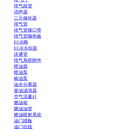
排气歧管
消声器
三元催化器
排气管
排气管接口垫
排气管隔热板
EGR阀
EGR冷却器
连通管
排气系统附件
喷油器
喷油泵
输油泵
油水分离器
柴油滤清器
空气流量计
燃油箱
燃油油管
燃油喷射系统
油门踏板
油门拉线