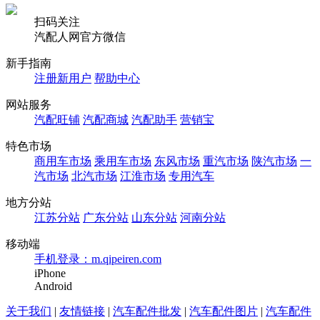
扫码关注
汽配人网官方微信
新手指南
注册新用户
帮助中心
网站服务
汽配旺铺
汽配商城
汽配助手
营销宝
特色市场
商用车市场
乘用车市场
东风市场
重汽市场
陕汽市场
一
汽市场
北汽市场
江淮市场
专用汽车
地方分站
江苏分站
广东分站
山东分站
河南分站
移动端
手机登录：m.qipeiren.com
iPhone
Android
关于我们
|
友情链接
|
汽车配件批发
|
汽车配件图片
|
汽车配件