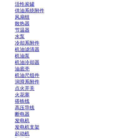
活性炭罐
供油系统附件
风扇组
散热器
节温器
水泵
冷却系附件
机油滤清器
机油泵
机油冷却器
油底壳
机油尺组件
润滑系附件
点火开关
火花塞
搭铁线
高压导线
断电器
发电机
发电机支架
起动机