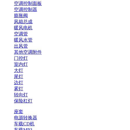
空调控制面板
空调控制器
膨胀阀
风箱总成
暖风电机
空调管
暖风水管
出风管
其他空调附件
门控灯
室内灯
大灯
尾灯
边灯
雾灯
转向灯
保险杠灯
座套
电源转换器
车载CD机
车载MP3