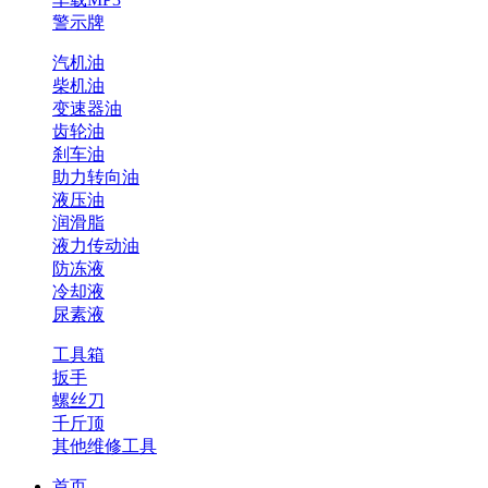
警示牌
汽机油
柴机油
变速器油
齿轮油
刹车油
助力转向油
液压油
润滑脂
液力传动油
防冻液
冷却液
尿素液
工具箱
扳手
螺丝刀
千斤顶
其他维修工具
首页