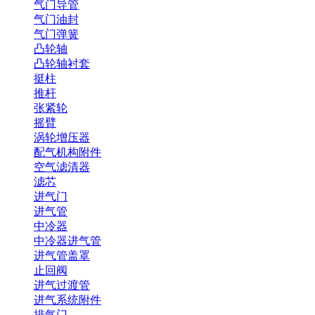
气门导管
气门油封
气门弹簧
凸轮轴
凸轮轴衬套
挺柱
推杆
张紧轮
摇臂
涡轮增压器
配气机构附件
空气滤清器
滤芯
进气门
进气管
中冷器
中冷器进气管
进气管盖罩
止回阀
进气过渡管
进气系统附件
排气门