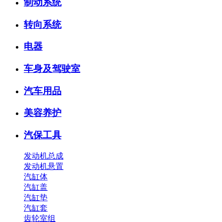
制动系统
转向系统
电器
车身及驾驶室
汽车用品
美容养护
汽保工具
发动机总成
发动机悬置
汽缸体
汽缸盖
汽缸垫
汽缸套
齿轮室组