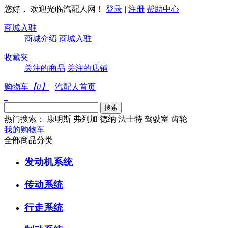
您好， 欢迎光临汽配人网！
登录
|
注册
帮助中心
商城入驻
商城介绍
商城入驻
收藏夹
关注的商品
关注的店铺
购物车
【
0
】
|
汽配人首页
热门搜索：
康明斯
弗列加
德纳
法士特
驾驶室
齿轮
我的购物车
全部商品分类
发动机系统
传动系统
行走系统