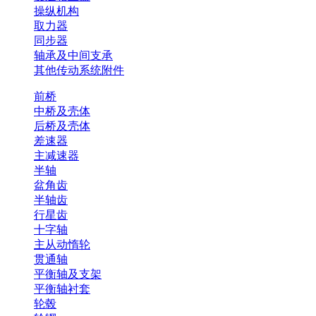
操纵机构
取力器
同步器
轴承及中间支承
其他传动系统附件
前桥
中桥及壳体
后桥及壳体
差速器
主减速器
半轴
盆角齿
半轴齿
行星齿
十字轴
主从动惰轮
贯通轴
平衡轴及支架
平衡轴衬套
轮毂