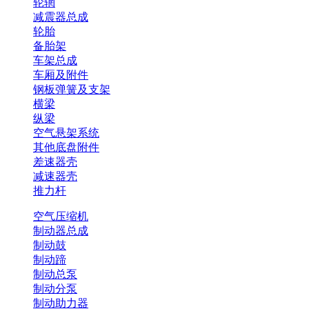
轮辋
减震器总成
轮胎
备胎架
车架总成
车厢及附件
钢板弹簧及支架
横梁
纵梁
空气悬架系统
其他底盘附件
差速器壳
减速器壳
推力杆
空气压缩机
制动器总成
制动鼓
制动蹄
制动总泵
制动分泵
制动助力器