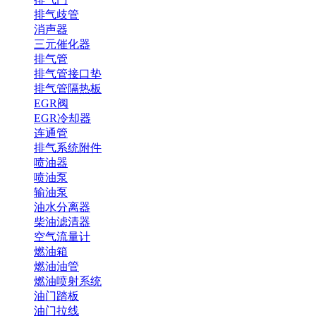
排气歧管
消声器
三元催化器
排气管
排气管接口垫
排气管隔热板
EGR阀
EGR冷却器
连通管
排气系统附件
喷油器
喷油泵
输油泵
油水分离器
柴油滤清器
空气流量计
燃油箱
燃油油管
燃油喷射系统
油门踏板
油门拉线