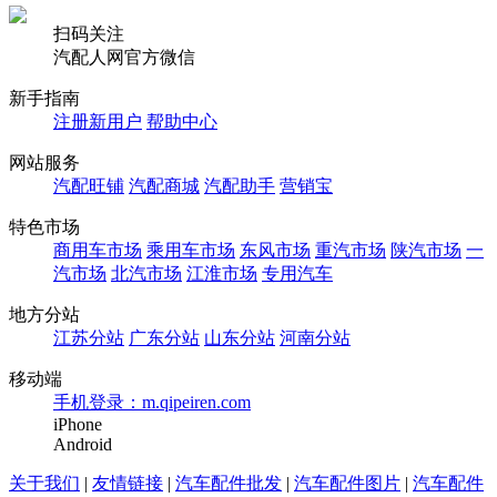
扫码关注
汽配人网官方微信
新手指南
注册新用户
帮助中心
网站服务
汽配旺铺
汽配商城
汽配助手
营销宝
特色市场
商用车市场
乘用车市场
东风市场
重汽市场
陕汽市场
一
汽市场
北汽市场
江淮市场
专用汽车
地方分站
江苏分站
广东分站
山东分站
河南分站
移动端
手机登录：m.qipeiren.com
iPhone
Android
关于我们
|
友情链接
|
汽车配件批发
|
汽车配件图片
|
汽车配件