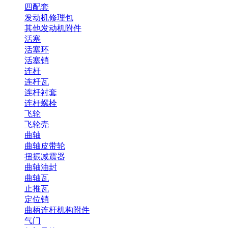
四配套
发动机修理包
其他发动机附件
活塞
活塞环
活塞销
连杆
连杆瓦
连杆衬套
连杆螺栓
飞轮
飞轮壳
曲轴
曲轴皮带轮
扭振减震器
曲轴油封
曲轴瓦
止推瓦
定位销
曲柄连杆机构附件
气门