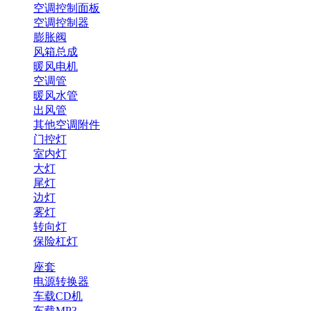
空调控制面板
空调控制器
膨胀阀
风箱总成
暖风电机
空调管
暖风水管
出风管
其他空调附件
门控灯
室内灯
大灯
尾灯
边灯
雾灯
转向灯
保险杠灯
座套
电源转换器
车载CD机
车载MP3