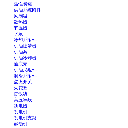
活性炭罐
供油系统附件
风扇组
散热器
节温器
水泵
冷却系附件
机油滤清器
机油泵
机油冷却器
油底壳
机油尺组件
润滑系附件
点火开关
火花塞
搭铁线
高压导线
断电器
发电机
发电机支架
起动机