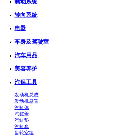
制动系统
转向系统
电器
车身及驾驶室
汽车用品
美容养护
汽保工具
发动机总成
发动机悬置
汽缸体
汽缸盖
汽缸垫
汽缸套
齿轮室组