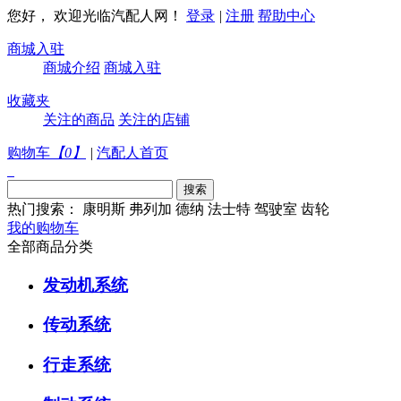
您好， 欢迎光临汽配人网！
登录
|
注册
帮助中心
商城入驻
商城介绍
商城入驻
收藏夹
关注的商品
关注的店铺
购物车
【
0
】
|
汽配人首页
热门搜索：
康明斯
弗列加
德纳
法士特
驾驶室
齿轮
我的购物车
全部商品分类
发动机系统
传动系统
行走系统