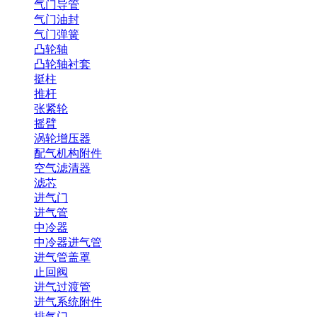
气门导管
气门油封
气门弹簧
凸轮轴
凸轮轴衬套
挺柱
推杆
张紧轮
摇臂
涡轮增压器
配气机构附件
空气滤清器
滤芯
进气门
进气管
中冷器
中冷器进气管
进气管盖罩
止回阀
进气过渡管
进气系统附件
排气门