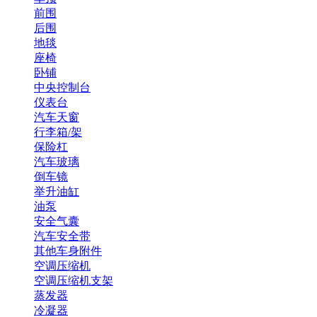
前围
后围
地毯
座椅
卧铺
中央控制台
仪表台
汽车天窗
行李箱/架
保险杠
汽车玻璃
倒车镜
举升油缸
油泵
安全气囊
汽车安全带
其他车身附件
空调压缩机
空调压缩机支架
蒸发器
冷凝器