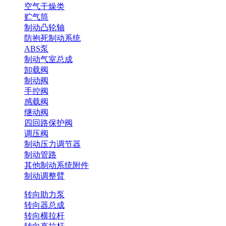
空气干燥类
贮气筒
制动凸轮轴
防抱死制动系统
ABS泵
制动气室总成
卸载阀
制动阀
手控阀
感载阀
继动阀
四回路保护阀
调压阀
制动压力调节器
制动管路
其他制动系统附件
制动调整臂
转向助力泵
转向器总成
转向横拉杆