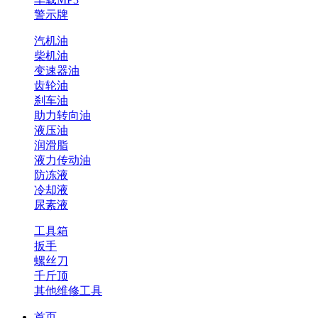
警示牌
汽机油
柴机油
变速器油
齿轮油
刹车油
助力转向油
液压油
润滑脂
液力传动油
防冻液
冷却液
尿素液
工具箱
扳手
螺丝刀
千斤顶
其他维修工具
首页