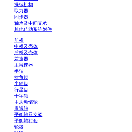
操纵机构
取力器
同步器
轴承及中间支承
其他传动系统附件
前桥
中桥及壳体
后桥及壳体
差速器
主减速器
半轴
盆角齿
半轴齿
行星齿
十字轴
主从动惰轮
贯通轴
平衡轴及支架
平衡轴衬套
轮毂