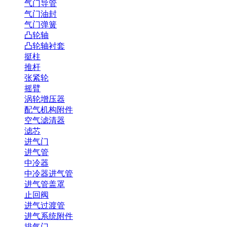
气门导管
气门油封
气门弹簧
凸轮轴
凸轮轴衬套
挺柱
推杆
张紧轮
摇臂
涡轮增压器
配气机构附件
空气滤清器
滤芯
进气门
进气管
中冷器
中冷器进气管
进气管盖罩
止回阀
进气过渡管
进气系统附件
排气门