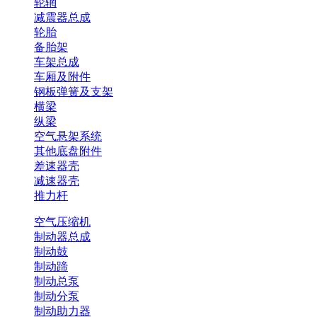
轮辋
减震器总成
轮胎
备胎架
车架总成
车厢及附件
钢板弹簧及支架
横梁
纵梁
空气悬架系统
其他底盘附件
差速器壳
减速器壳
推力杆
空气压缩机
制动器总成
制动鼓
制动蹄
制动总泵
制动分泵
制动助力器