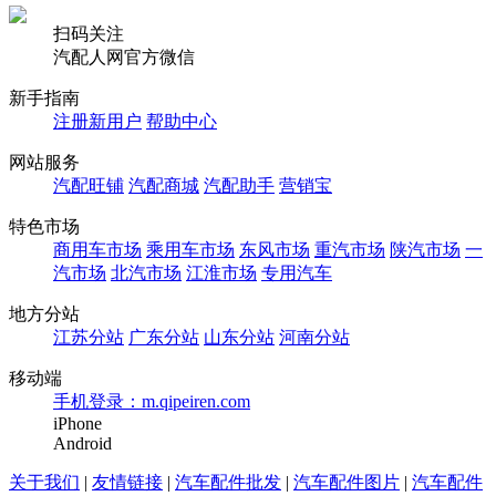
扫码关注
汽配人网官方微信
新手指南
注册新用户
帮助中心
网站服务
汽配旺铺
汽配商城
汽配助手
营销宝
特色市场
商用车市场
乘用车市场
东风市场
重汽市场
陕汽市场
一
汽市场
北汽市场
江淮市场
专用汽车
地方分站
江苏分站
广东分站
山东分站
河南分站
移动端
手机登录：m.qipeiren.com
iPhone
Android
关于我们
|
友情链接
|
汽车配件批发
|
汽车配件图片
|
汽车配件