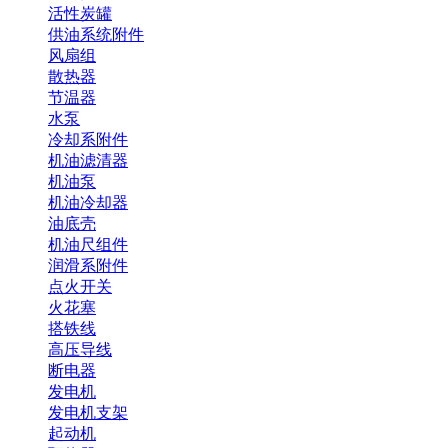
活性炭罐
供油系统附件
风扇组
散热器
节温器
水泵
冷却系附件
机油滤清器
机油泵
机油冷却器
油底壳
机油尺组件
润滑系附件
点火开关
火花塞
搭铁线
高压导线
断电器
发电机
发电机支架
起动机