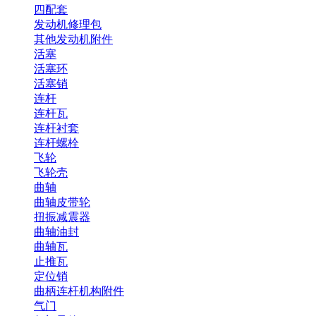
四配套
发动机修理包
其他发动机附件
活塞
活塞环
活塞销
连杆
连杆瓦
连杆衬套
连杆螺栓
飞轮
飞轮壳
曲轴
曲轴皮带轮
扭振减震器
曲轴油封
曲轴瓦
止推瓦
定位销
曲柄连杆机构附件
气门