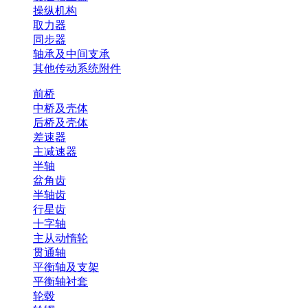
操纵机构
取力器
同步器
轴承及中间支承
其他传动系统附件
前桥
中桥及壳体
后桥及壳体
差速器
主减速器
半轴
盆角齿
半轴齿
行星齿
十字轴
主从动惰轮
贯通轴
平衡轴及支架
平衡轴衬套
轮毂