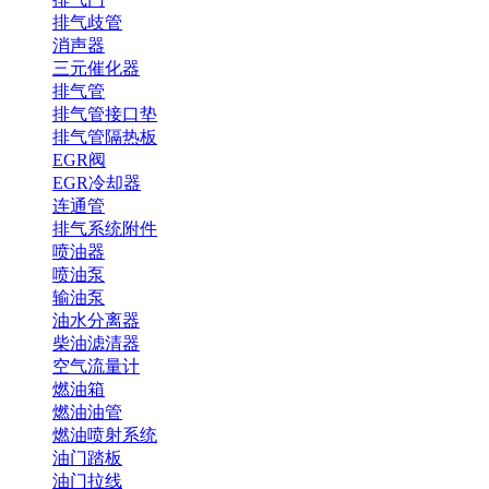
排气歧管
消声器
三元催化器
排气管
排气管接口垫
排气管隔热板
EGR阀
EGR冷却器
连通管
排气系统附件
喷油器
喷油泵
输油泵
油水分离器
柴油滤清器
空气流量计
燃油箱
燃油油管
燃油喷射系统
油门踏板
油门拉线