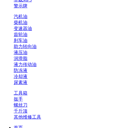
警示牌
汽机油
柴机油
变速器油
齿轮油
刹车油
助力转向油
液压油
润滑脂
液力传动油
防冻液
冷却液
尿素液
工具箱
扳手
螺丝刀
千斤顶
其他维修工具
首页