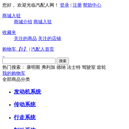
您好， 欢迎光临汽配人网！
登录
|
注册
帮助中心
商城入驻
商城介绍
商城入驻
收藏夹
关注的商品
关注的店铺
购物车
【
0
】
|
汽配人首页
热门搜索：
康明斯
弗列加
德纳
法士特
驾驶室
齿轮
我的购物车
全部商品分类
发动机系统
传动系统
行走系统