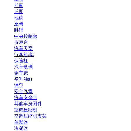
前围
后围
地毯
座椅
卧铺
中央控制台
仪表台
汽车天窗
行李箱/架
保险杠
汽车玻璃
倒车镜
举升油缸
油泵
安全气囊
汽车安全带
其他车身附件
空调压缩机
空调压缩机支架
蒸发器
冷凝器