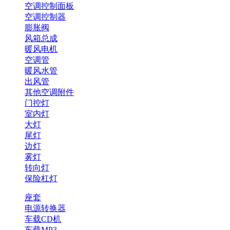
空调控制面板
空调控制器
膨胀阀
风箱总成
暖风电机
空调管
暖风水管
出风管
其他空调附件
门控灯
室内灯
大灯
尾灯
边灯
雾灯
转向灯
保险杠灯
座套
电源转换器
车载CD机
车载MP3