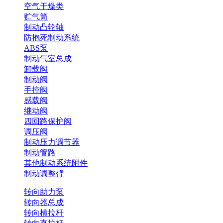
空气干燥类
贮气筒
制动凸轮轴
防抱死制动系统
ABS泵
制动气室总成
卸载阀
制动阀
手控阀
感载阀
继动阀
四回路保护阀
调压阀
制动压力调节器
制动管路
其他制动系统附件
制动调整臂
转向助力泵
转向器总成
转向横拉杆