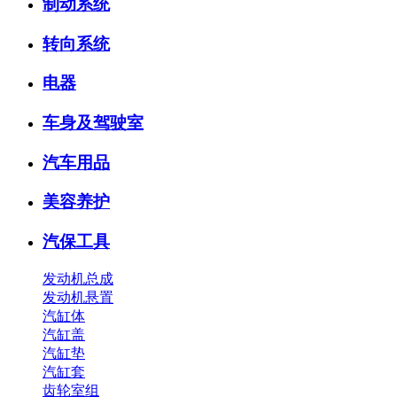
制动系统
转向系统
电器
车身及驾驶室
汽车用品
美容养护
汽保工具
发动机总成
发动机悬置
汽缸体
汽缸盖
汽缸垫
汽缸套
齿轮室组