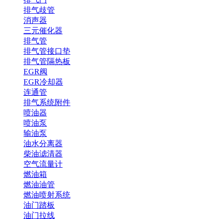
排气歧管
消声器
三元催化器
排气管
排气管接口垫
排气管隔热板
EGR阀
EGR冷却器
连通管
排气系统附件
喷油器
喷油泵
输油泵
油水分离器
柴油滤清器
空气流量计
燃油箱
燃油油管
燃油喷射系统
油门踏板
油门拉线