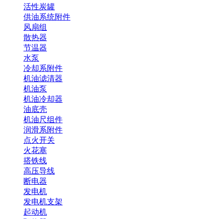
活性炭罐
供油系统附件
风扇组
散热器
节温器
水泵
冷却系附件
机油滤清器
机油泵
机油冷却器
油底壳
机油尺组件
润滑系附件
点火开关
火花塞
搭铁线
高压导线
断电器
发电机
发电机支架
起动机