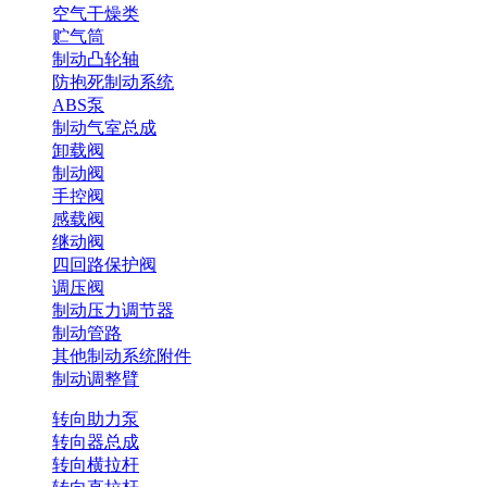
空气干燥类
贮气筒
制动凸轮轴
防抱死制动系统
ABS泵
制动气室总成
卸载阀
制动阀
手控阀
感载阀
继动阀
四回路保护阀
调压阀
制动压力调节器
制动管路
其他制动系统附件
制动调整臂
转向助力泵
转向器总成
转向横拉杆