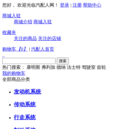
您好， 欢迎光临汽配人网！
登录
|
注册
帮助中心
商城入驻
商城介绍
商城入驻
收藏夹
关注的商品
关注的店铺
购物车
【
0
】
|
汽配人首页
热门搜索：
康明斯
弗列加
德纳
法士特
驾驶室
齿轮
我的购物车
全部商品分类
发动机系统
传动系统
行走系统