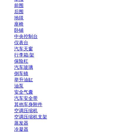
前围
后围
地毯
座椅
卧铺
中央控制台
仪表台
汽车天窗
行李箱/架
保险杠
汽车玻璃
倒车镜
举升油缸
油泵
安全气囊
汽车安全带
其他车身附件
空调压缩机
空调压缩机支架
蒸发器
冷凝器