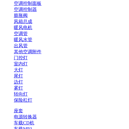
空调控制面板
空调控制器
膨胀阀
风箱总成
暖风电机
空调管
暖风水管
出风管
其他空调附件
门控灯
室内灯
大灯
尾灯
边灯
雾灯
转向灯
保险杠灯
座套
电源转换器
车载CD机
车载MP3