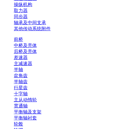
操纵机构
取力器
同步器
轴承及中间支承
其他传动系统附件
前桥
中桥及壳体
后桥及壳体
差速器
主减速器
半轴
盆角齿
半轴齿
行星齿
十字轴
主从动惰轮
贯通轴
平衡轴及支架
平衡轴衬套
轮毂