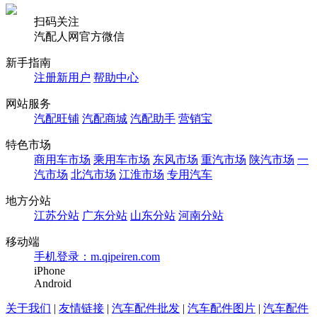
扫码关注
汽配人网官方微信
新手指南
注册新用户
帮助中心
网站服务
汽配旺铺
汽配商城
汽配助手
营销宝
特色市场
商用车市场
乘用车市场
东风市场
重汽市场
陕汽市场
一
汽市场
北汽市场
江淮市场
专用汽车
地方分站
江苏分站
广东分站
山东分站
河南分站
移动端
手机登录：m.qipeiren.com
iPhone
Android
关于我们
|
友情链接
|
汽车配件批发
|
汽车配件图片
|
汽车配件