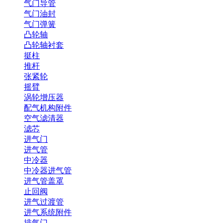
气门导管
气门油封
气门弹簧
凸轮轴
凸轮轴衬套
挺柱
推杆
张紧轮
摇臂
涡轮增压器
配气机构附件
空气滤清器
滤芯
进气门
进气管
中冷器
中冷器进气管
进气管盖罩
止回阀
进气过渡管
进气系统附件
排气门