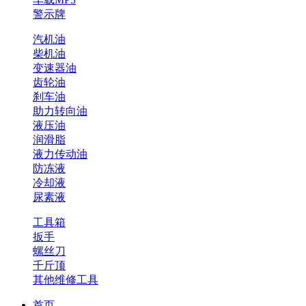
警示牌
汽机油
柴机油
变速器油
齿轮油
刹车油
助力转向油
液压油
润滑脂
液力传动油
防冻液
冷却液
尿素液
工具箱
扳手
螺丝刀
千斤顶
其他维修工具
首页