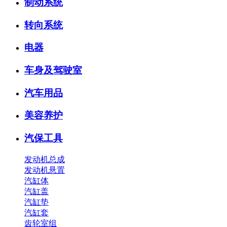
制动系统
转向系统
电器
车身及驾驶室
汽车用品
美容养护
汽保工具
发动机总成
发动机悬置
汽缸体
汽缸盖
汽缸垫
汽缸套
齿轮室组