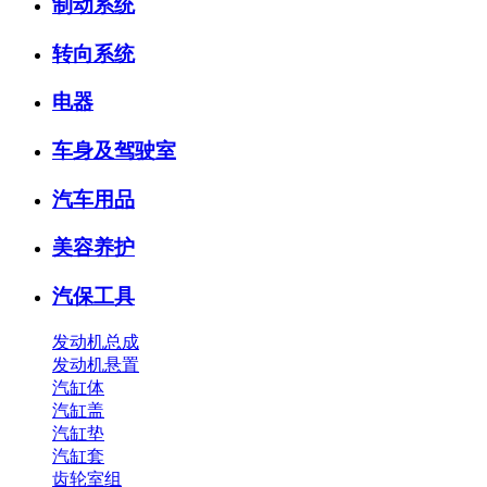
制动系统
转向系统
电器
车身及驾驶室
汽车用品
美容养护
汽保工具
发动机总成
发动机悬置
汽缸体
汽缸盖
汽缸垫
汽缸套
齿轮室组