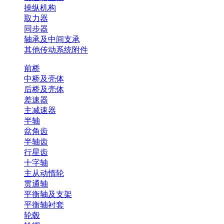
操纵机构
取力器
同步器
轴承及中间支承
其他传动系统附件
前桥
中桥及壳体
后桥及壳体
差速器
主减速器
半轴
盆角齿
半轴齿
行星齿
十字轴
主从动惰轮
贯通轴
平衡轴及支架
平衡轴衬套
轮毂