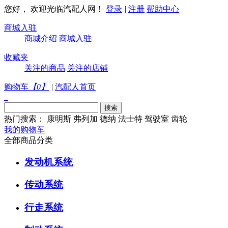
您好， 欢迎光临汽配人网！
登录
|
注册
帮助中心
商城入驻
商城介绍
商城入驻
收藏夹
关注的商品
关注的店铺
购物车
【
0
】
|
汽配人首页
热门搜索：
康明斯
弗列加
德纳
法士特
驾驶室
齿轮
我的购物车
全部商品分类
发动机系统
传动系统
行走系统