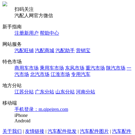
扫码关注
汽配人网官方微信
新手指南
注册新用户
帮助中心
网站服务
汽配旺铺
汽配商城
汽配助手
营销宝
特色市场
商用车市场
乘用车市场
东风市场
重汽市场
陕汽市场
一
汽市场
北汽市场
江淮市场
专用汽车
地方分站
江苏分站
广东分站
山东分站
河南分站
移动端
手机登录：m.qipeiren.com
iPhone
Android
关于我们
|
友情链接
|
汽车配件批发
|
汽车配件图片
|
汽车配件