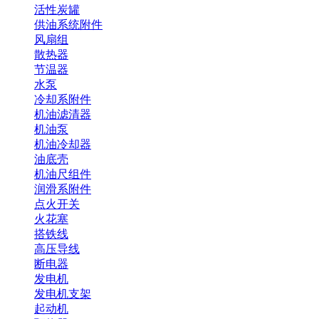
活性炭罐
供油系统附件
风扇组
散热器
节温器
水泵
冷却系附件
机油滤清器
机油泵
机油冷却器
油底壳
机油尺组件
润滑系附件
点火开关
火花塞
搭铁线
高压导线
断电器
发电机
发电机支架
起动机