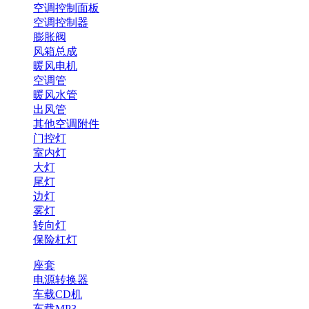
空调控制面板
空调控制器
膨胀阀
风箱总成
暖风电机
空调管
暖风水管
出风管
其他空调附件
门控灯
室内灯
大灯
尾灯
边灯
雾灯
转向灯
保险杠灯
座套
电源转换器
车载CD机
车载MP3