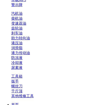
警示牌
汽机油
柴机油
变速器油
齿轮油
刹车油
助力转向油
液压油
润滑脂
液力传动油
防冻液
冷却液
尿素液
工具箱
扳手
螺丝刀
千斤顶
其他维修工具
首页