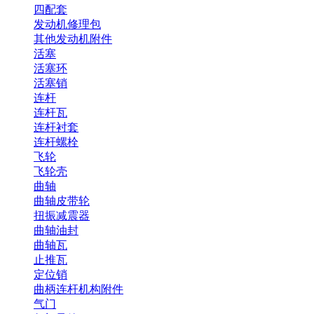
四配套
发动机修理包
其他发动机附件
活塞
活塞环
活塞销
连杆
连杆瓦
连杆衬套
连杆螺栓
飞轮
飞轮壳
曲轴
曲轴皮带轮
扭振减震器
曲轴油封
曲轴瓦
止推瓦
定位销
曲柄连杆机构附件
气门