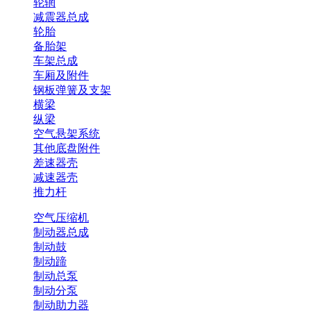
轮辋
减震器总成
轮胎
备胎架
车架总成
车厢及附件
钢板弹簧及支架
横梁
纵梁
空气悬架系统
其他底盘附件
差速器壳
减速器壳
推力杆
空气压缩机
制动器总成
制动鼓
制动蹄
制动总泵
制动分泵
制动助力器