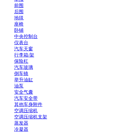
前围
后围
地毯
座椅
卧铺
中央控制台
仪表台
汽车天窗
行李箱/架
保险杠
汽车玻璃
倒车镜
举升油缸
油泵
安全气囊
汽车安全带
其他车身附件
空调压缩机
空调压缩机支架
蒸发器
冷凝器