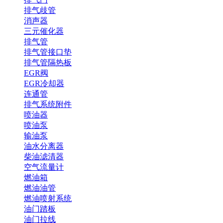
排气歧管
消声器
三元催化器
排气管
排气管接口垫
排气管隔热板
EGR阀
EGR冷却器
连通管
排气系统附件
喷油器
喷油泵
输油泵
油水分离器
柴油滤清器
空气流量计
燃油箱
燃油油管
燃油喷射系统
油门踏板
油门拉线