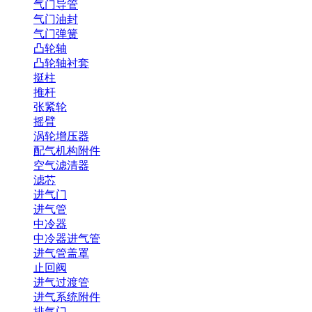
气门导管
气门油封
气门弹簧
凸轮轴
凸轮轴衬套
挺柱
推杆
张紧轮
摇臂
涡轮增压器
配气机构附件
空气滤清器
滤芯
进气门
进气管
中冷器
中冷器进气管
进气管盖罩
止回阀
进气过渡管
进气系统附件
排气门