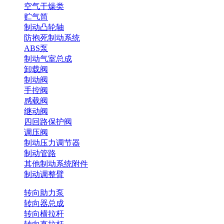
空气干燥类
贮气筒
制动凸轮轴
防抱死制动系统
ABS泵
制动气室总成
卸载阀
制动阀
手控阀
感载阀
继动阀
四回路保护阀
调压阀
制动压力调节器
制动管路
其他制动系统附件
制动调整臂
转向助力泵
转向器总成
转向横拉杆